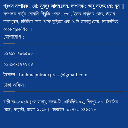
প্রধান সম্পাদক : মো: মুনসুর আলম চন্দন, সম্পাদক : আবু সালেহ মো: মূসা
||
সম্পাদক কর্তৃক সোনালী প্রিন্টিং প্রেস, ১৬৭, ইনার সার্কুলার রোড, ইডেন
কমপ্লেক্স, মতিঝিল ঢাকা থেকে মুদ্রিত এবং ২/সি রামবাবু রোড, ময়মনসিংহ
থেকে প্রকাশিত ।
যোগাযোগ :
০১৭১১-৭০৩৫০০
০১৭১০-৫৪৯৪৩৪
ইমেইল : brahmaputraexpress@gmail.com
ঢাকা অফিস :
বাড়ী নং-১৩/১৪ (৮ম তলা), ব্লক-ডি, এভিনিউ-০২, মিরপুর-০৯, সিরামিক
রোড, পল্লবী, ঢাৎকা-১২১৬। মোবাইল :০১৭১১-২৪৬৫২৮