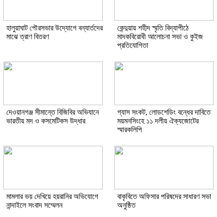
হালুয়াঘাট পৌরসভার উদ্যোগে বন্যার্তদের
কেন্দুয়ায় শহীদ স্মৃতি বিদ্যাপীঠে
মাঝে ত্রাণ বিতরণ
মাদকবিরোধী আলোচনা সভা ও কুইজ
প্রতিযোগিতা
দেওয়ানগঞ্জ সীমান্তে বিজিবির অভিযানে
গ্যাস সংকট, লোডশেডিং বন্ধের দাবিতে
ভারতীয় মদ ও কসমেটিকস উদ্ধার
ময়মনসিংহে ১১ দলীয় ঐক্যজোটের
স্মারকলিপি
মামলার ভয় দেখিয়ে হয়রানির অভিযোগে
বাকৃবিতে অফিসার পরিষদের সাধারণ সভা
নান্দাইলে সংবাদ সম্মেলন
অনুষ্ঠিত