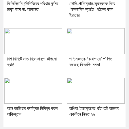
ফিলিস্তিনি বন্দিশিবিরের পরিখায় কুমির
সৌদি-পাকিস্তান-তুরস্ককে নিয়ে
ছাড়া যাবে না: আদালত
‘ইসলামিক ন্যাটো’ গঠনের ডাক
ইরানের
বিশ মিনিটে সাত বিস্ফোরণে কাঁপলো
পশ্চিমবঙ্গকে ‘কারাগারে’ পরিণত
দুবাই
করেছে বিজেপি: মমতা
আল জাজিরার কার্যক্রম নিষিদ্ধ করল
রাশিয়া-ইউক্রেনের পাল্টাপাল্টি হামলায়
পাকিস্তান
একদিনে নিহত ২৬