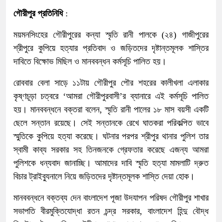
গৌরীপুর প্রতিনিধি
:
ময়মনসিংহের গৌরীপুরের কন্যা স্মৃতি রানী পালকে (২৪) গাজীপুরের
শ্রীপুরে কুপিয়ে হত্যার প্রতিবাদ ও জড়িতদের দৃষ্টান্তমূলক শাস্তির
দাবিতে বিক্ষোভ মিছিল ও মানববন্ধন কর্মসূচি পালিত হয়।
রোববার বেলা সাড়ে ১১টায় গৌরীপুর পৌর শহরের কালীখলা এলাকার
কৃষ্ণচূড়া চত্বরে ‘আমরা গৌরীপুরবাসী’র ব্যানারে এই কর্মসূচি পালিত
হয়। মানববন্ধনে বক্তরা বলেন, স্মৃতি রানী পালের ১৮ মাস বয়সী একটি
ছেলে সন্তান রয়েছে। সেই সন্তানকে রেখে ঘাতকরা পরিকল্পিত ভাবে
স্মুতিকে কুপিয়ে হত্যা করেছে। ঘটনার পরপর শ্রীপুর থানার পুলিশ তার
স্বামী কাব্য সরকার সহ তিনজনকে গ্রেফতার করেছে এজন্য আমরা
পুলিশকে ধন্যবাদ জানাচ্ছি। আমাদের দাবি স্মৃতি হত্যা মামলাটি দ্রুত
বিচার ট্রাইব্যুনালে নিয়ে জড়িতদের দৃষ্টান্তমূলক শাস্তি দেয়া হোক।
মানববন্ধনে বক্তব্য দেন বাংলাদেশ পূজা উদযাপন পরিষদ গৌরীপুর শাখার
সভাপতি বীরমুক্তিযোদ্ধা রতন চন্দ্র সরকার, বাংলাদেশ হিন্দু বৌদ্ধ