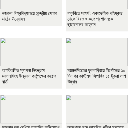
নজরুল বিশ্ববিদ্যালয়ে কেন্দ্রীয় খেলার
বাকৃবিতে সংঘর্ষ: একাডেমিক বহিষ্কার
মাঠের উদ্বোধন
থেকে বিরত থাকতে প্রশাসনকে
ছাত্রদলের আহ্বান
অপরিকল্পিত স্থাপনা নিয়ন্ত্রণে
ময়মনসিংহের ফুলবাড়িয়ায় নিখোঁজের ১০
ময়মনসিংহ উন্নয়ন কর্তৃপক্ষের কঠোর
দিন পর কাস্টমস সিপাহির ১৫ টুকরা লাশ
বার্তা
উদ্ধার
মামলার ভয় দেখিয়ে হয়রানির অভিযোগে
ব্রহ্মপুত্র নদে ভাসছিল পুলিশ সদস্যের