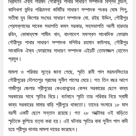
খ্রিস্টান ঐক্য পরিষদ গৌরীপুর শাখার সাধারণ সম্পাদক বিপ্লব মন্ডল,
কালিখলা মন্দির পরিচালনা কমিটির সাধারণ সম্পাদক শংকর ঘোষ পিলু,
সতীষা যুব কিশোর সংঘের সাধারণ সম্পাদক মো. রইছ উদ্দিন, গৌরীপুর
প্রেসক্লাবের সাবেক সভাপতি কমল সরকার, সহসভাপতি আলী হায়দার
রবিন, কোষাধ্যক্ষ শামীম খান, বাংলাদেশ মফস্বল সাংবাদিক ফোরাম
গৌরীপুর শাখার সাধারণ সম্পাদক মশিউর রহমান কাউসার, গৌরীপুর
সাংবাদিক ঐক্য ফোরামের সাধারণ সম্পাদক এইচটি তোফাজ্জল হোসেন
প্রমুখ।
মামলা ও পরিবার সূত্রে জানা গেছে, স্মৃতি রানী পাল ময়মনসিংহের
গৌরীপুরের দৌলতপুর গ্রামের সুনীল পালের মেয়ে। গত তিন বছর আগে
গাজীপুর জেলার শ্রীপুরের কেওয়াখন্ডের কেসব সরকারের ছেলে কাব্য
সরকারের সাথে স্মৃতির বিয়ে। বর্তমানে স্মৃতি তার পরিবার নিয়ে স্বামী
কাব্য সরকারের মামার বাড়ি শ্রীপুরে থাকতো। তাদের সংসারে ১৮ মাস
বয়সী একটি ছেলে সন্তান রয়েছে। গত ২৮ অক্টোবর ওই বাড়িতে
স্মৃতিকে কুপিয়ে হত্যা করা হয়। এই ঘটনায় স্মৃতির বাবা সুনীল পাল বাদী
হয়ে শ্রীপুর থানায় মামলা দায়ের করেছেন।