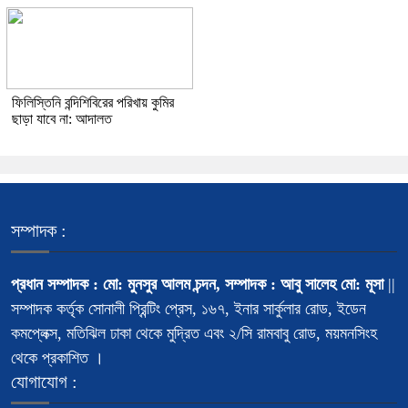
ফিলিস্তিনি বন্দিশিবিরের পরিখায় কুমির
ছাড়া যাবে না: আদালত
সম্পাদক :
প্রধান সম্পাদক : মো: মুনসুর আলম চন্দন, সম্পাদক : আবু সালেহ মো: মূসা
||
সম্পাদক কর্তৃক সোনালী প্রিন্টিং প্রেস, ১৬৭, ইনার সার্কুলার রোড, ইডেন
কমপ্লেক্স, মতিঝিল ঢাকা থেকে মুদ্রিত এবং ২/সি রামবাবু রোড, ময়মনসিংহ
থেকে প্রকাশিত ।
যোগাযোগ :