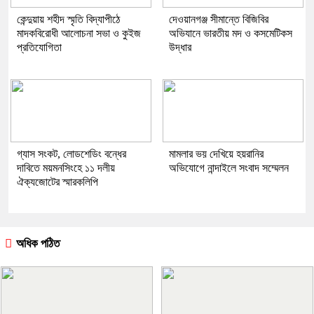
কেন্দুয়ায় শহীদ স্মৃতি বিদ্যাপীঠে
দেওয়ানগঞ্জ সীমান্তে বিজিবির
মাদকবিরোধী আলোচনা সভা ও কুইজ
অভিযানে ভারতীয় মদ ও কসমেটিকস
প্রতিযোগিতা
উদ্ধার
গ্যাস সংকট, লোডশেডিং বন্ধের
মামলার ভয় দেখিয়ে হয়রানির
দাবিতে ময়মনসিংহে ১১ দলীয়
অভিযোগে নান্দাইলে সংবাদ সম্মেলন
ঐক্যজোটের স্মারকলিপি
অধিক পঠিত