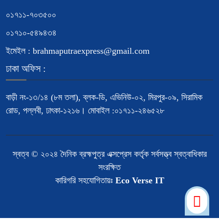
০১৭১১-৭০৩৫০০
০১৭১০-৫৪৯৪৩৪
ইমেইল : brahmaputraexpress@gmail.com
ঢাকা অফিস :
বাড়ী নং-১৩/১৪ (৮ম তলা), ব্লক-ডি, এভিনিউ-০২, মিরপুর-০৯, সিরামিক
রোড, পল্লবী, ঢাৎকা-১২১৬। মোবাইল :০১৭১১-২৪৬৫২৮
স্বত্ব © ২০২৪ দৈনিক ব্রহ্মপুত্র এক্সপ্রেস কর্তৃক সর্বসত্ত্ব স্বত্বাধিকার
সংরক্ষিত
কারিগরি সহযোগিতায়ঃ
Eco Verse IT