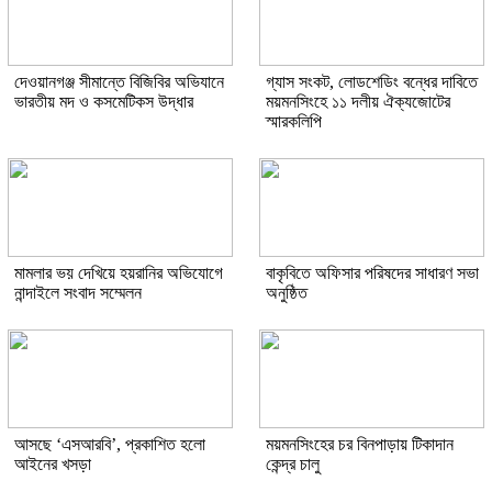
দেওয়ানগঞ্জ সীমান্তে বিজিবির অভিযানে
গ্যাস সংকট, লোডশেডিং বন্ধের দাবিতে
ভারতীয় মদ ও কসমেটিকস উদ্ধার
ময়মনসিংহে ১১ দলীয় ঐক্যজোটের
স্মারকলিপি
মামলার ভয় দেখিয়ে হয়রানির অভিযোগে
বাকৃবিতে অফিসার পরিষদের সাধারণ সভা
নান্দাইলে সংবাদ সম্মেলন
অনুষ্ঠিত
আসছে ‘এসআরবি’, প্রকাশিত হলো
ময়মনসিংহের চর বিনপাড়ায় টিকাদান
আইনের খসড়া
কেন্দ্র চালু