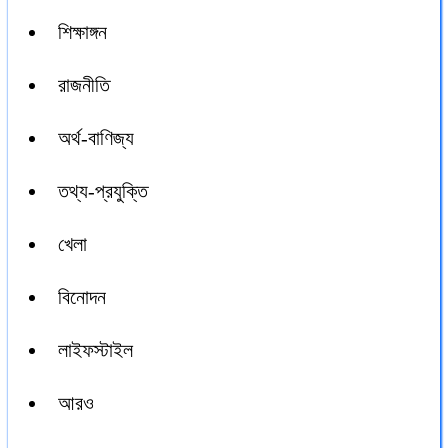
শিক্ষাঙ্গন
রাজনীতি
অর্থ-বাণিজ্য
তথ্য-প্রযুক্তি
খেলা
বিনোদন
লাইফস্টাইল
আরও