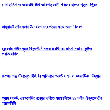
শেখ হাসিনা ও আওয়ামী লীগ আধিপত্যবাদী শক্তির হাতের পুতুল: প্রিন্স
হালুয়াঘাট পৌরসভার উদ্যোগে বন্যার্তদের মাঝে ত্রাণ বিতরণ
কেন্দুয়ায় শহীদ স্মৃতি বিদ্যাপীঠে মাদকবিরোধী আলোচনা সভা ও কুইজ
প্রতিযোগিতা
দেওয়ানগঞ্জ সীমান্তে বিজিবির অভিযানে ভারতীয় মদ ও কসমেটিকস উদ্ধার
গ্যাস সংকট, লোডশেডিং বন্ধের দাবিতে ময়মনসিংহে ১১ দলীয় ঐক্যজোটের
স্মারকলিপি