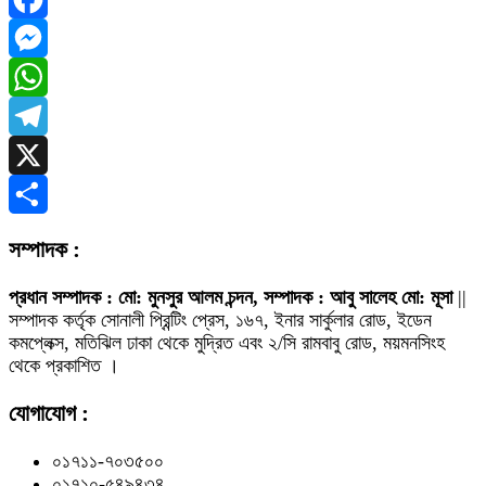
Facebook
Messenger
WhatsApp
Telegram
X
Share
সম্পাদক :
প্রধান সম্পাদক : মো: মুনসুর আলম চন্দন, সম্পাদক : আবু সালেহ মো: মূসা
||
সম্পাদক কর্তৃক সোনালী প্রিন্টিং প্রেস, ১৬৭, ইনার সার্কুলার রোড, ইডেন
কমপ্লেক্স, মতিঝিল ঢাকা থেকে মুদ্রিত এবং ২/সি রামবাবু রোড, ময়মনসিংহ
থেকে প্রকাশিত ।
যোগাযোগ :
০১৭১১-৭০৩৫০০
০১৭১০-৫৪৯৪৩৪