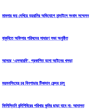
মামলার ভয় দেখিয়ে হয়রানির অভিযোগে নান্দাইলে সংবাদ সম্মেলন
বাকৃবিতে অফিসার পরিষদের সাধারণ সভা অনুষ্ঠিত
আসছে ‘এসআরবি’, প্রকাশিত হলো আইনের খসড়া
ময়মনসিংহের চর বিনপাড়ায় টিকাদান কেন্দ্র চালু
ফিলিস্তিনি বন্দিশিবিরের পরিখায় কুমির ছাড়া যাবে না: আদালত