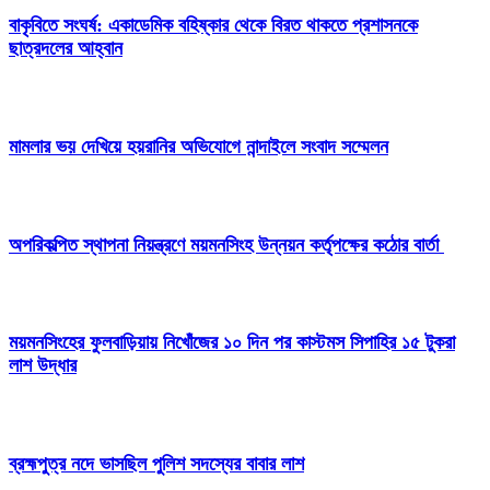
বাকৃবিতে সংঘর্ষ: একাডেমিক বহিষ্কার থেকে বিরত থাকতে প্রশাসনকে
ছাত্রদলের আহ্বান
মামলার ভয় দেখিয়ে হয়রানির অভিযোগে নান্দাইলে সংবাদ সম্মেলন
অপরিকল্পিত স্থাপনা নিয়ন্ত্রণে ময়মনসিংহ উন্নয়ন কর্তৃপক্ষের কঠোর বার্তা
ময়মনসিংহের ফুলবাড়িয়ায় নিখোঁজের ১০ দিন পর কাস্টমস সিপাহির ১৫ টুকরা
লাশ উদ্ধার
ব্রহ্মপুত্র নদে ভাসছিল পুলিশ সদস্যের বাবার লাশ