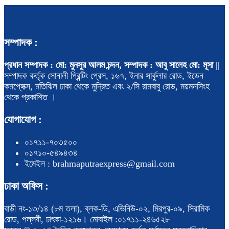
সম্পাদক :
প্রধান সম্পাদক : মো: মুনসুর আলম চন্দন, সম্পাদক : আবু সালেহ মো: মূসা
||
সম্পাদক কর্তৃক সোনালী প্রিন্টিং প্রেস, ১৬৭, ইনার সার্কুলার রোড, ইডেন
কমপ্লেক্স, মতিঝিল ঢাকা থেকে মুদ্রিত এবং ২/সি রামবাবু রোড, ময়মনসিংহ
থেকে প্রকাশিত ।
যোগাযোগ :
০১৭১১-৭০৩৫০০
০১৭১০-৫৪৯৪৩৪
ইমেইল : brahmaputraexpress@gmail.com
ঢাকা অফিস :
বাড়ী নং-১৩/১৪ (৮ম তলা), ব্লক-ডি, এভিনিউ-০২, মিরপুর-০৯, সিরামিক
রোড, পল্লবী, ঢাৎকা-১২১৬। মোবাইল :০১৭১১-২৪৬৫২৮