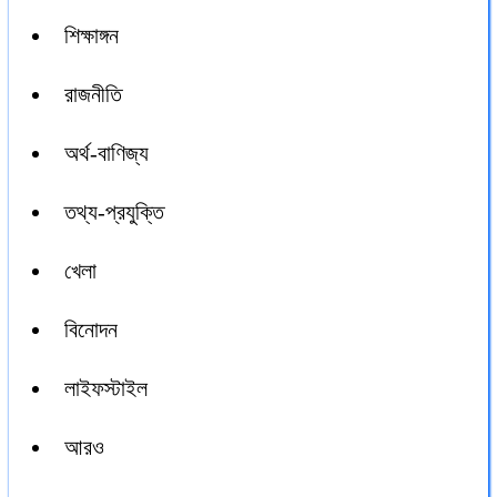
শিক্ষাঙ্গন
রাজনীতি
অর্থ-বাণিজ্য
তথ্য-প্রযুক্তি
খেলা
বিনোদন
লাইফস্টাইল
আরও