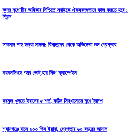
ক্ষুদ্র নৃগোষ্ঠীর অধিকার নিশ্চিতে সবাইকে ঐক্যবদ্ধভাবে কাজ করতে হবে :
প্রিন্স
সালমান শাহ হত্যা মামলা: বিমানবন্দর থেকে অভিনেতা ডন গ্রেপ্তার
ময়মনসিংহে ‘হার ভোট,হার সিট’ ক্যাম্পেইন
হরমুজ খুলতে ইরানের ৫ শর্ত, কঠিন সিদ্ধান্তের মুখে ট্রাম্প
শ্যামগঞ্জে বাসে ৯০০ পিস ইয়াবা, গ্রেপ্তার ৬০ বছরের জামাল