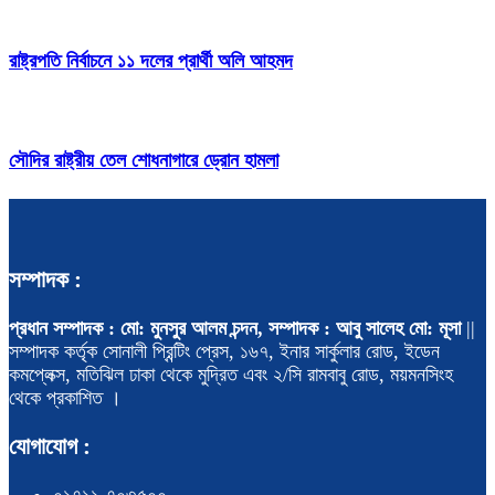
রাষ্ট্রপতি নির্বাচনে ১১ দলের প্রার্থী অলি আহমদ
সৌদির রাষ্ট্রীয় তেল শোধনাগারে ড্রোন হামলা
সম্পাদক :
প্রধান সম্পাদক : মো: মুনসুর আলম চন্দন, সম্পাদক : আবু সালেহ মো: মূসা
||
সম্পাদক কর্তৃক সোনালী প্রিন্টিং প্রেস, ১৬৭, ইনার সার্কুলার রোড, ইডেন
কমপ্লেক্স, মতিঝিল ঢাকা থেকে মুদ্রিত এবং ২/সি রামবাবু রোড, ময়মনসিংহ
থেকে প্রকাশিত ।
যোগাযোগ :
০১৭১১-৭০৩৫০০