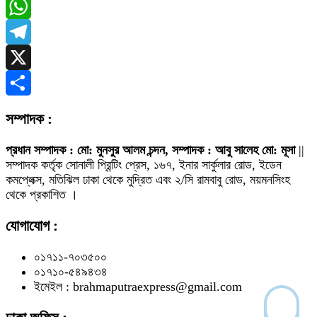
Messenger
WhatsApp
Telegram
X
Share
সম্পাদক :
প্রধান সম্পাদক : মো: মুনসুর আলম চন্দন, সম্পাদক : আবু সালেহ মো: মূসা
||
সম্পাদক কর্তৃক সোনালী প্রিন্টিং প্রেস, ১৬৭, ইনার সার্কুলার রোড, ইডেন
কমপ্লেক্স, মতিঝিল ঢাকা থেকে মুদ্রিত এবং ২/সি রামবাবু রোড, ময়মনসিংহ
থেকে প্রকাশিত ।
যোগাযোগ :
০১৭১১-৭০৩৫০০
০১৭১০-৫৪৯৪৩৪
ইমেইল : brahmaputraexpress@gmail.com