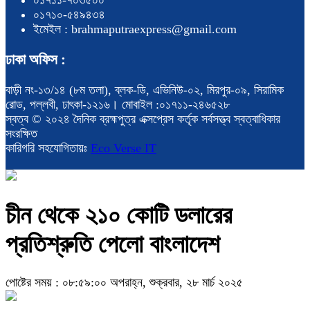
০১৭১০-৫৪৯৪৩৪
ইমেইল : brahmaputraexpress@gmail.com
ঢাকা অফিস :
বাড়ী নং-১৩/১৪ (৮ম তলা), ব্লক-ডি, এভিনিউ-০২, মিরপুর-০৯, সিরামিক
রোড, পল্লবী, ঢাৎকা-১২১৬। মোবাইল :০১৭১১-২৪৬৫২৮
স্বত্ব © ২০২৪ দৈনিক ব্রহ্মপুত্র এক্সপ্রেস কর্তৃক সর্বসত্ত্ব স্বত্বাধিকার
সংরক্ষিত
কারিগরি সহযোগিতায়ঃ
Eco Verse IT
চীন থেকে ২১০ কোটি ডলারের
প্রতিশ্রুতি পেলো বাংলাদেশ
পোষ্টের সময় : ০৮:৫৯:০০ অপরাহ্ন, শুক্রবার, ২৮ মার্চ ২০২৫