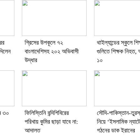
রের
গ্রিসের উপকূলে ৭২
থাইল্যান্ডের স্কুলে শিক্
দিলেন
বাংলাদেশিসহ ২০২ অভিবাসী
গুলিতে শিক্ষক নিহত
উদ্ধার
১০
নে ৩০
ফিলিস্তিনি বন্দিশিবিরের
সৌদি-পাকিস্তান-তুরস
পরিখায় কুমির ছাড়া যাবে না:
নিয়ে ‘ইসলামিক ন্যাট
আদালত
গঠনের ডাক ইরানের