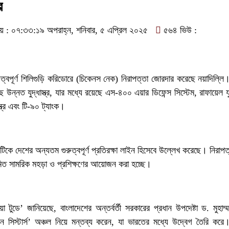
র
ময় : ০৭:৩৩:১৯ অপরাহ্ন, শনিবার, ৫ এপ্রিল ২০২৫
৫৬৪ ভিউ :
বপূর্ণ শিলিগুড়ি করিডোরে (চিকেনস নেক) নিরাপত্তা জোরদার করেছে নয়াদিল্লি।
উন্নত যুদ্ধাস্ত্র, যার মধ্যে রয়েছে এস-৪০০ এয়ার ডিফেন্স সিস্টেম, রাফায়েল যু
স্ত্র এবং টি-৯০ ট্যাংক।
টিকে দেশের অন্যতম গুরুত্বপূর্ণ প্রতিরক্ষা লাইন হিসেবে উল্লেখ করেছে। নিরা
িত সামরিক মহড়া ও প্রশিক্ষণের আয়োজন করা হচ্ছে।
য়া টুডে’ জানিয়েছে, বাংলাদেশের অন্তর্বর্তী সরকারের প্রধান উপদেষ্টা ড. মুহাম
ন সিস্টার্স’ অঞ্চল নিয়ে মন্তব্য করেন, যা ভারতের মধ্যে উদ্বেগ তৈরি কর