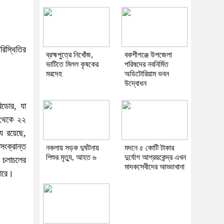
রিস্থিতির
ব্রহ্মপুত্রে নিখোঁজ,
বকশীগঞ্জে উপজেলা
ভাটিতে মিলল কৃষকের
পরিষদের নবনির্মিত
মরদেহ
অডিটোরিয়াম ভবন
উদ্বোধন
িডোর, যা
 থেকে ২২
য রয়েছে,
ংক্রান্ত
নকলায় সড়ক দুর্ঘটনায়
মদনে ৫ কোটি টাকার
শিশুর মৃত্যু, আহত ৬
দুর্যোগ আশ্রয়কেন্দ্র এখন
য চলাচলের
মাদকসেবীদের আড্ডাখানা
পারে।