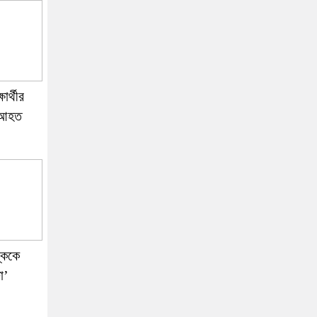
ষার্থীর
, আহত
্ককে
ো’