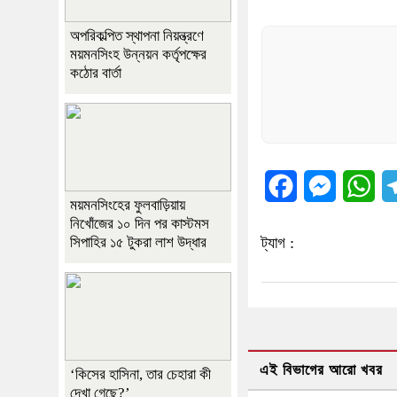
অপরিকল্পিত স্থাপনা নিয়ন্ত্রণে
ময়মনসিংহ উন্নয়ন কর্তৃপক্ষের
কঠোর বার্তা
Facebook
Messenger
Wh
ময়মনসিংহের ফুলবাড়িয়ায়
নিখোঁজের ১০ দিন পর কাস্টমস
সিপাহির ১৫ টুকরা লাশ উদ্ধার
ট্যাগ :
এই বিভাগের আরো খবর
‘কিসের হাসিনা, তার চেহারা কী
দেখা গেছে?’