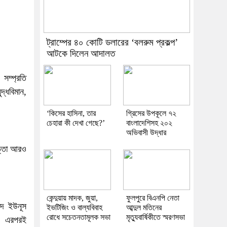
ট্রাম্পের ৪০ কোটি ডলারের ‘বলরুম প্রকল্প’
আটকে দিলেন আদালত
 সম্প্রতি
দ্ধবিমান,
‘কিসের হাসিনা, তার
গ্রিসের উপকূলে ৭২
চেহারা কী দেখা গেছে?’
বাংলাদেশিসহ ২০২
অভিবাসী উদ্ধার
পত্তা আরও
কেন্দুয়ায় মাদক, জুয়া,
ফুলপুরে বিএনপি নেতা
্মদ ইউনূস
ইভটিজিং ও বাল্যবিবাহ
আব্দুল মতিনের
রোধে সচেতনতামূলক সভা
মৃত্যুবার্ষিকীতে স্মরণসভা
ে। এরপরই