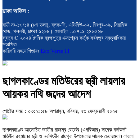
ঢাকা অফিস :
বাড়ী নং-১৩/১৪ (৮ম তলা), ব্লক-ডি, এভিনিউ-০২, মিরপুর-০৯, সিরামিক
রোড, পল্লবী, ঢাৎকা-১২১৬। মোবাইল :০১৭১১-২৪৬৫২৮
স্বত্ব © ২০২৪ দৈনিক ব্রহ্মপুত্র এক্সপ্রেস কর্তৃক সর্বসত্ত্ব স্বত্বাধিকার
সংরক্ষিত
কারিগরি সহযোগিতায়ঃ
Eco Verse IT
ছাগলকাণ্ডের মতিউরের স্ত্রী লায়লার
আয়কর নথি জব্দের আদেশ
পোষ্টের সময় : ০৩:২১:৫৮ অপরাহ্ন, রবিবার, ২৩ ফেব্রুয়ারী ২০২৫
ছাগলকাণ্ডে আলোচিত জাতীয় রাজস্ব বোর্ডের (এনবিআর) সাবেক কর্মকর্তা
মতিউর রহমানের স্ত্রী ও নরসিংদীর রায়পুরা উপজেলার সাবেক চেয়ারম্যান লায়লা