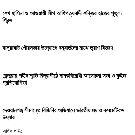
শেখ হাসিনা ও আওয়ামী লীগ আধিপত্যবাদী শক্তির হাতের পুতুল:
প্রিন্স
হালুয়াঘাট পৌরসভার উদ্যোগে বন্যার্তদের মাঝে ত্রাণ বিতরণ
কেন্দুয়ায় শহীদ স্মৃতি বিদ্যাপীঠে মাদকবিরোধী আলোচনা সভা ও কুইজ
প্রতিযোগিতা
দেওয়ানগঞ্জ সীমান্তে বিজিবির অভিযানে ভারতীয় মদ ও কসমেটিকস
উদ্ধার
অধিক পঠিত