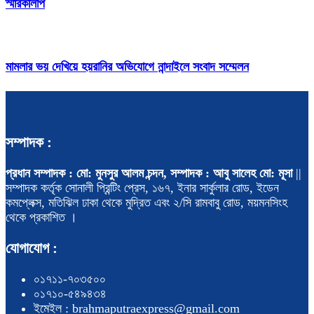
স্মারকলিপি
মামলার ভয় দেখিয়ে হয়রানির অভিযোগে নান্দাইলে সংবাদ সম্মেলন
সম্পাদক :
প্রধান সম্পাদক : মো: মুনসুর আলম চন্দন, সম্পাদক : আবু সালেহ মো: মূসা
||
সম্পাদক কর্তৃক সোনালী প্রিন্টিং প্রেস, ১৬৭, ইনার সার্কুলার রোড, ইডেন
কমপ্লেক্স, মতিঝিল ঢাকা থেকে মুদ্রিত এবং ২/সি রামবাবু রোড, ময়মনসিংহ
থেকে প্রকাশিত ।
যোগাযোগ :
০১৭১১-৭০৩৫০০
০১৭১০-৫৪৯৪৩৪
ইমেইল : brahmaputraexpress@gmail.com