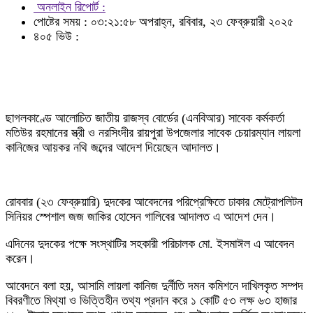
অনলাইন রিপোর্ট :
পোষ্টের সময় : ০৩:২১:৫৮ অপরাহ্ন, রবিবার, ২৩ ফেব্রুয়ারী ২০২৫
৪০৫ ভিউ :
ছাগলকাণ্ডে আলোচিত জাতীয় রাজস্ব বোর্ডের (এনবিআর) সাবেক কর্মকর্তা
মতিউর রহমানের স্ত্রী ও নরসিংদীর রায়পুরা উপজেলার সাবেক চেয়ারম্যান লায়লা
কানিজের আয়কর নথি জব্দের আদেশ দিয়েছেন আদালত।
রোববার (২৩ ফেব্রুয়ারি) দুদকের আবেদনের পরিপ্রেক্ষিতে ঢাকার মেট্রোপলিটন
সিনিয়র স্পেশাল জজ জাকির হোসেন গালিবের আদালত এ আদেশ দেন।
এদিনের দুদকের পক্ষে সংস্থাটির সহকারী পরিচালক মো. ইসমাঈল এ আবেদন
করেন।
আবেদনে বলা হয়, আসামি লায়লা কানিজ দুর্নীতি দমন কমিশনে দাখিলকৃত সম্পদ
বিবরণীতে মিথ্যা ও ভিত্তিহীন তথ্য প্রদান করে ১ কোটি ৫৩ লক্ষ ৬৩ হাজার