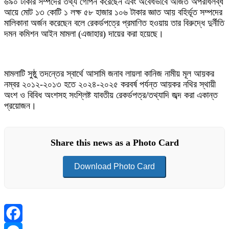
৬৯০ টাকার সম্পদের তথ্য গোপন করেছেন এবং অবৈধভাবে অর্জিত অপরাধলব্ধ
আয়ে মোট ১৩ কোটি ১ লক্ষ ৫৮ হাজার ১০৬ টাকার জ্ঞাত আয় বহির্ভূত সম্পদের
মালিকানা অর্জন করেছেন বলে রেকর্ডপত্রে প্রমাণিত হওয়ায় তার বিরুদ্ধে দুর্নীতি
দমন কমিশন আইন মামলা (এজাহার) দায়ের করা হয়েছে।
মামলাটি সুষ্ঠু তদন্তের স্বার্থে আসামি জনাব লায়লা কানিজ নামীয় মূল আয়কর
নম্বর ২০১২-২০১৩ হতে ২০২৪-২০২৫ করবর্ষ পর্যন্ত আয়কর নথির স্থায়ী
অংশ ও বিবিধ অংশসহ সংশ্লিষ্ট যাবতীয় রেকর্ডপত্র/তথ্যাদি জব্দ করা একান্ত
প্রয়োজন।
Share this news as a Photo Card
Download Photo Card