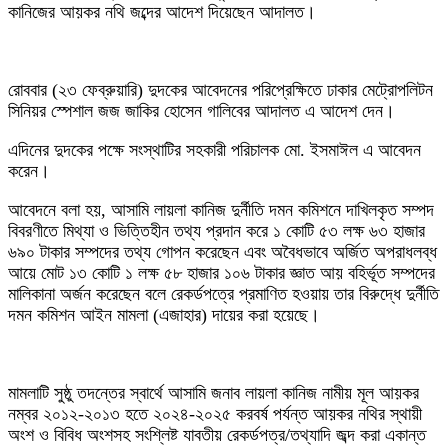
কানিজের আয়কর নথি জব্দের আদেশ দিয়েছেন আদালত।
রোববার (২৩ ফেব্রুয়ারি) দুদকের আবেদনের পরিপ্রেক্ষিতে ঢাকার মেট্রোপলিটন
সিনিয়র স্পেশাল জজ জাকির হোসেন গালিবের আদালত এ আদেশ দেন।
এদিনের দুদকের পক্ষে সংস্থাটির সহকারী পরিচালক মো. ইসমাঈল এ আবেদন
করেন।
আবেদনে বলা হয়, আসামি লায়লা কানিজ দুর্নীতি দমন কমিশনে দাখিলকৃত সম্পদ
বিবরণীতে মিথ্যা ও ভিত্তিহীন তথ্য প্রদান করে ১ কোটি ৫৩ লক্ষ ৬৩ হাজার
৬৯০ টাকার সম্পদের তথ্য গোপন করেছেন এবং অবৈধভাবে অর্জিত অপরাধলব্ধ
আয়ে মোট ১৩ কোটি ১ লক্ষ ৫৮ হাজার ১০৬ টাকার জ্ঞাত আয় বহির্ভূত সম্পদের
মালিকানা অর্জন করেছেন বলে রেকর্ডপত্রে প্রমাণিত হওয়ায় তার বিরুদ্ধে দুর্নীতি
দমন কমিশন আইন মামলা (এজাহার) দায়ের করা হয়েছে।
মামলাটি সুষ্ঠু তদন্তের স্বার্থে আসামি জনাব লায়লা কানিজ নামীয় মূল আয়কর
নম্বর ২০১২-২০১৩ হতে ২০২৪-২০২৫ করবর্ষ পর্যন্ত আয়কর নথির স্থায়ী
অংশ ও বিবিধ অংশসহ সংশ্লিষ্ট যাবতীয় রেকর্ডপত্র/তথ্যাদি জব্দ করা একান্ত