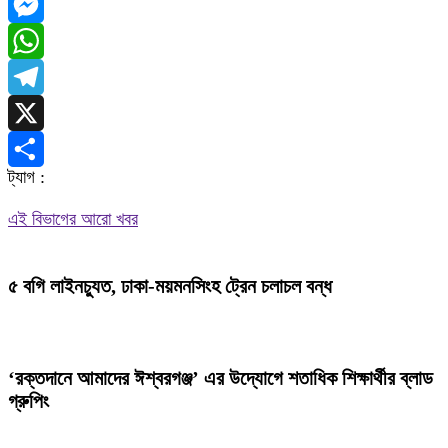
Facebook
Messenger
WhatsApp
Telegram
X
ট্যাগ :
Share
এই বিভাগের আরো খবর
৫ বগি লাইনচ্যুত, ঢাকা-ময়মনসিংহ ট্রেন চলাচল বন্ধ
‘রক্তদানে আমাদের ঈশ্বরগঞ্জ’ এর উদ্যোগে শতাধিক শিক্ষার্থীর ব্লাড
গ্রুপিং