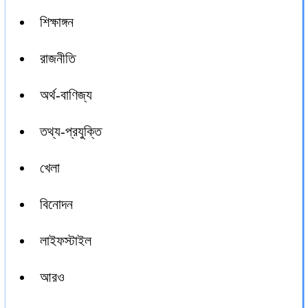
শিক্ষাঙ্গন
রাজনীতি
অর্থ-বাণিজ্য
তথ্য-প্রযুক্তি
খেলা
বিনোদন
লাইফস্টাইল
আরও