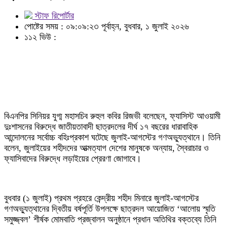
স্টাফ রিপোর্টার
পোষ্টের সময় : ০৯:০৯:২৩ পূর্বাহ্ন, বুধবার, ১ জুলাই ২০২৬
১১২ ভিউ :
বিএনপির সিনিয়র যুগ্ম মহাসচিব রুহুল কবির রিজভী বলেছেন, ফ্যাসিস্ট আওয়ামী
দুঃশাসনের বিরুদ্ধে জাতীয়তাবাদী ছাত্রদলের দীর্ঘ ১৭ বছরের ধারাবাহিক
আন্দোলনের সর্বোচ্চ বহিঃপ্রকাশ ঘটেছে জুলাই-আগস্টের গণঅভ্যুত্থানে। তিনি
বলেন, জুলাইয়ের শহীদদের আত্মত্যাগ দেশের মানুষকে অন্যায়, স্বৈরাচার ও
ফ্যাসিবাদের বিরুদ্ধে লড়াইয়ের প্রেরণা জোগাবে।
বুধবার (১ জুলাই) প্রথম প্রহরে কেন্দ্রীয় শহীদ মিনারে জুলাই-আগস্টের
গণঅভ্যুত্থানের দ্বিতীয় বর্ষপূর্তি উপলক্ষে ছাত্রদল আয়োজিত ‘আলোয় স্মৃতি
সমুজ্জ্বল’ শীর্ষক মোমবাতি প্রজ্বালন অনুষ্ঠানে প্রধান অতিথির বক্তব্যে তিনি