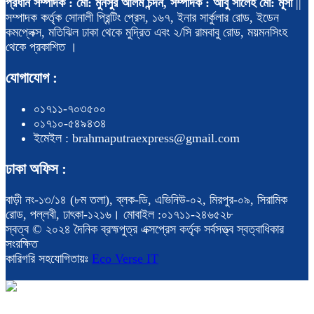
প্রধান সম্পাদক : মো: মুনসুর আলম চন্দন, সম্পাদক : আবু সালেহ মো: মূসা
||
সম্পাদক কর্তৃক সোনালী প্রিন্টিং প্রেস, ১৬৭, ইনার সার্কুলার রোড, ইডেন
কমপ্লেক্স, মতিঝিল ঢাকা থেকে মুদ্রিত এবং ২/সি রামবাবু রোড, ময়মনসিংহ
থেকে প্রকাশিত ।
যোগাযোগ :
০১৭১১-৭০৩৫০০
০১৭১০-৫৪৯৪৩৪
ইমেইল : brahmaputraexpress@gmail.com
ঢাকা অফিস :
বাড়ী নং-১৩/১৪ (৮ম তলা), ব্লক-ডি, এভিনিউ-০২, মিরপুর-০৯, সিরামিক
রোড, পল্লবী, ঢাৎকা-১২১৬। মোবাইল :০১৭১১-২৪৬৫২৮
স্বত্ব © ২০২৪ দৈনিক ব্রহ্মপুত্র এক্সপ্রেস কর্তৃক সর্বসত্ত্ব স্বত্বাধিকার
সংরক্ষিত
কারিগরি সহযোগিতায়ঃ
Eco Verse IT