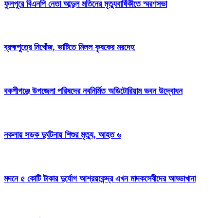
ফুলপুরে বিএনপি নেতা আব্দুল মতিনের মৃত্যুবার্ষিকীতে স্মরণসভা
ব্রহ্মপুত্রে নিখোঁজ, ভাটিতে মিলল কৃষকের মরদেহ
বকশীগঞ্জে উপজেলা পরিষদের নবনির্মিত অডিটোরিয়াম ভবন উদ্বোধন
নকলায় সড়ক দুর্ঘটনায় শিশুর মৃত্যু, আহত ৬
মদনে ৫ কোটি টাকার দুর্যোগ আশ্রয়কেন্দ্র এখন মাদকসেবীদের আড্ডাখানা