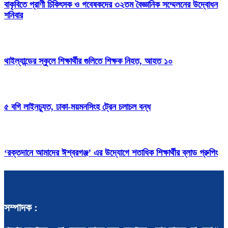
বাকৃবিতে প্রাণী চিকিৎসক ও গবেষকদের ৩২তম বৈজ্ঞানিক সম্মেলনের উদ্বোধন
শনিবার
থাইল্যান্ডের স্কুলে শিক্ষার্থীর গুলিতে শিক্ষক নিহত, আহত ১০
৫ বগি লাইনচ্যুত, ঢাকা-ময়মনসিংহ ট্রেন চলাচল বন্ধ
‘রক্তদানে আমাদের ঈশ্বরগঞ্জ’ এর উদ্যোগে শতাধিক শিক্ষার্থীর ব্লাড গ্রুপিং
সম্পাদক :