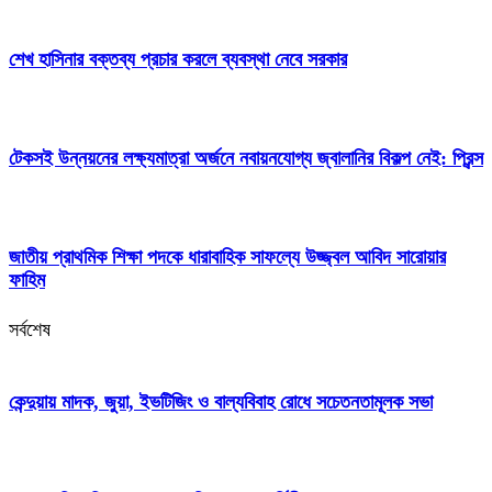
শেখ হাসিনার বক্তব্য প্রচার করলে ব্যবস্থা নেবে সরকার
টেকসই উন্নয়নের লক্ষ্যমাত্রা অর্জনে নবায়নযোগ্য জ্বালানির বিকল্প নেই: প্রিন্স
জাতীয় প্রাথমিক শিক্ষা পদকে ধারাবাহিক সাফল্যে উজ্জ্বল আবিদ সারোয়ার
ফাহিম
সর্বশেষ
কেন্দুয়ায় মাদক, জুয়া, ইভটিজিং ও বাল্যবিবাহ রোধে সচেতনতামূলক সভা