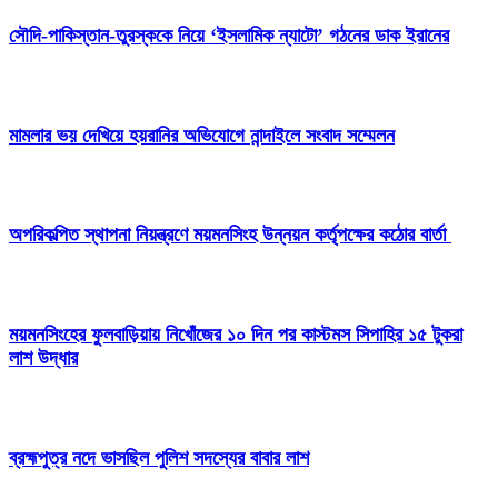
সৌদি-পাকিস্তান-তুরস্ককে নিয়ে ‘ইসলামিক ন্যাটো’ গঠনের ডাক ইরানের
মামলার ভয় দেখিয়ে হয়রানির অভিযোগে নান্দাইলে সংবাদ সম্মেলন
অপরিকল্পিত স্থাপনা নিয়ন্ত্রণে ময়মনসিংহ উন্নয়ন কর্তৃপক্ষের কঠোর বার্তা
ময়মনসিংহের ফুলবাড়িয়ায় নিখোঁজের ১০ দিন পর কাস্টমস সিপাহির ১৫ টুকরা
লাশ উদ্ধার
ব্রহ্মপুত্র নদে ভাসছিল পুলিশ সদস্যের বাবার লাশ