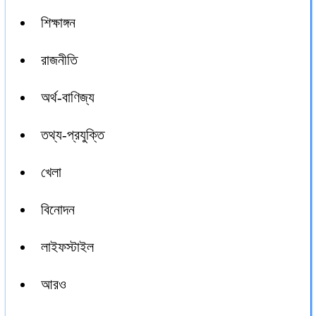
শিক্ষাঙ্গন
রাজনীতি
অর্থ-বাণিজ্য
তথ্য-প্রযুক্তি
খেলা
বিনোদন
লাইফস্টাইল
আরও