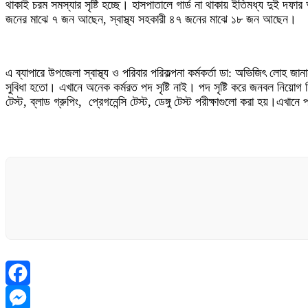
থাকাই চরম সমস্যার সৃষ্টি হচ্ছে। হাসপাতালে গার্ড না থাকায় ইতিমধ্য দুই দ
জনের মাঝে ৭ জন আছেন, স্বাস্থ্য সহকারী ৪৭ জনের মাঝে ১৮ জন আছেন।
এ ব্যাপারে উপজেলা স্বাস্থ্য ও পরিবার পরিকল্পনা কর্মকর্তা ডা: অভিজিৎ লোহ জ
সুবিধা হতো। এখানে অনেক কর্মরত পদ সৃষ্টি নাই। পদ সৃষ্টি করে জনবল নিয়োগ দ
টেস্ট, ব্লাড গ্রুপিং, প্রেগনেন্সি টেস্ট, ডেঙ্গু টেস্ট পরীক্ষাগুলো করা হয়
Facebook