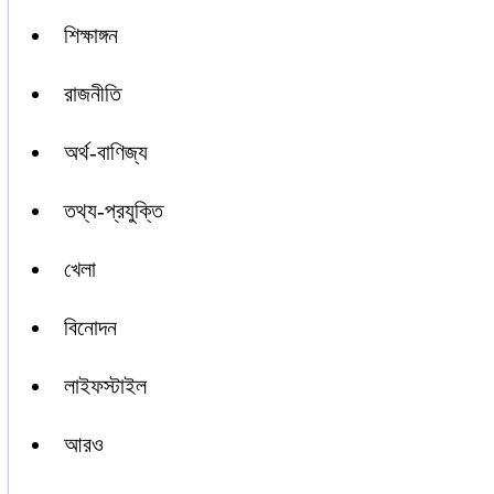
শিক্ষাঙ্গন
রাজনীতি
অর্থ-বাণিজ্য
তথ্য-প্রযুক্তি
খেলা
বিনোদন
লাইফস্টাইল
আরও