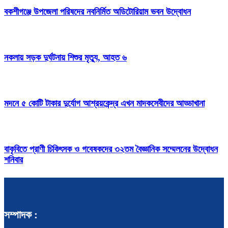
বকশীগঞ্জে উপজেলা পরিষদের নবনির্মিত অডিটোরিয়াম ভবন উদ্বোধন
নকলায় সড়ক দুর্ঘটনায় শিশুর মৃত্যু, আহত ৬
মদনে ৫ কোটি টাকার দুর্যোগ আশ্রয়কেন্দ্র এখন মাদকসেবীদের আড্ডাখানা
বাকৃবিতে প্রাণী চিকিৎসক ও গবেষকদের ৩২তম বৈজ্ঞানিক সম্মেলনের উদ্বোধন
শনিবার
সম্পাদক :