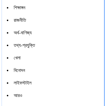
শিক্ষাঙ্গন
রাজনীতি
অর্থ-বাণিজ্য
তথ্য-প্রযুক্তি
খেলা
বিনোদন
লাইফস্টাইল
আরও