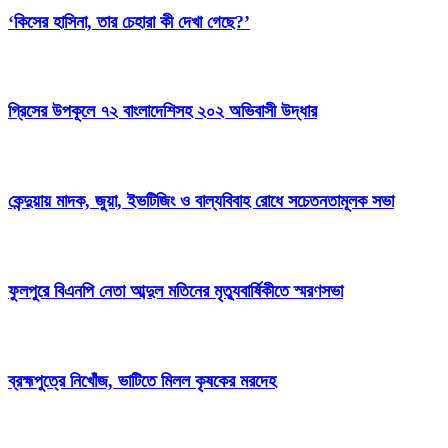
‘কিসের হাসিনা, তার চেহারা কী দেখা গেছে?’
গ্রিসের উপকূলে ৭২ বাংলাদেশিসহ ২০২ অভিবাসী উদ্ধার
কেন্দুয়ায় মাদক, জুয়া, ইভটিজিং ও বাল্যবিবাহ রোধে সচেতনতামূলক সভা
ফুলপুরে বিএনপি নেতা আব্দুল মতিনের মৃত্যুবার্ষিকীতে স্মরণসভা
ব্রহ্মপুত্রে নিখোঁজ, ভাটিতে মিলল কৃষকের মরদেহ