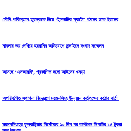
সৌদি-পাকিস্তান-তুরস্ককে নিয়ে ‘ইসলামিক ন্যাটো’ গঠনের ডাক ইরানের
মামলার ভয় দেখিয়ে হয়রানির অভিযোগে নান্দাইলে সংবাদ সম্মেলন
আসছে ‘এসআরবি’, প্রকাশিত হলো আইনের খসড়া
অপরিকল্পিত স্থাপনা নিয়ন্ত্রণে ময়মনসিংহ উন্নয়ন কর্তৃপক্ষের কঠোর বার্তা
ময়মনসিংহের ফুলবাড়িয়ায় নিখোঁজের ১০ দিন পর কাস্টমস সিপাহির ১৫ টুকরা
লাশ উদ্ধার