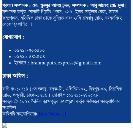
প্রধান সম্পাদক : মো: মুনসুর আলম চন্দন, সম্পাদক : আবু সালেহ মো: মূসা
||
সম্পাদক কর্তৃক সোনালী প্রিন্টিং প্রেস, ১৬৭, ইনার সার্কুলার রোড, ইডেন
কমপ্লেক্স, মতিঝিল ঢাকা থেকে মুদ্রিত এবং ২/সি রামবাবু রোড, ময়মনসিংহ
থেকে প্রকাশিত ।
যোগাযোগ :
০১৭১১-৭০৩৫০০
০১৭১০-৫৪৯৪৩৪
ইমেইল : brahmaputraexpress@gmail.com
ঢাকা অফিস :
বাড়ী নং-১৩/১৪ (৮ম তলা), ব্লক-ডি, এভিনিউ-০২, মিরপুর-০৯, সিরামিক
রোড, পল্লবী, ঢাৎকা-১২১৬। মোবাইল :০১৭১১-২৪৬৫২৮
স্বত্ব © ২০২৪ দৈনিক ব্রহ্মপুত্র এক্সপ্রেস কর্তৃক সর্বসত্ত্ব স্বত্বাধিকার
সংরক্ষিত
কারিগরি সহযোগিতায়ঃ
Eco Verse IT