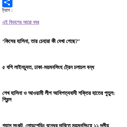
X
ট্যাগ :
Share
এই বিভাগের আরো খবর
‘কিসের হাসিনা, তার চেহারা কী দেখা গেছে?’
৫ বগি লাইনচ্যুত, ঢাকা-ময়মনসিংহ ট্রেন চলাচল বন্ধ
শেখ হাসিনা ও আওয়ামী লীগ আধিপত্যবাদী শক্তির হাতের পুতুল:
প্রিন্স
গ্যাস সংকট, লোডশেডিং বন্ধের দাবিতে ময়মনসিংহে ১১ দলীয়