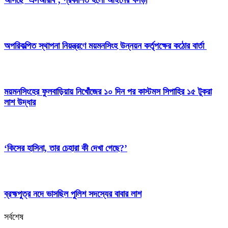
আসছে ‘এসআরবি’, প্রকাশিত হলো আইনের খসড়া
অপরিকল্পিত স্থাপনা নিয়ন্ত্রণে ময়মনসিংহ উন্নয়ন কর্তৃপক্ষের কঠোর বার্তা
ময়মনসিংহের ফুলবাড়িয়ায় নিখোঁজের ১০ দিন পর কাস্টমস সিপাহির ১৫ টুকরা
লাশ উদ্ধার
‘কিসের হাসিনা, তার চেহারা কী দেখা গেছে?’
ব্রহ্মপুত্র নদে ভাসছিল পুলিশ সদস্যের বাবার লাশ
সর্বশেষ