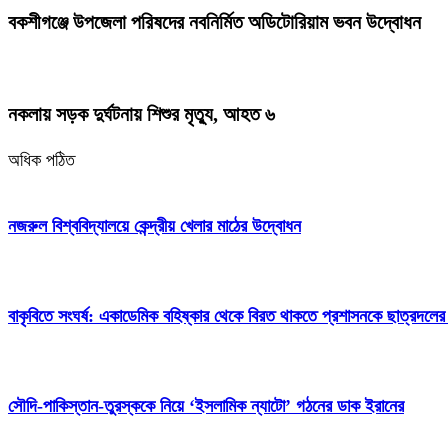
বকশীগঞ্জে উপজেলা পরিষদের নবনির্মিত অডিটোরিয়াম ভবন উদ্বোধন
নকলায় সড়ক দুর্ঘটনায় শিশুর মৃত্যু, আহত ৬
অধিক পঠিত
নজরুল বিশ্ববিদ্যালয়ে কেন্দ্রীয় খেলার মাঠের উদ্বোধন
বাকৃবিতে সংঘর্ষ: একাডেমিক বহিষ্কার থেকে বিরত থাকতে প্রশাসনকে ছাত্রদলের
সৌদি-পাকিস্তান-তুরস্ককে নিয়ে ‘ইসলামিক ন্যাটো’ গঠনের ডাক ইরানের