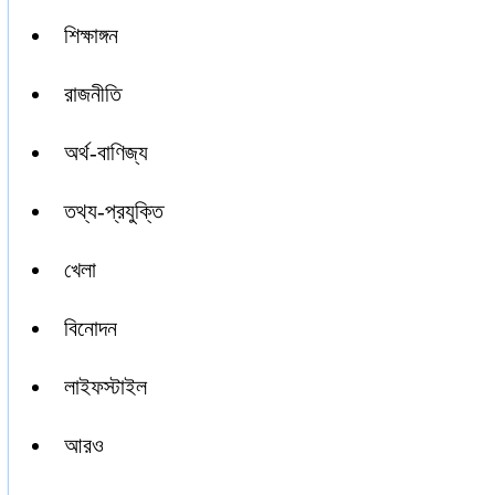
শিক্ষাঙ্গন
রাজনীতি
অর্থ-বাণিজ্য
তথ্য-প্রযুক্তি
খেলা
বিনোদন
লাইফস্টাইল
আরও