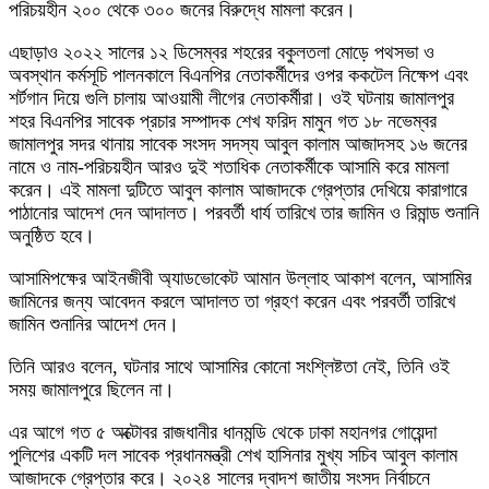
পরিচয়হীন ২০০ থেকে ৩০০ জনের বিরুদ্ধে মামলা করেন।
এছাড়াও ২০২২ সালের ১২ ডিসেম্বর শহরের বকুলতলা মোড়ে পথসভা ও
অবস্থান কর্মসূচি পালনকালে বিএনপির নেতাকর্মীদের ওপর ককটেল নিক্ষেপ এবং
শর্টগান দিয়ে গুলি চালায় আওয়ামী লীগের নেতাকর্মীরা। ওই ঘটনায় জামালপুর
শহর বিএনপির সাবেক প্রচার সম্পাদক শেখ ফরিদ মামুন গত ১৮ নভেম্বর
জামালপুর সদর থানায় সাবেক সংসদ সদস্য আবুল কালাম আজাদসহ ১৬ জনের
নামে ও নাম-পরিচয়হীন আরও দুই শতাধিক নেতাকর্মীকে আসামি করে মামলা
করেন। এই মামলা দুটিতে আবুল কালাম আজাদকে গ্রেপ্তার দেখিয়ে কারাগারে
পাঠানোর আদেশ দেন আদালত। পরবর্তী ধার্য তারিখে তার জামিন ও রিমান্ড শুনানি
অনুষ্ঠিত হবে।
আসামিপক্ষের আইনজীবী অ্যাডভোকেট আমান উল্লাহ আকাশ বলেন, আসামির
জামিনের জন্য আবেদন করলে আদালত তা গ্রহণ করেন এবং পরবর্তী তারিখে
জামিন শুনানির আদেশ দেন।
তিনি আরও বলেন, ঘটনার সাথে আসামির কোনো সংশ্লিষ্টতা নেই, তিনি ওই
সময় জামালপুরে ছিলেন না।
এর আগে গত ৫ অক্টোবর রাজধানীর ধানমন্ডি থেকে ঢাকা মহানগর গোয়েন্দা
পুলিশের একটি দল সাবেক প্রধানমন্ত্রী শেখ হাসিনার মুখ্য সচিব আবুল কালাম
আজাদকে গ্রেপ্তার করে। ২০২৪ সালের দ্বাদশ জাতীয় সংসদ নির্বাচনে