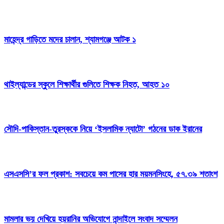
মাহেন্দ্র গাড়িতে মদের চালান, শ্যামগঞ্জে আটক ১
থাইল্যান্ডের স্কুলে শিক্ষার্থীর গুলিতে শিক্ষক নিহত, আহত ১০
সৌদি-পাকিস্তান-তুরস্ককে নিয়ে ‘ইসলামিক ন্যাটো’ গঠনের ডাক ইরানের
এসএসসি’র ফল প্রকাশ: সবচেয়ে কম পাসের হার ময়মনসিংহে, ৫৭.৩৯ শতাংশ
মামলার ভয় দেখিয়ে হয়রানির অভিযোগে নান্দাইলে সংবাদ সম্মেলন