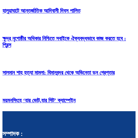
হালুয়াঘাটে আন্তর্জাতিক আদিবাসী দিবস পালিত
ক্ষুদ্র নৃগোষ্ঠীর অধিকার নিশ্চিতে সবাইকে ঐক্যবদ্ধভাবে কাজ করতে হবে :
প্রিন্স
সালমান শাহ হত্যা মামলা: বিমানবন্দর থেকে অভিনেতা ডন গ্রেপ্তার
ময়মনসিংহে ‘হার ভোট,হার সিট’ ক্যাম্পেইন
সম্পাদক :