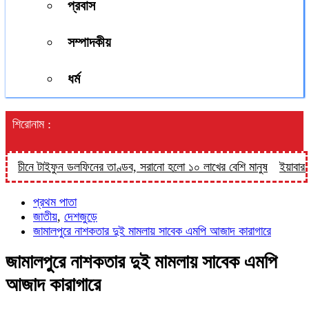
প্রবাস
সম্পাদকীয়
ধর্ম
শিরোনাম :
চীনে টাইফুন ডলফিনের তাণ্ডব, সরানো হলো ১০ লাখের বেশি মানুষ
ইয়াবার বিরু
প্রথম পাতা
জাতীয়
,
দেশজুড়ে
জামালপুরে নাশকতার দুই মামলায় সাবেক এমপি আজাদ কারাগারে
জামালপুরে নাশকতার দুই মামলায় সাবেক এমপি
আজাদ কারাগারে