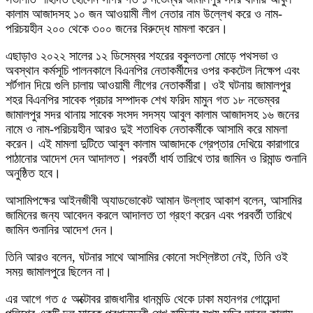
কালাম আজাদসহ ১০ জন আওয়ামী লীগ নেতার নাম উল্লেখ করে ও নাম-
পরিচয়হীন ২০০ থেকে ৩০০ জনের বিরুদ্ধে মামলা করেন।
এছাড়াও ২০২২ সালের ১২ ডিসেম্বর শহরের বকুলতলা মোড়ে পথসভা ও
অবস্থান কর্মসূচি পালনকালে বিএনপির নেতাকর্মীদের ওপর ককটেল নিক্ষেপ এবং
শর্টগান দিয়ে গুলি চালায় আওয়ামী লীগের নেতাকর্মীরা। ওই ঘটনায় জামালপুর
শহর বিএনপির সাবেক প্রচার সম্পাদক শেখ ফরিদ মামুন গত ১৮ নভেম্বর
জামালপুর সদর থানায় সাবেক সংসদ সদস্য আবুল কালাম আজাদসহ ১৬ জনের
নামে ও নাম-পরিচয়হীন আরও দুই শতাধিক নেতাকর্মীকে আসামি করে মামলা
করেন। এই মামলা দুটিতে আবুল কালাম আজাদকে গ্রেপ্তার দেখিয়ে কারাগারে
পাঠানোর আদেশ দেন আদালত। পরবর্তী ধার্য তারিখে তার জামিন ও রিমান্ড শুনানি
অনুষ্ঠিত হবে।
আসামিপক্ষের আইনজীবী অ্যাডভোকেট আমান উল্লাহ আকাশ বলেন, আসামির
জামিনের জন্য আবেদন করলে আদালত তা গ্রহণ করেন এবং পরবর্তী তারিখে
জামিন শুনানির আদেশ দেন।
তিনি আরও বলেন, ঘটনার সাথে আসামির কোনো সংশ্লিষ্টতা নেই, তিনি ওই
সময় জামালপুরে ছিলেন না।
এর আগে গত ৫ অক্টোবর রাজধানীর ধানমন্ডি থেকে ঢাকা মহানগর গোয়েন্দা