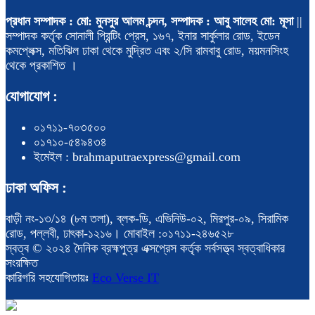
প্রধান সম্পাদক : মো: মুনসুর আলম চন্দন, সম্পাদক : আবু সালেহ মো: মূসা
||
সম্পাদক কর্তৃক সোনালী প্রিন্টিং প্রেস, ১৬৭, ইনার সার্কুলার রোড, ইডেন
কমপ্লেক্স, মতিঝিল ঢাকা থেকে মুদ্রিত এবং ২/সি রামবাবু রোড, ময়মনসিংহ
থেকে প্রকাশিত ।
যোগাযোগ :
০১৭১১-৭০৩৫০০
০১৭১০-৫৪৯৪৩৪
ইমেইল : brahmaputraexpress@gmail.com
ঢাকা অফিস :
বাড়ী নং-১৩/১৪ (৮ম তলা), ব্লক-ডি, এভিনিউ-০২, মিরপুর-০৯, সিরামিক
রোড, পল্লবী, ঢাৎকা-১২১৬। মোবাইল :০১৭১১-২৪৬৫২৮
স্বত্ব © ২০২৪ দৈনিক ব্রহ্মপুত্র এক্সপ্রেস কর্তৃক সর্বসত্ত্ব স্বত্বাধিকার
সংরক্ষিত
কারিগরি সহযোগিতায়ঃ
Eco Verse IT