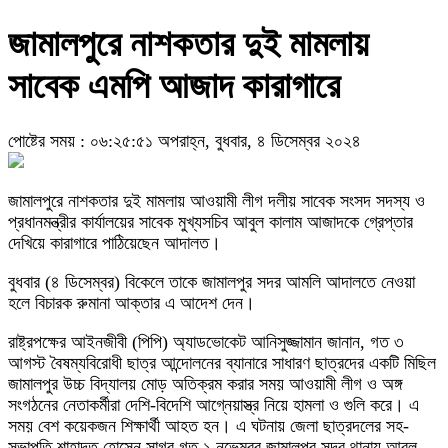
জামালপুরে নাশকতার দুই মামলায়
সাবেক এমপি আজাদ কারাগারে
পোষ্টের সময় : ০৬:২৫:৫১ অপরাহ্ন, বুধবার, ৪ ডিসেম্বর ২০২৪
জামালপুরে নাশকতার দুই মামলায় আওয়ামী লীগ দলীয় সাবেক সংসদ সদস্য ও
প্রধানমন্ত্রীর কার্যালয়ের সাবেক মুখ্যসচিব আবুল কালাম আজাদকে গ্রেপ্তার
দেখিয়ে কারাগারে পাঠিয়েছেন আদালত।
বুধবার (৪ ডিসেম্বর) বিকেলে তাকে জামালপুর সদর আমলি আদালতে নেওয়া
হলে বিচারক রুমানা আক্তার এ আদেশ দেন।
রাষ্ট্রপক্ষের আইনজীবী (পিপি) অ্যাডভোকেট আনিসুজ্জামান জানান, গত ৩
আগস্ট বৈষম্যবিরোধী ছাত্র আন্দোলনের ব্যানারে সাধারণ ছাত্রদের একটি মিছিল
জামালপুর উচ্চ বিদ্যালয় মোড় অতিক্রম করার সময় আওয়ামী লীগ ও অঙ্গ
সংগঠনের নেতাকর্মীরা দেশি-বিদেশি আগ্নেয়াস্ত্র নিয়ে হামলা ও গুলি করে। এ
সময় বেশ কয়েকজন শিক্ষার্থী আহত হন। এ ঘটনায় জেলা ছাত্রদলের সহ-
সভাপতি শাহাদত হোসেন সাগর গত ১ নভেম্বর জামালপুর সদর থানায় আবুল