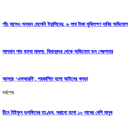
পাঁচ মাসেও সন্ধান মেলেনি ইয়াসিনের, ৬ লাখ টাকা মুক্তিপণ দাবির অভিযোগ
সালমান শাহ হত্যা মামলা: বিমানবন্দর থেকে অভিনেতা ডন গ্রেপ্তার
আসছে ‘এসআরবি’, প্রকাশিত হলো আইনের খসড়া
সর্বশেষ
চীনে টাইফুন ডলফিনের তাণ্ডব, সরানো হলো ১০ লাখের বেশি মানুষ