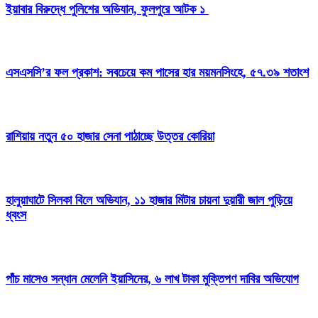
ইয়াবার বিরুদ্ধে পুলিশের অভিযান, ফুলপুরে আটক ১
এসএসসি’র ফল প্রকাশ: সবচেয়ে কম পাসের হার ময়মনসিংহে, ৫৭.৩৯ শতাংশ
রাশিয়ায় নতুন ৫০ হাজার সেনা পাঠাচ্ছে উত্তর কোরিয়া
হালুয়াঘাটে সিলকা বিলে অভিযান, ১১ হাজার মিটার চায়না দুয়ারী জাল পুড়িয়ে
ধ্বংস
পাঁচ মাসেও সন্ধান মেলেনি ইয়াসিনের, ৬ লাখ টাকা মুক্তিপণ দাবির অভিযোগ