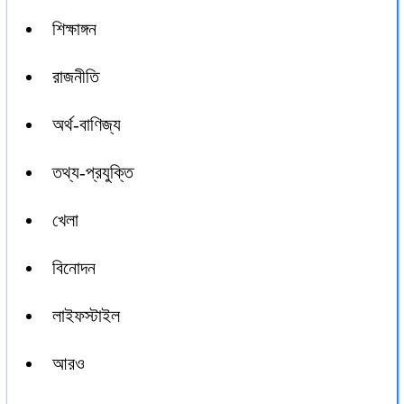
শিক্ষাঙ্গন
রাজনীতি
অর্থ-বাণিজ্য
তথ্য-প্রযুক্তি
খেলা
বিনোদন
লাইফস্টাইল
আরও