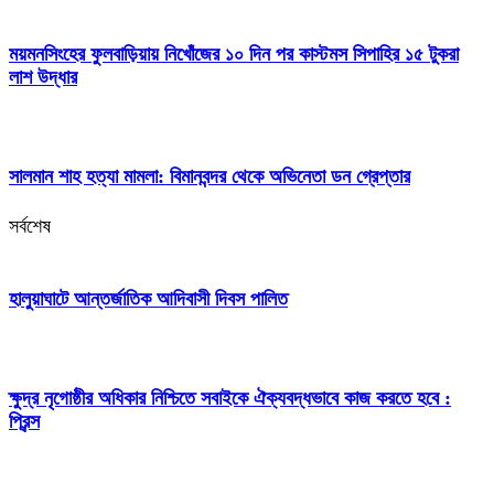
ময়মনসিংহের ফুলবাড়িয়ায় নিখোঁজের ১০ দিন পর কাস্টমস সিপাহির ১৫ টুকরা
লাশ উদ্ধার
সালমান শাহ হত্যা মামলা: বিমানবন্দর থেকে অভিনেতা ডন গ্রেপ্তার
সর্বশেষ
হালুয়াঘাটে আন্তর্জাতিক আদিবাসী দিবস পালিত
ক্ষুদ্র নৃগোষ্ঠীর অধিকার নিশ্চিতে সবাইকে ঐক্যবদ্ধভাবে কাজ করতে হবে :
প্রিন্স