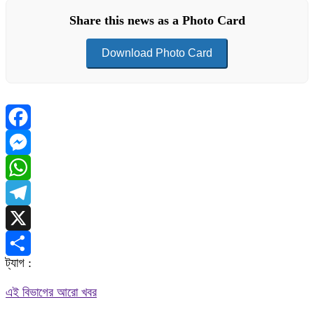
Share this news as a Photo Card
Download Photo Card
Facebook
Messenger
WhatsApp
Telegram
X
ট্যাগ :
Share
এই বিভাগের আরো খবর