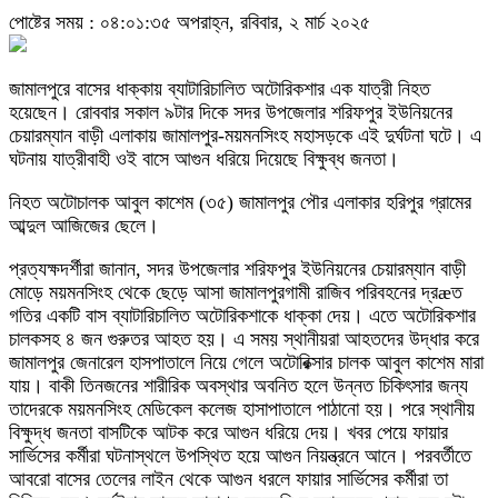
পোষ্টের সময় : ০৪:০১:৩৫ অপরাহ্ন, রবিবার, ২ মার্চ ২০২৫
জামালপুরে বাসের ধাক্কায় ব্যাটারিচালিত অটোরিকশার এক যাত্রী নিহত
হয়েছেন। রোববার সকাল ৯টার দিকে সদর উপজেলার শরিফপুর ইউনিয়নের
চেয়ারম্যান বাড়ী এলাকায় জামালপুর-ময়মনসিংহ মহাসড়কে এই দুর্ঘটনা ঘটে। এ
ঘটনায় যাত্রীবাহী ওই বাসে আগুন ধরিয়ে দিয়েছে বিক্ষুব্ধ জনতা।
নিহত অটোচালক আবুল কাশেম (৩৫) জামালপুর পৌর এলাকার হরিপুর গ্রামের
আব্দুল আজিজের ছেলে।
প্রত্যক্ষদর্শীরা জানান, সদর উপজেলার শরিফপুর ইউনিয়নের চেয়ারম্যান বাড়ী
মোড়ে ময়মনসিংহ থেকে ছেড়ে আসা জামালপুরগামী রাজিব পরিবহনের দ্রæত
গতির একটি বাস ব্যাটারিচালিত অটোরিকশাকে ধাক্কা দেয়। এতে অটোরিকশার
চালকসহ ৪ জন গুরুতর আহত হয়। এ সময় স্থানীয়রা আহতদের উদ্ধার করে
জামালপুর জেনারেল হাসপাতালে নিয়ে গেলে অটোরিক্সার চালক আবুল কাশেম মারা
যায়। বাকী তিনজনের শারীরিক অবস্থার অবনিত হলে উন্নত চিকিৎসার জন্য
তাদেরকে ময়মনসিংহ মেডিকেল কলেজ হাসাপাতালে পাঠানো হয়। পরে স্থানীয়
বিক্ষুদ্ধ জনতা বাসটিকে আটক করে আগুন ধরিয়ে দেয়। খবর পেয়ে ফায়ার
সার্ভিসের কর্মীরা ঘটনাস্থলে উপস্থিত হয়ে আগুন নিয়ন্ত্রনে আনে। পরবর্তীতে
আবরো বাসের তেলের লাইন থেকে আগুন ধরলে ফায়ার সার্ভিসের কর্মীরা তা