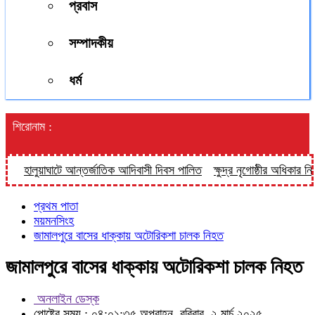
প্রবাস
সম্পাদকীয়
ধর্ম
শিরোনাম :
হালুয়াঘাটে আন্তর্জাতিক আদিবাসী দিবস পালিত
ক্ষুদ্র নৃগোষ্ঠীর অধিকার নিশ্চ
প্রথম পাতা
ময়মনসিংহ
জামালপুরে বাসের ধাক্কায় অটোরিকশা চালক নিহত
জামালপুরে বাসের ধাক্কায় অটোরিকশা চালক নিহত
অনলাইন ডেস্ক
পোষ্টের সময় : ০৪:০১:৩৫ অপরাহ্ন, রবিবার, ২ মার্চ ২০২৫