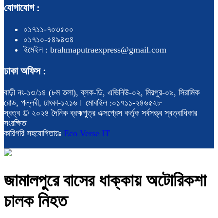
যোগাযোগ :
০১৭১১-৭০৩৫০০
০১৭১০-৫৪৯৪৩৪
ইমেইল : brahmaputraexpress@gmail.com
ঢাকা অফিস :
বাড়ী নং-১৩/১৪ (৮ম তলা), ব্লক-ডি, এভিনিউ-০২, মিরপুর-০৯, সিরামিক
রোড, পল্লবী, ঢাৎকা-১২১৬। মোবাইল :০১৭১১-২৪৬৫২৮
স্বত্ব © ২০২৪ দৈনিক ব্রহ্মপুত্র এক্সপ্রেস কর্তৃক সর্বসত্ত্ব স্বত্বাধিকার
সংরক্ষিত
কারিগরি সহযোগিতায়ঃ
Eco Verse IT
জামালপুরে বাসের ধাক্কায় অটোরিকশা
চালক নিহত