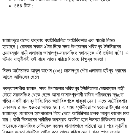
৪৪৪ ভিউ :
জামালপুরে বাসের ধাক্কায় ব্যাটারিচালিত অটোরিকশার এক যাত্রী নিহত
হয়েছেন। রোববার সকাল ৯টার দিকে সদর উপজেলার শরিফপুর ইউনিয়নের
চেয়ারম্যান বাড়ী এলাকায় জামালপুর-ময়মনসিংহ মহাসড়কে এই দুর্ঘটনা ঘটে। এ
ঘটনায় যাত্রীবাহী ওই বাসে আগুন ধরিয়ে দিয়েছে বিক্ষুব্ধ জনতা।
নিহত অটোচালক আবুল কাশেম (৩৫) জামালপুর পৌর এলাকার হরিপুর গ্রামের
আব্দুল আজিজের ছেলে।
প্রত্যক্ষদর্শীরা জানান, সদর উপজেলার শরিফপুর ইউনিয়নের চেয়ারম্যান বাড়ী
মোড়ে ময়মনসিংহ থেকে ছেড়ে আসা জামালপুরগামী রাজিব পরিবহনের দ্রæত
গতির একটি বাস ব্যাটারিচালিত অটোরিকশাকে ধাক্কা দেয়। এতে অটোরিকশার
চালকসহ ৪ জন গুরুতর আহত হয়। এ সময় স্থানীয়রা আহতদের উদ্ধার করে
জামালপুর জেনারেল হাসপাতালে নিয়ে গেলে অটোরিক্সার চালক আবুল কাশেম মারা
যায়। বাকী তিনজনের শারীরিক অবস্থার অবনিত হলে উন্নত চিকিৎসার জন্য
তাদেরকে ময়মনসিংহ মেডিকেল কলেজ হাসাপাতালে পাঠানো হয়। পরে স্থানীয়
বিক্ষুদ্ধ জনতা বাসটিকে আটক করে আগুন ধরিয়ে দেয়। খবর পেয়ে ফায়ার