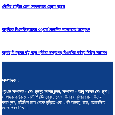
সৌদির রাষ্ট্রীয় তেল শোধনাগারে ড্রোন হামলা
বাকৃবিতে বিএসভিইআরের ৩২তম বৈজ্ঞানিক সম্মেলনের উদ্বোধন
জুলাই বিপ্লবের দুই বছর পূর্তিতে ঈশ্বরগঞ্জ বিএনপির বর্ণাঢ্য মিছিল-সমাবেশ
সম্পাদক :
প্রধান সম্পাদক : মো: মুনসুর আলম চন্দন, সম্পাদক : আবু সালেহ মো: মূসা
||
সম্পাদক কর্তৃক সোনালী প্রিন্টিং প্রেস, ১৬৭, ইনার সার্কুলার রোড, ইডেন
কমপ্লেক্স, মতিঝিল ঢাকা থেকে মুদ্রিত এবং ২/সি রামবাবু রোড, ময়মনসিংহ
থেকে প্রকাশিত ।