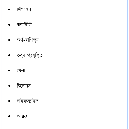
শিক্ষাঙ্গন
রাজনীতি
অর্থ-বাণিজ্য
তথ্য-প্রযুক্তি
খেলা
বিনোদন
লাইফস্টাইল
আরও