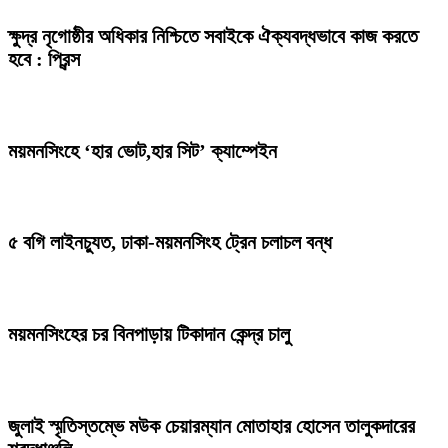
ক্ষুদ্র নৃগোষ্ঠীর অধিকার নিশ্চিতে সবাইকে ঐক্যবদ্ধভাবে কাজ করতে
হবে : প্রিন্স
ময়মনসিংহে ‘হার ভোট,হার সিট’ ক্যাম্পেইন
৫ বগি লাইনচ্যুত, ঢাকা-ময়মনসিংহ ট্রেন চলাচল বন্ধ
ময়মনসিংহের চর বিনপাড়ায় টিকাদান কেন্দ্র চালু
জুলাই স্মৃতিস্তম্ভে মউক চেয়ারম্যান মোতাহার হোসেন তালুকদারের