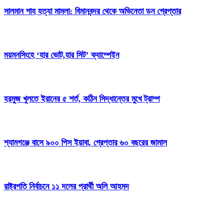
সালমান শাহ হত্যা মামলা: বিমানবন্দর থেকে অভিনেতা ডন গ্রেপ্তার
ময়মনসিংহে ‘হার ভোট,হার সিট’ ক্যাম্পেইন
হরমুজ খুলতে ইরানের ৫ শর্ত, কঠিন সিদ্ধান্তের মুখে ট্রাম্প
শ্যামগঞ্জে বাসে ৯০০ পিস ইয়াবা, গ্রেপ্তার ৬০ বছরের জামাল
রাষ্ট্রপতি নির্বাচনে ১১ দলের প্রার্থী অলি আহমদ