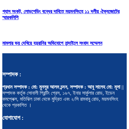
গ্যাস সংকট, লোডশেডিং বন্ধের দাবিতে ময়মনসিংহে ১১ দলীয় ঐক্যজোটের
স্মারকলিপি
মামলার ভয় দেখিয়ে হয়রানির অভিযোগে নান্দাইলে সংবাদ সম্মেলন
সম্পাদক :
প্রধান সম্পাদক : মো: মুনসুর আলম চন্দন, সম্পাদক : আবু সালেহ মো: মূসা
||
সম্পাদক কর্তৃক সোনালী প্রিন্টিং প্রেস, ১৬৭, ইনার সার্কুলার রোড, ইডেন
কমপ্লেক্স, মতিঝিল ঢাকা থেকে মুদ্রিত এবং ২/সি রামবাবু রোড, ময়মনসিংহ
থেকে প্রকাশিত ।
যোগাযোগ :