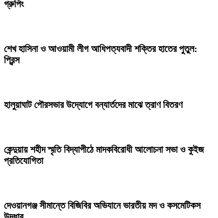
গ্রুপিং
শেখ হাসিনা ও আওয়ামী লীগ আধিপত্যবাদী শক্তির হাতের পুতুল:
প্রিন্স
হালুয়াঘাট পৌরসভার উদ্যোগে বন্যার্তদের মাঝে ত্রাণ বিতরণ
কেন্দুয়ায় শহীদ স্মৃতি বিদ্যাপীঠে মাদকবিরোধী আলোচনা সভা ও কুইজ
প্রতিযোগিতা
দেওয়ানগঞ্জ সীমান্তে বিজিবির অভিযানে ভারতীয় মদ ও কসমেটিকস
উদ্ধার