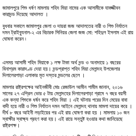
জামালপুরে শিশু ধর্ষণ মামলায় শহিদ মিয়া নামের এক আসামীকে যাবজ্জীবন
কারাদন্ড দিয়েছে আদালত ।
বুধবার সকালে জামালপুর জেলা ও দায়রা জজ আদালতের নারী ও শিশু নির্যাতন
দমন ট্রাইব্যুনাল-২ এর বিচারক সিনিয়র জেলা জজ মো: শহিদুল ইসলাম এই রায়
ঘোষনা করেন ৷
এসময় আসামী শহিদ মিয়াকে ১ লক্ষ টাকা অর্থ দন্ড ও অনাদায়ে ১ বছরের
বিনাশ্রম কারাদণ্ড দেয়া হয়। দন্ডপ্রাপ্ত শহিদ মিয়া মেলান্দহ উপজেলার
দিলালেরপাড়া এলাকার মৃত দস্তর মন্ডলের ছেলে ।
মামলার রাষ্ট্রপক্ষের আইনজীবী মোঃ রেজাউল আমীন শামীম জানান, ২০১৬
সালের ২৭ এপ্রিল ভোর ৫ টায় মেলান্দহের দিলালেরপাড়া গ্রামে ৭ বছর বয়সী
এক কন্যা শিশুকে ধর্ষন করে শহিদ মিয়া । এই ঘটনায় পরের দিন মেয়ের বাবা
বাদী হয়ে নারী ও শিশু নির্যাতন দমন আইনে মেলান্দহ থানায় মামলা দায়ের করে ।
দীর্ঘ ৮ বছর আইনী লড়াইয়ের পর এই রায় ঘোষণা করা হয় । মামলায় ১০ জন
স্বাক্ষীর স্বাক্ষ্য গ্রহণ করা হয়। এই রায়ে সন্তুষ্ট হওয়ার কথা জানিয়েছে
রাষ্ট্রপক্ষ।