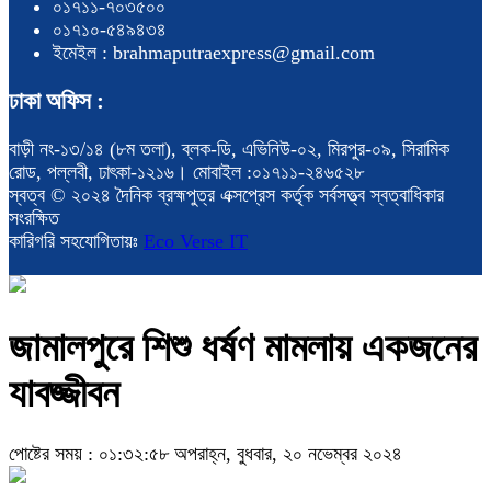
০১৭১১-৭০৩৫০০
০১৭১০-৫৪৯৪৩৪
ইমেইল : brahmaputraexpress@gmail.com
ঢাকা অফিস :
বাড়ী নং-১৩/১৪ (৮ম তলা), ব্লক-ডি, এভিনিউ-০২, মিরপুর-০৯, সিরামিক
রোড, পল্লবী, ঢাৎকা-১২১৬। মোবাইল :০১৭১১-২৪৬৫২৮
স্বত্ব © ২০২৪ দৈনিক ব্রহ্মপুত্র এক্সপ্রেস কর্তৃক সর্বসত্ত্ব স্বত্বাধিকার
সংরক্ষিত
কারিগরি সহযোগিতায়ঃ
Eco Verse IT
জামালপুরে শিশু ধর্ষণ মামলায় একজনের
যাবজ্জীবন
পোষ্টের সময় : ০১:৩২:৫৮ অপরাহ্ন, বুধবার, ২০ নভেম্বর ২০২৪