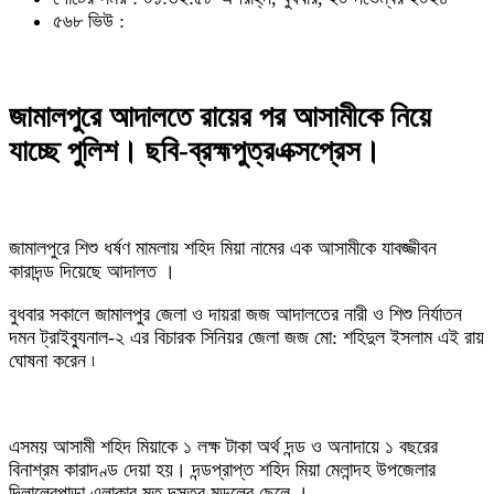
৫৬৮ ভিউ :
জামালপুরে আদালতে রায়ের পর আসামীকে নিয়ে
যাচ্ছে পুলিশ। ছবি-ব্রহ্মপুত্রএক্সপ্রেস।
জামালপুরে শিশু ধর্ষণ মামলায় শহিদ মিয়া নামের এক আসামীকে যাবজ্জীবন
কারাদন্ড দিয়েছে আদালত ।
বুধবার সকালে জামালপুর জেলা ও দায়রা জজ আদালতের নারী ও শিশু নির্যাতন
দমন ট্রাইব্যুনাল-২ এর বিচারক সিনিয়র জেলা জজ মো: শহিদুল ইসলাম এই রায়
ঘোষনা করেন ৷
এসময় আসামী শহিদ মিয়াকে ১ লক্ষ টাকা অর্থ দন্ড ও অনাদায়ে ১ বছরের
বিনাশ্রম কারাদণ্ড দেয়া হয়। দন্ডপ্রাপ্ত শহিদ মিয়া মেলান্দহ উপজেলার
দিলালেরপাড়া এলাকার মৃত দস্তর মন্ডলের ছেলে ।