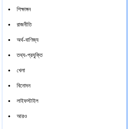
শিক্ষাঙ্গন
রাজনীতি
অর্থ-বাণিজ্য
তথ্য-প্রযুক্তি
খেলা
বিনোদন
লাইফস্টাইল
আরও