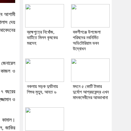
 হবে আগামী
খালাস দেয়
এ আবেদনের
ব্রহ্মপুত্রে নিখোঁজ,
বকশীগঞ্জে উপজেলা
ভাটিতে মিলল কৃষকের
পরিষদের নবনির্মিত
মরদেহ
অডিটোরিয়াম ভবন
উদ্বোধন
ি জেনারেল
ুস কাজল ও
নকলায় সড়ক দুর্ঘটনায়
মদনে ৫ কোটি টাকার
ে ৭ বছরের
শিশুর মৃত্যু, আহত ৬
দুর্যোগ আশ্রয়কেন্দ্র এখন
মাদকসেবীদের আড্ডাখানা
জ্জামান ও
র কামাল।
জল, জাকির