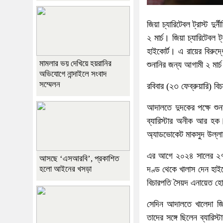
জিয়া চ্যারিটেবল ট্রাস্ট দু
২ মার্চ। জিয়া চ্যারিটেবল 
হাইকোর্ট। এ রায়ের বিরুদ
মামলার ভয় দেখিয়ে হয়রানির
শুনানির জন্য আগামী ২ মার
অভিযোগে নান্দাইলে সংবাদ
সম্মেলন
রবিবার (২৩ ফেব্রুয়ারি) 
আদালতে দুদকের পক্ষে শুন
ব্যারিস্টার অনীক আর হক। খ
অ্যাডভোকেট মাকসুদ উল্ল
এর আগে ২০২৪ সালের ২৭ নভে
আসছে ‘এসআরবি’, প্রকাশিত
হলো আইনের খসড়া
দণ্ড থেকে খালাস দেন হাইক
বিচারপতি সৈয়দ এনায়েত হোস
সেদিন আদালতে খালেদা জি
তাদের সঙ্গে ছিলেন ব্যারি