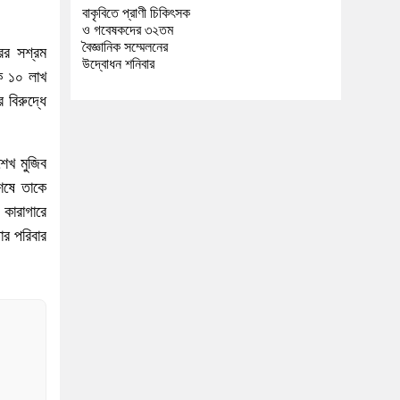
বাকৃবিতে প্রাণী চিকিৎসক
ও গবেষকদের ৩২তম
বৈজ্ঞানিক সম্মেলনের
ের সশ্রম
উদ্বোধন শনিবার
ে ১০ লাখ
বিরুদ্ধে
শেখ মুজিব
েষে তাকে
কারাগারে
র পরিবার