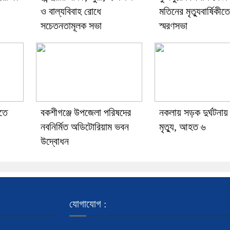
ও বাল্যবিবাহ রোধে
মতিনের মৃত্যুবার্ষিকীতে
সচেতনতামূলক সভা
স্মরণসভা
িতে
বকশীগঞ্জে উপজেলা পরিষদের
নকলায় সড়ক দুর্ঘটনায় 
নবনির্মিত অডিটোরিয়াম ভবন
মৃত্যু, আহত ৬
উদ্বোধন
যোগাযোগ :