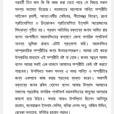
পরবর্তী তিন মাস কি কি কাজ করা যেতে পারে সে বিষয়ে সকল
সদস্য মতামত দিয়েছে। মতামতের আলোকে শান্তি সম্প্রীতি
সাইকেল র‍্যালী, আন্ত:ধর্মীয় সেমিনার, শীতাবস্ত্র বিতরণ, রচনা
প্রতিযোগিতা ও চিত্রাংকন প্রতিযোগিতা ইত্যাদি আয়োজনের
সিদ্ধান্ত গৃহীত হয়। প্রধান অতিথির বক্তব্যে জনাব অমিত রায়
বলেন আগামীতে ময়মনসিংহের কল্যাণে জেলা নাগরিক প্লাটফর্ম
অনন্য ভূমিকা রাখবে এটাই প্রত্যাশা করি। ময়মনসিংহ
সাম্প্রদায়িক সম্প্রীতির জন্য উদাহরণস্বরূপ। আমরা চাই কারো
উস্কানির মাধ্যমে এই সম্প্রীতি নষ্ট না হোক। জনাব আব্দুস সামাদ
বলেন আমরা সবাই এক থাকলে আমাদের সম্প্রীতি কেউ নষ্ট করতে
পারবেনা। উপস্থিত সকল সদস্য এ সময় শান্তি ও সম্প্রীতির
জন্য একসাথে কাজ করার প্রত্যয় ব্যক্ত করেন। সমাপনী
বক্তব্যে জনাব রকিব হোসেন বলেন আমার বিশ্বাস আমাদের
সকলের প্রচেষ্টায় নাগরিক প্লাটফর্ম ময়মনসিংহের মানুষের আস্থার
জায়গা হয়ে উঠবে। সভায় আরও উপস্থিত ছিলেন আনিসুর
রহমান, মনোয়ারুল ইসলাম সেলিম, মনিরা বেগম অনু, নাজিম উদ্দিন,
রেবেকা সুলতানা, মশিউর রহমান প্রমুখ।