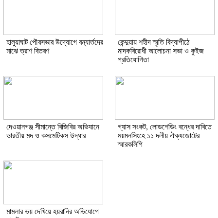
হালুয়াঘাট পৌরসভার উদ্যোগে বন্যার্তদের
কেন্দুয়ায় শহীদ স্মৃতি বিদ্যাপীঠে
মাঝে ত্রাণ বিতরণ
মাদকবিরোধী আলোচনা সভা ও কুইজ
প্রতিযোগিতা
দেওয়ানগঞ্জ সীমান্তে বিজিবির অভিযানে
গ্যাস সংকট, লোডশেডিং বন্ধের দাবিতে
ভারতীয় মদ ও কসমেটিকস উদ্ধার
ময়মনসিংহে ১১ দলীয় ঐক্যজোটের
স্মারকলিপি
মামলার ভয় দেখিয়ে হয়রানির অভিযোগে