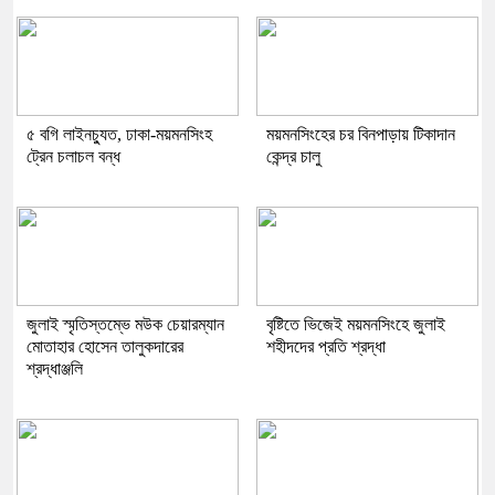
৫ বগি লাইনচ্যুত, ঢাকা-ময়মনসিংহ
ময়মনসিংহের চর বিনপাড়ায় টিকাদান
ট্রেন চলাচল বন্ধ
কেন্দ্র চালু
জুলাই স্মৃতিস্তম্ভে মউক চেয়ারম্যান
বৃষ্টিতে ভিজেই ময়মনসিংহে জুলাই
মোতাহার হোসেন তালুকদারের
শহীদদের প্রতি শ্রদ্ধা
শ্রদ্ধাঞ্জলি