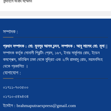
নান্দাইলে সংবাদ সম্মেলন
সম্পাদক :
প্রধান সম্পাদক : মো: মুনসুর আলম চন্দন, সম্পাদক : আবু সালেহ মো: মূসা
||
সম্পাদক কর্তৃক সোনালী প্রিন্টিং প্রেস, ১৬৭, ইনার সার্কুলার রোড, ইডেন
কমপ্লেক্স, মতিঝিল ঢাকা থেকে মুদ্রিত এবং ২/সি রামবাবু রোড, ময়মনসিংহ
থেকে প্রকাশিত ।
যোগাযোগ :
০১৭১১-৭০৩৫০০
০১৭১০-৫৪৯৪৩৪
ইমেইল : brahmaputraexpress@gmail.com