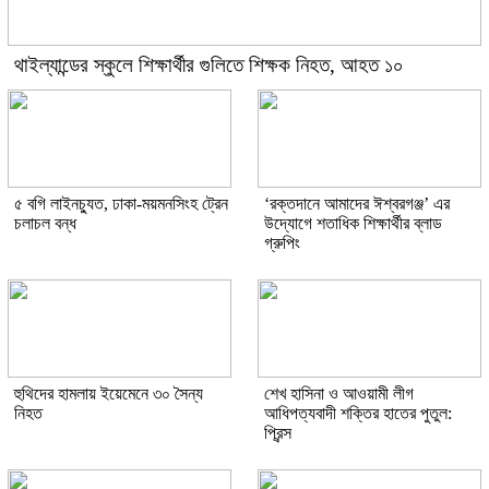
থাইল্যান্ডের স্কুলে শিক্ষার্থীর গুলিতে শিক্ষক নিহত, আহত ১০
৫ বগি লাইনচ্যুত, ঢাকা-ময়মনসিংহ ট্রেন
‘রক্তদানে আমাদের ঈশ্বরগঞ্জ’ এর
চলাচল বন্ধ
উদ্যোগে শতাধিক শিক্ষার্থীর ব্লাড
গ্রুপিং
হুথিদের হামলায় ইয়েমেনে ৩০ সৈন্য
শেখ হাসিনা ও আওয়ামী লীগ
নিহত
আধিপত্যবাদী শক্তির হাতের পুতুল:
প্রিন্স