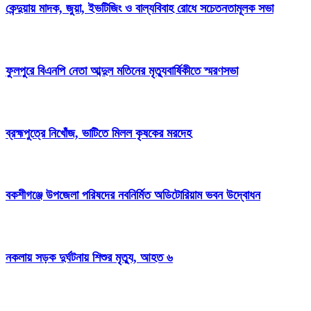
কেন্দুয়ায় মাদক, জুয়া, ইভটিজিং ও বাল্যবিবাহ রোধে সচেতনতামূলক সভা
ফুলপুরে বিএনপি নেতা আব্দুল মতিনের মৃত্যুবার্ষিকীতে স্মরণসভা
ব্রহ্মপুত্রে নিখোঁজ, ভাটিতে মিলল কৃষকের মরদেহ
বকশীগঞ্জে উপজেলা পরিষদের নবনির্মিত অডিটোরিয়াম ভবন উদ্বোধন
নকলায় সড়ক দুর্ঘটনায় শিশুর মৃত্যু, আহত ৬