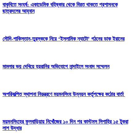
বাকৃবিতে সংঘর্ষ: একাডেমিক বহিষ্কার থেকে বিরত থাকতে প্রশাসনকে
ছাত্রদলের আহ্বান
সৌদি-পাকিস্তান-তুরস্ককে নিয়ে ‘ইসলামিক ন্যাটো’ গঠনের ডাক ইরানের
মামলার ভয় দেখিয়ে হয়রানির অভিযোগে নান্দাইলে সংবাদ সম্মেলন
অপরিকল্পিত স্থাপনা নিয়ন্ত্রণে ময়মনসিংহ উন্নয়ন কর্তৃপক্ষের কঠোর বার্তা
ময়মনসিংহের ফুলবাড়িয়ায় নিখোঁজের ১০ দিন পর কাস্টমস সিপাহির ১৫ টুকরা
লাশ উদ্ধার