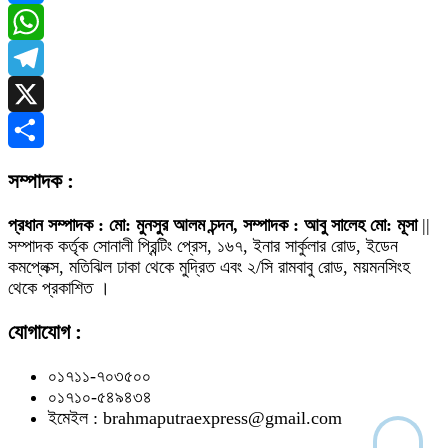
Messenger
WhatsApp
Telegram
X
Share
সম্পাদক :
প্রধান সম্পাদক : মো: মুনসুর আলম চন্দন, সম্পাদক : আবু সালেহ মো: মূসা
||
সম্পাদক কর্তৃক সোনালী প্রিন্টিং প্রেস, ১৬৭, ইনার সার্কুলার রোড, ইডেন
কমপ্লেক্স, মতিঝিল ঢাকা থেকে মুদ্রিত এবং ২/সি রামবাবু রোড, ময়মনসিংহ
থেকে প্রকাশিত ।
যোগাযোগ :
০১৭১১-৭০৩৫০০
০১৭১০-৫৪৯৪৩৪
ইমেইল : brahmaputraexpress@gmail.com