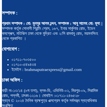
সম্পাদক :
প্রধান সম্পাদক : মো: মুনসুর আলম চন্দন, সম্পাদক : আবু সালেহ মো: মূসা
||
সম্পাদক কর্তৃক সোনালী প্রিন্টিং প্রেস, ১৬৭, ইনার সার্কুলার রোড, ইডেন
কমপ্লেক্স, মতিঝিল ঢাকা থেকে মুদ্রিত এবং ২/সি রামবাবু রোড, ময়মনসিংহ
থেকে প্রকাশিত ।
যোগাযোগ :
০১৭১১-৭০৩৫০০
০১৭১০-৫৪৯৪৩৪
ইমেইল : brahmaputraexpress@gmail.com
ঢাকা অফিস :
বাড়ী নং-১৩/১৪ (৮ম তলা), ব্লক-ডি, এভিনিউ-০২, মিরপুর-০৯, সিরামিক
রোড, পল্লবী, ঢাৎকা-১২১৬। মোবাইল :০১৭১১-২৪৬৫২৮
স্বত্ব © ২০২৪ দৈনিক ব্রহ্মপুত্র এক্সপ্রেস কর্তৃক সর্বসত্ত্ব স্বত্বাধিকার
সংরক্ষিত