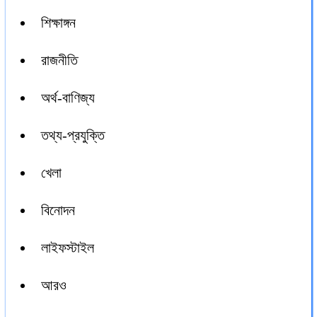
শিক্ষাঙ্গন
রাজনীতি
অর্থ-বাণিজ্য
তথ্য-প্রযুক্তি
খেলা
বিনোদন
লাইফস্টাইল
আরও