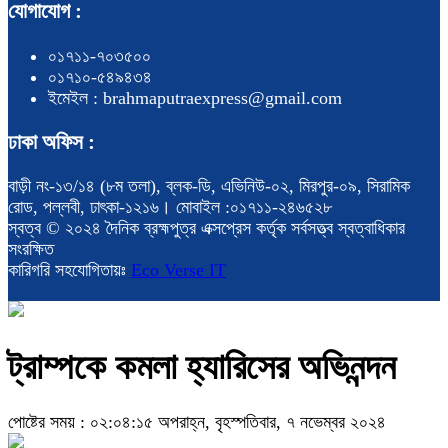
যোগাযোগ :
০১৭১১-৭০৩৫০০
০১৭১০-৫৪৯৪৩৪
ইমেইল : brahmaputraexpress@gmail.com
ঢাকা অফিস :
বাড়ী নং-১৩/১৪ (৮ম তলা), ব্লক-ডি, এভিনিউ-০২, মিরপুর-০৯, সিরামিক
রোড, পল্লবী, ঢাৎকা-১২১৬। মোবাইল :০১৭১১-২৪৬৫২৮
স্বত্ব © ২০২৪ দৈনিক ব্রহ্মপুত্র এক্সপ্রেস কর্তৃক সর্বসত্ত্ব স্বত্বাধিকার
সংরক্ষিত
কারিগরি সহযোগিতায়ঃ
Eco Verse IT
ট্রাম্পকে কমলা হ্যারিসের অভিনন্দন
পোষ্টের সময় : ০২:০৪:১৫ অপরাহ্ন, বৃহস্পতিবার, ৭ নভেম্বর ২০২৪