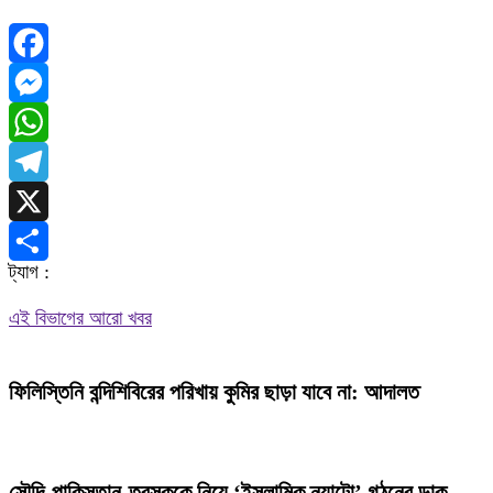
Facebook
Messenger
WhatsApp
Telegram
X
ট্যাগ :
Share
এই বিভাগের আরো খবর
ফিলিস্তিনি বন্দিশিবিরের পরিখায় কুমির ছাড়া যাবে না: আদালত
সৌদি-পাকিস্তান-তুরস্ককে নিয়ে ‘ইসলামিক ন্যাটো’ গঠনের ডাক