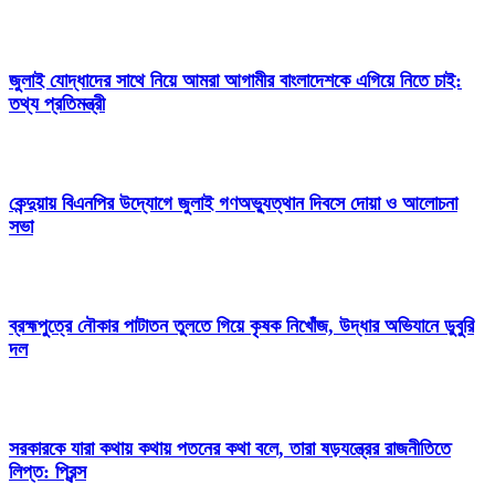
জুলাই যোদ্ধাদের সাথে নিয়ে আমরা আগামীর বাংলাদেশকে এগিয়ে নিতে চাই:
তথ্য প্রতিমন্ত্রী
কেন্দুয়ায় বিএনপির উদ্যোগে জুলাই গণঅভ্যুত্থান দিবসে দোয়া ও আলোচনা
সভা
ব্রহ্মপুত্রে নৌকার পাটাতন তুলতে গিয়ে কৃষক নিখোঁজ, উদ্ধার অভিযানে ডুবুরি
দল
সরকারকে যারা কথায় কথায় পতনের কথা বলে, তারা ষড়যন্ত্রের রাজনীতিতে
লিপ্ত: প্রিন্স