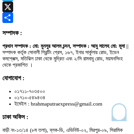
Telegram
X
Share
সম্পাদক :
প্রধান সম্পাদক : মো: মুনসুর আলম চন্দন, সম্পাদক : আবু সালেহ মো: মূসা
||
সম্পাদক কর্তৃক সোনালী প্রিন্টিং প্রেস, ১৬৭, ইনার সার্কুলার রোড, ইডেন
কমপ্লেক্স, মতিঝিল ঢাকা থেকে মুদ্রিত এবং ২/সি রামবাবু রোড, ময়মনসিংহ
থেকে প্রকাশিত ।
যোগাযোগ :
০১৭১১-৭০৩৫০০
০১৭১০-৫৪৯৪৩৪
ইমেইল : brahmaputraexpress@gmail.com
ঢাকা অফিস :
বাড়ী নং-১৩/১৪ (৮ম তলা), ব্লক-ডি, এভিনিউ-০২, মিরপুর-০৯, সিরামিক