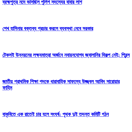
ব্রহ্মপুত্র নদে ভাসছিল পুলিশ সদস্যের বাবার লাশ
শেখ হাসিনার বক্তব্য প্রচার করলে ব্যবস্থা নেবে সরকার
টেকসই উন্নয়নের লক্ষ্যমাত্রা অর্জনে নবায়নযোগ্য জ্বালানির বিকল্প নেই: প্রিন্স
জাতীয় প্রাথমিক শিক্ষা পদকে ধারাবাহিক সাফল্যে উজ্জ্বল আবিদ সারোয়ার
ফাহিম
বাকৃবিতে এক রাতেই চার হলে সংঘর্ষ: পৃথক দুই তদন্ত কমিটি গঠন