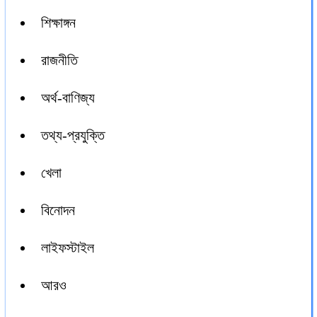
শিক্ষাঙ্গন
রাজনীতি
অর্থ-বাণিজ্য
তথ্য-প্রযুক্তি
খেলা
বিনোদন
লাইফস্টাইল
আরও