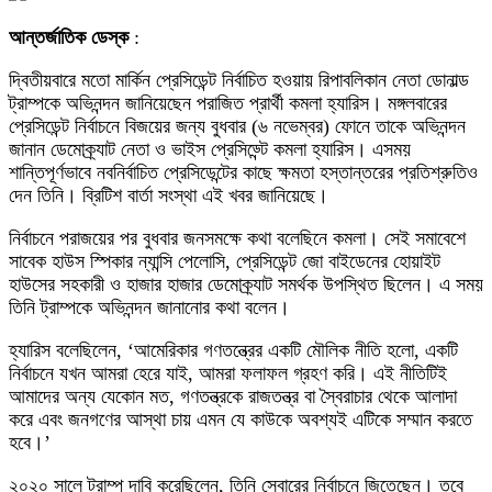
আন্তর্জাতিক ডেস্ক
:
দ্বিতীয়বারে মতো মার্কিন প্রেসিডেন্ট নির্বাচিত হওয়ায় রিপাবলিকান নেতা ডোনাল্ড
ট্রাম্পকে অভিনন্দন জানিয়েছেন পরাজিত প্রার্থী কমলা হ্যারিস। মঙ্গলবারের
প্রেসিডেন্ট নির্বাচনে বিজয়ের জন্য বুধবার (৬ নভেম্বর) ফোনে তাকে অভিনন্দন
জানান ডেমোক্র্যাট নেতা ও ভাইস প্রেসিড্ন্টে কমলা হ্যারিস। এসময়
শান্তিপূর্ণভাবে নবনির্বাচিত প্রেসিডেন্টের কাছে ক্ষমতা হস্তান্তরের প্রতিশ্রুতিও
দেন তিনি। ব্রিটিশ বার্তা সংস্থা এই খবর জানিয়েছে।
নির্বাচনে পরাজয়ের পর বুধবার জনসমক্ষে কথা বলেছিনে কমলা। সেই সমাবেশে
সাবেক হাউস স্পিকার ন্যান্সি পেলোসি, প্রেসিডেন্ট জো বাইডেনের হোয়াইট
হাউসের সহকারী ও হাজার হাজার ডেমোক্র্যাট সমর্থক উপস্থিত ছিলেন। এ সময়
তিনি ট্রাম্পকে অভিনন্দন জানানোর কথা বলেন।
হ্যারিস বলেছিলেন, ‘আমেরিকার গণতন্ত্রের একটি মৌলিক নীতি হলো, একটি
নির্বাচনে যখন আমরা হেরে যাই, আমরা ফলাফল গ্রহণ করি। এই নীতিটিই
আমাদের অন্য যেকোন মত, গণতন্ত্রকে রাজতন্ত্র বা স্বৈরাচার থেকে আলাদা
করে এবং জনগণের আস্থা চায় এমন যে কাউকে অবশ্যই এটিকে সম্মান করতে
হবে।’
২০২০ সালে ট্রাম্প দাবি করেছিলেন, তিনি সেবারের নির্বাচনে জিতেছেন। তবে