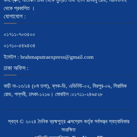
কমপ্লেক্স, মতিঝিল ঢাকা থেকে মুদ্রিত এবং ২/সি রামবাবু রোড, ময়মনসিংহ
থেকে প্রকাশিত ।
যোগাযোগ :
০১৭১১-৭০৩৫০০
০১৭১০-৫৪৯৪৩৪
ইমেইল : brahmaputraexpress@gmail.com
ঢাকা অফিস :
বাড়ী নং-১৩/১৪ (৮ম তলা), ব্লক-ডি, এভিনিউ-০২, মিরপুর-০৯, সিরামিক
রোড, পল্লবী, ঢাৎকা-১২১৬। মোবাইল :০১৭১১-২৪৬৫২৮
স্বত্ব © ২০২৪ দৈনিক ব্রহ্মপুত্র এক্সপ্রেস কর্তৃক সর্বসত্ত্ব স্বত্বাধিকার
সংরক্ষিত