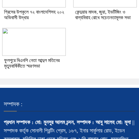
গ্রিসের উপকূলে ৭২ বাংলাদেশিসহ ২০২
কেন্দুয়ায় মাদক, জুয়া, ইভটিজিং ও
অভিবাসী উদ্ধার
বাল্যবিবাহ রোধে সচেতনতামূলক সভা
ফুলপুরে বিএনপি নেতা আব্দুল মতিনের
মৃত্যুবার্ষিকীতে স্মরণসভা
সম্পাদক :
প্রধান সম্পাদক : মো: মুনসুর আলম চন্দন, সম্পাদক : আবু সালেহ মো: মূসা
||
সম্পাদক কর্তৃক সোনালী প্রিন্টিং প্রেস, ১৬৭, ইনার সার্কুলার রোড, ইডেন