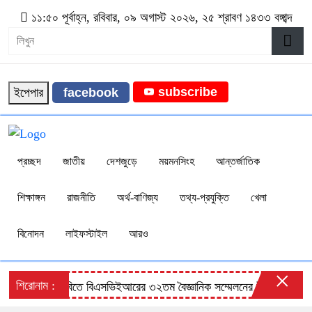
১১:৫০ পূর্বাহ্ন, রবিবার, ০৯ অগাস্ট ২০২৬, ২৫ শ্রাবণ ১৪৩৩ বঙ্গাব্দ
subscribe
ইপেপার
facebook
প্রচ্ছদ
জাতীয়
দেশজুড়ে
ময়মনসিংহ
আন্তর্জাতিক
শিক্ষাঙ্গন
রাজনীতি
অর্থ-বাণিজ্য
তথ্য-প্রযুক্তি
খেলা
বিনোদন
লাইফস্টাইল
আরও
×
শিরোনাম :
বাকৃবিতে বিএসভিইআরের ৩২তম বৈজ্ঞানিক সম্মেলনের উদ্বোধন
জুলা