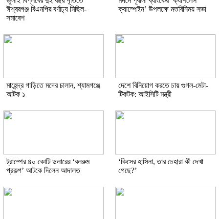
জুলাই বিপ্লবের দুই বছর পূর্তিতে
মদনে পূবালী ব্যাংকের ‘ক্যাশলেস
ঈশ্বরগঞ্জ বিএনপির বর্ণাঢ্য মিছিল-
ক্যাম্পেইন’ উপলক্ষে মতবিনিময় সভা
সমাবেশ
মাহেন্দ্র গাড়িতে মদের চালান, শ্যামগঞ্জে
দেশে বিনিয়োগ করতে চায় গুগল-মেটা-
আটক ১
টিকটক: আইসিটি মন্ত্রী
ট্রাম্পের ৪০ কোটি ডলারের ‘বলরুম
‘কিসের হাসিনা, তার চেহারা কী দেখা
প্রকল্প’ আটকে দিলেন আদালত
গেছে?’