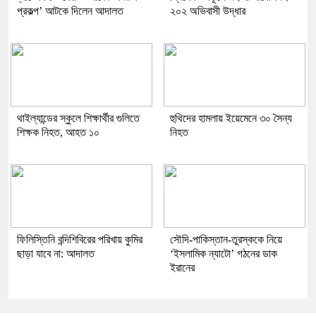
প্রকল্প’ আটকে দিলেন আদালত
২০২ অভিবাসী উদ্ধার
থাইল্যান্ডের স্কুলে শিক্ষার্থীর গুলিতে
হুথিদের হামলায় ইয়েমেনে ৩০ সৈন্য
শিক্ষক নিহত, আহত ১০
নিহত
ফিলিস্তিনি বন্দিশিবিরের পরিখায় কুমির
সৌদি-পাকিস্তান-তুরস্ককে নিয়ে
ছাড়া যাবে না: আদালত
‘ইসলামিক ন্যাটো’ গঠনের ডাক
ইরানের