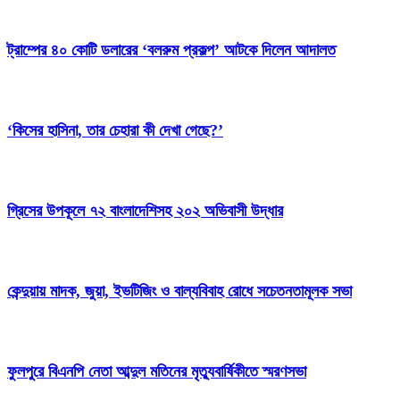
ট্রাম্পের ৪০ কোটি ডলারের ‘বলরুম প্রকল্প’ আটকে দিলেন আদালত
‘কিসের হাসিনা, তার চেহারা কী দেখা গেছে?’
গ্রিসের উপকূলে ৭২ বাংলাদেশিসহ ২০২ অভিবাসী উদ্ধার
কেন্দুয়ায় মাদক, জুয়া, ইভটিজিং ও বাল্যবিবাহ রোধে সচেতনতামূলক সভা
ফুলপুরে বিএনপি নেতা আব্দুল মতিনের মৃত্যুবার্ষিকীতে স্মরণসভা