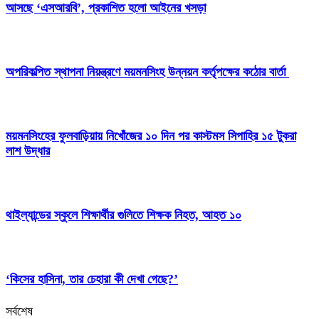
আসছে ‘এসআরবি’, প্রকাশিত হলো আইনের খসড়া
অপরিকল্পিত স্থাপনা নিয়ন্ত্রণে ময়মনসিংহ উন্নয়ন কর্তৃপক্ষের কঠোর বার্তা
ময়মনসিংহের ফুলবাড়িয়ায় নিখোঁজের ১০ দিন পর কাস্টমস সিপাহির ১৫ টুকরা
লাশ উদ্ধার
থাইল্যান্ডের স্কুলে শিক্ষার্থীর গুলিতে শিক্ষক নিহত, আহত ১০
‘কিসের হাসিনা, তার চেহারা কী দেখা গেছে?’
সর্বশেষ