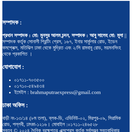
সম্পাদক :
প্রধান সম্পাদক : মো: মুনসুর আলম চন্দন, সম্পাদক : আবু সালেহ মো: মূসা
||
সম্পাদক কর্তৃক সোনালী প্রিন্টিং প্রেস, ১৬৭, ইনার সার্কুলার রোড, ইডেন
কমপ্লেক্স, মতিঝিল ঢাকা থেকে মুদ্রিত এবং ২/সি রামবাবু রোড, ময়মনসিংহ
থেকে প্রকাশিত ।
যোগাযোগ :
০১৭১১-৭০৩৫০০
০১৭১০-৫৪৯৪৩৪
ইমেইল : brahmaputraexpress@gmail.com
ঢাকা অফিস :
বাড়ী নং-১৩/১৪ (৮ম তলা), ব্লক-ডি, এভিনিউ-০২, মিরপুর-০৯, সিরামিক
রোড, পল্লবী, ঢাৎকা-১২১৬। মোবাইল :০১৭১১-২৪৬৫২৮
স্বত্ব © ২০২৪ দৈনিক ব্রহ্মপুত্র এক্সপ্রেস কর্তৃক সর্বসত্ত্ব স্বত্বাধিকার