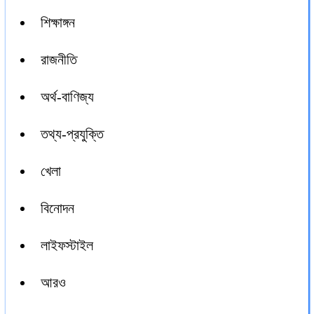
শিক্ষাঙ্গন
রাজনীতি
অর্থ-বাণিজ্য
তথ্য-প্রযুক্তি
খেলা
বিনোদন
লাইফস্টাইল
আরও