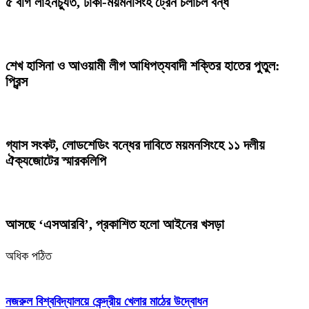
৫ বগি লাইনচ্যুত, ঢাকা-ময়মনসিংহ ট্রেন চলাচল বন্ধ
শেখ হাসিনা ও আওয়ামী লীগ আধিপত্যবাদী শক্তির হাতের পুতুল:
প্রিন্স
গ্যাস সংকট, লোডশেডিং বন্ধের দাবিতে ময়মনসিংহে ১১ দলীয়
ঐক্যজোটের স্মারকলিপি
আসছে ‘এসআরবি’, প্রকাশিত হলো আইনের খসড়া
অধিক পঠিত
নজরুল বিশ্ববিদ্যালয়ে কেন্দ্রীয় খেলার মাঠের উদ্বোধন