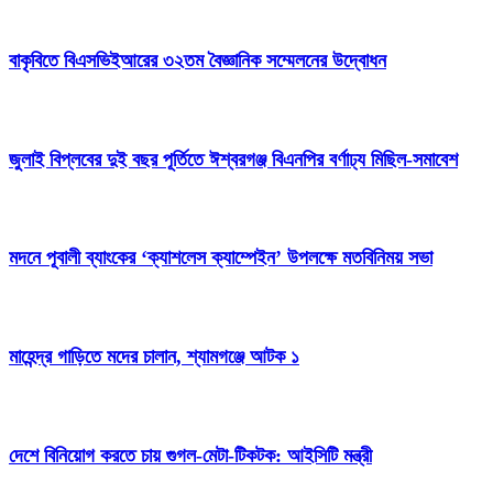
বাকৃবিতে বিএসভিইআরের ৩২তম বৈজ্ঞানিক সম্মেলনের উদ্বোধন
জুলাই বিপ্লবের দুই বছর পূর্তিতে ঈশ্বরগঞ্জ বিএনপির বর্ণাঢ্য মিছিল-সমাবেশ
মদনে পূবালী ব্যাংকের ‘ক্যাশলেস ক্যাম্পেইন’ উপলক্ষে মতবিনিময় সভা
মাহেন্দ্র গাড়িতে মদের চালান, শ্যামগঞ্জে আটক ১
দেশে বিনিয়োগ করতে চায় গুগল-মেটা-টিকটক: আইসিটি মন্ত্রী