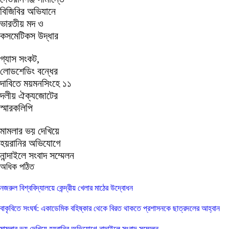
বিজিবির অভিযানে
ভারতীয় মদ ও
কসমেটিকস উদ্ধার
গ্যাস সংকট,
লোডশেডিং বন্ধের
দাবিতে ময়মনসিংহে ১১
দলীয় ঐক্যজোটের
স্মারকলিপি
মামলার ভয় দেখিয়ে
হয়রানির অভিযোগে
নান্দাইলে সংবাদ সম্মেলন
অধিক পঠিত
নজরুল বিশ্ববিদ্যালয়ে কেন্দ্রীয় খেলার মাঠের উদ্বোধন
বাকৃবিতে সংঘর্ষ: একাডেমিক বহিষ্কার থেকে বিরত থাকতে প্রশাসনকে ছাত্রদলের আহ্বান
মামলার ভয় দেখিয়ে হয়রানির অভিযোগে নান্দাইলে সংবাদ সম্মেলন