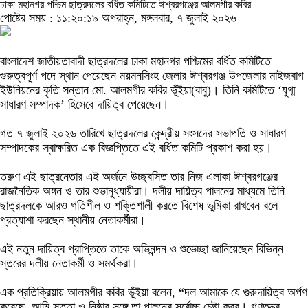
ঢাকা মহানগর পশ্চিম ছাত্রদলের বর্ধিত কমিটিতে ঈশ্বরগঞ্জের আলমগীর কবির
পোষ্টের সময় : ১১:২০:১৯ অপরাহ্ন, মঙ্গলবার, ৭ জুলাই ২০২৬
বাংলাদেশ জাতীয়তাবাদী ছাত্রদলের ঢাকা মহানগর পশ্চিমের বর্ধিত কমিটিতে
গুরুত্বপূর্ণ পদে স্থান পেয়েছেন ময়মনসিংহ জেলার ঈশ্বরগঞ্জ উপজেলার মাইজবাগ
ইউনিয়নের কৃতি সন্তান মো. আলমগীর কবির ভূঁইয়া(বাবু)। তিনি কমিটিতে ‘যুগ্ম
সাধারণ সম্পাদক’ হিসেবে দায়িত্ব পেয়েছেন।
গত ৭ জুলাই ২০২৬ তারিখে ছাত্রদলের কেন্দ্রীয় সংসদের সভাপতি ও সাধারণ
সম্পাদকের স্বাক্ষরিত এক বিজ্ঞপ্তিতে এই বর্ধিত কমিটি প্রকাশ করা হয়।
তরুণ এই ছাত্রনেতার এই অর্জনে উচ্ছ্বসিত তার নিজ এলাকা ঈশ্বরগঞ্জের
রাজনৈতিক অঙ্গন ও তার শুভানুধ্যায়ীরা। দলীয় দায়িত্ব পালনের মাধ্যমে তিনি
ছাত্রদলকে আরও গতিশীল ও শক্তিশালী করতে বিশেষ ভূমিকা রাখবেন বলে
প্রত্যাশা করছেন স্থানীয় নেতাকর্মীরা।
এই নতুন দায়িত্ব প্রাপ্তিতে তাকে অভিনন্দন ও শুভেচ্ছা জানিয়েছেন বিভিন্ন
স্তরের দলীয় নেতাকর্মী ও সমর্থকরা।
এক প্রতিক্রিয়ায় আলমগীর কবির ভূঁইয়া বলেন, “দল আমাকে যে গুরুদায়িত্ব অর্পণ
করেছে, আমি সততা ও নিষ্ঠার সঙ্গে তা পালনের সর্বোচ্চ চেষ্টা করব। গণতন্ত্র