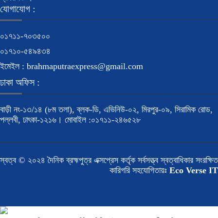
যোগাযোগ :
০১৭১১-৭০৩৫০০
০১৭১০-৫৪৯৪৩৪
ইমেইল : brahmaputraexpress@gmail.com
ঢাকা অফিস :
বাড়ী নং-১৩/১৪ (৮ম তলা), ব্লক-ডি, এভিনিউ-০২, মিরপুর-০৯, সিরামিক রোড,
পল্লবী, ঢাৎকা-১২১৬। মোবাইল :০১৭১১-২৪৬৫২৮
স্বত্ব © ২০২৪ দৈনিক ব্রহ্মপুত্র এক্সপ্রেস কর্তৃক সর্বসত্ত্ব স্বত্বাধিকার সংরক্ষিত
কারিগরি সহযোগিতায়ঃ
Eco Verse IT