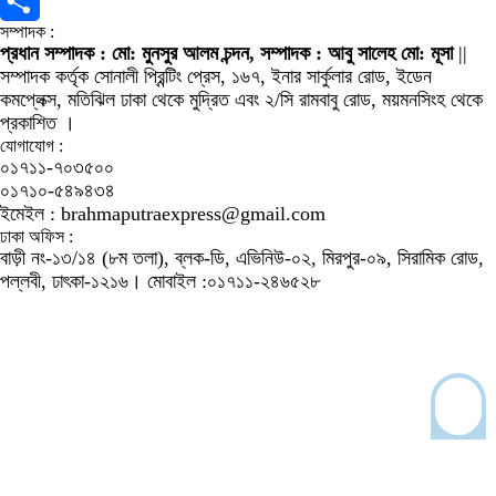
X
সম্পাদক :
Share
প্রধান সম্পাদক : মো: মুনসুর আলম চন্দন, সম্পাদক : আবু সালেহ মো: মূসা
||
সম্পাদক কর্তৃক সোনালী প্রিন্টিং প্রেস, ১৬৭, ইনার সার্কুলার রোড, ইডেন
কমপ্লেক্স, মতিঝিল ঢাকা থেকে মুদ্রিত এবং ২/সি রামবাবু রোড, ময়মনসিংহ থেকে
প্রকাশিত ।
যোগাযোগ :
০১৭১১-৭০৩৫০০
০১৭১০-৫৪৯৪৩৪
ইমেইল : brahmaputraexpress@gmail.com
ঢাকা অফিস :
বাড়ী নং-১৩/১৪ (৮ম তলা), ব্লক-ডি, এভিনিউ-০২, মিরপুর-০৯, সিরামিক রোড,
পল্লবী, ঢাৎকা-১২১৬। মোবাইল :০১৭১১-২৪৬৫২৮