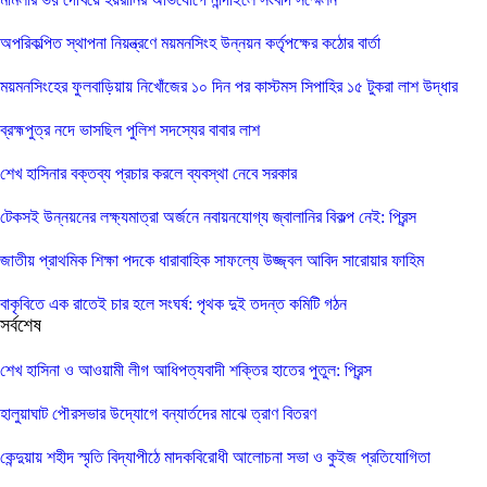
অপরিকল্পিত স্থাপনা নিয়ন্ত্রণে ময়মনসিংহ উন্নয়ন কর্তৃপক্ষের কঠোর বার্তা
ময়মনসিংহের ফুলবাড়িয়ায় নিখোঁজের ১০ দিন পর কাস্টমস সিপাহির ১৫ টুকরা লাশ উদ্ধার
ব্রহ্মপুত্র নদে ভাসছিল পুলিশ সদস্যের বাবার লাশ
শেখ হাসিনার বক্তব্য প্রচার করলে ব্যবস্থা নেবে সরকার
টেকসই উন্নয়নের লক্ষ্যমাত্রা অর্জনে নবায়নযোগ্য জ্বালানির বিকল্প নেই: প্রিন্স
জাতীয় প্রাথমিক শিক্ষা পদকে ধারাবাহিক সাফল্যে উজ্জ্বল আবিদ সারোয়ার ফাহিম
বাকৃবিতে এক রাতেই চার হলে সংঘর্ষ: পৃথক দুই তদন্ত কমিটি গঠন
সর্বশেষ
শেখ হাসিনা ও আওয়ামী লীগ আধিপত্যবাদী শক্তির হাতের পুতুল: প্রিন্স
হালুয়াঘাট পৌরসভার উদ্যোগে বন্যার্তদের মাঝে ত্রাণ বিতরণ
কেন্দুয়ায় শহীদ স্মৃতি বিদ্যাপীঠে মাদকবিরোধী আলোচনা সভা ও কুইজ প্রতিযোগিতা