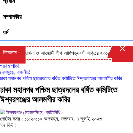
প্রবাস
সম্পাদকীয়
ধর্ম
×
শিরোনাম :
শেখ হাসিনা ও আওয়ামী লীগ আধিপত্যবাদী শক্তির হাতের পুতুল: প্রিন্স
হা
প্রথম পাতা
দেশজুড়ে
,
রাজনীতি
ঢাকা মহানগর পশ্চিম ছাত্রদলের বর্ধিত কমিটিতে ঈশ্বরগঞ্জের আলমগীর কবির
ঢাকা মহানগর পশ্চিম ছাত্রদলের বর্ধিত কমিটিতে
ঈশ্বরগঞ্জের আলমগীর কবির
ঈশ্বরগঞ্জ (ময়মনসিংহ) প্রতিনিধি
পোষ্টের সময় : ১১:২০:১৯ অপরাহ্ন, মঙ্গলবার, ৭ জুলাই ২০২৬
৭২ ভিউ :