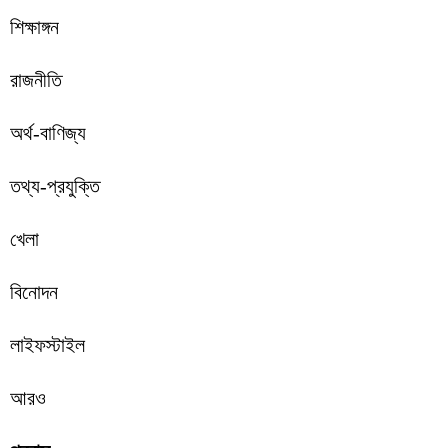
শিক্ষাঙ্গন
রাজনীতি
অর্থ-বাণিজ্য
তথ্য-প্রযুক্তি
খেলা
বিনোদন
লাইফস্টাইল
আরও