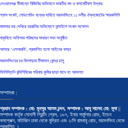
দেওয়ানগঞ্জ সীমান্তে বিজিবির অভিযানে ভারতীয় মদ ও কসমেটিকস উদ্ধার
গ্যাস সংকট, লোডশেডিং বন্ধের দাবিতে ময়মনসিংহে ১১ দলীয় ঐক্যজোটের স্মারকলিপি
মামলার ভয় দেখিয়ে হয়রানির অভিযোগে নান্দাইলে সংবাদ সম্মেলন
বাকৃবিতে অফিসার পরিষদের সাধারণ সভা অনুষ্ঠিত
আসছে ‘এসআরবি’, প্রকাশিত হলো আইনের খসড়া
ময়মনসিংহের চর বিনপাড়ায় টিকাদান কেন্দ্র চালু
ফিলিস্তিনি বন্দিশিবিরের পরিখায় কুমির ছাড়া যাবে না: আদালত
সম্পাদক :
প্রধান সম্পাদক : মো: মুনসুর আলম চন্দন, সম্পাদক : আবু সালেহ মো: মূসা
||
সম্পাদক কর্তৃক সোনালী প্রিন্টিং প্রেস, ১৬৭, ইনার সার্কুলার রোড, ইডেন
কমপ্লেক্স, মতিঝিল ঢাকা থেকে মুদ্রিত এবং ২/সি রামবাবু রোড, ময়মনসিংহ থেকে
প্রকাশিত ।