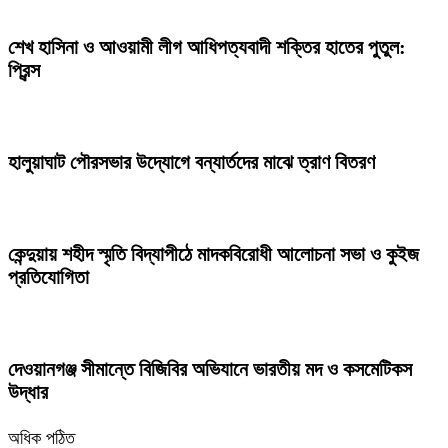
শেখ হাসিনা ও আওয়ামী লীগ আধিপত্যবাদী শক্তির হাতের পুতুল:
প্রিন্স
হালুয়াঘাট পৌরসভার উদ্যোগে বন্যার্তদের মাঝে ত্রাণ বিতরণ
কেন্দুয়ায় শহীদ স্মৃতি বিদ্যাপীঠে মাদকবিরোধী আলোচনা সভা ও কুইজ
প্রতিযোগিতা
দেওয়ানগঞ্জ সীমান্তে বিজিবির অভিযানে ভারতীয় মদ ও কসমেটিকস
উদ্ধার
অধিক পঠিত