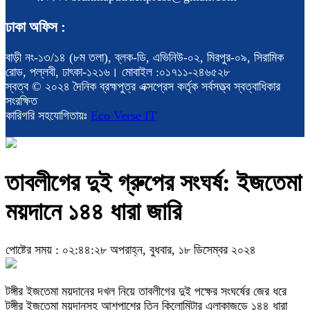
ঢাকা অফিস :
বাড়ী নং-১৩/১৪ (৮ম তলা), ব্লক-ডি, এভিনিউ-০২, মিরপুর-০৯, সিরামিক
রোড, পল্লবী, ঢাৎকা-১২১৬। মোবাইল :০১৭১১-২৪৬৫২৮
স্বত্ব © ২০২৪ দৈনিক ব্রহ্মপুত্র এক্সপ্রেস কর্তৃক সর্বসত্ত্ব স্বত্বাধিকার
সংরক্ষিত
কারিগরি সহযোগিতায়ঃ
Eco Verse IT
তাবলীগের দুই গ্রুপের সংঘর্ষ: ইজতেমা
ময়দানে ১৪৪ ধারা জারি
পোষ্টের সময় : ০২:৪৪:২৮ অপরাহ্ন, বুধবার, ১৮ ডিসেম্বর ২০২৪
টঙ্গীর ইজতেমা ময়দানের দখল নিয়ে তাবলীগের দুই পক্ষের সংঘর্ষের জের ধরে
টঙ্গীর ইজতেমা ময়দানসহ আশপাশের তিন কিলোমিটার এলাকাজুড়ে ১৪৪ ধারা