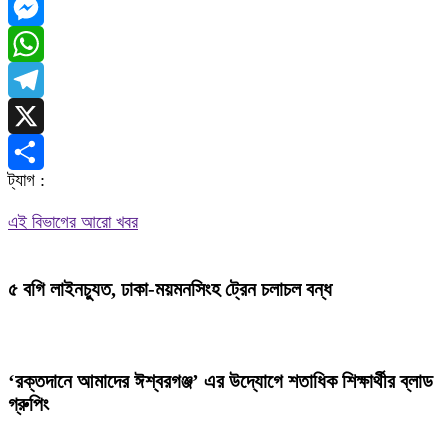
Facebook
Messenger
WhatsApp
Telegram
X
ট্যাগ :
Share
এই বিভাগের আরো খবর
৫ বগি লাইনচ্যুত, ঢাকা-ময়মনসিংহ ট্রেন চলাচল বন্ধ
‘রক্তদানে আমাদের ঈশ্বরগঞ্জ’ এর উদ্যোগে শতাধিক শিক্ষার্থীর ব্লাড
গ্রুপিং