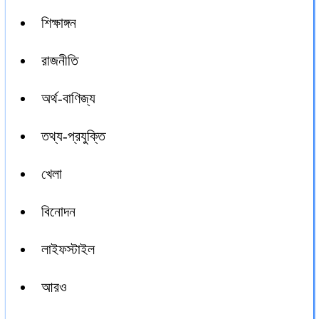
শিক্ষাঙ্গন
রাজনীতি
অর্থ-বাণিজ্য
তথ্য-প্রযুক্তি
খেলা
বিনোদন
লাইফস্টাইল
আরও