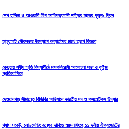
শেখ হাসিনা ও আওয়ামী লীগ আধিপত্যবাদী শক্তির হাতের পুতুল: প্রিন্স
হালুয়াঘাট পৌরসভার উদ্যোগে বন্যার্তদের মাঝে ত্রাণ বিতরণ
কেন্দুয়ায় শহীদ স্মৃতি বিদ্যাপীঠে মাদকবিরোধী আলোচনা সভা ও কুইজ
প্রতিযোগিতা
দেওয়ানগঞ্জ সীমান্তে বিজিবির অভিযানে ভারতীয় মদ ও কসমেটিকস উদ্ধার
গ্যাস সংকট, লোডশেডিং বন্ধের দাবিতে ময়মনসিংহে ১১ দলীয় ঐক্যজোটের