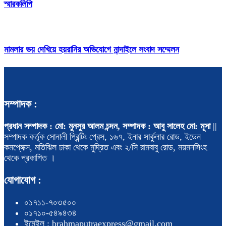
স্মারকলিপি
মামলার ভয় দেখিয়ে হয়রানির অভিযোগে নান্দাইলে সংবাদ সম্মেলন
সম্পাদক :
প্রধান সম্পাদক : মো: মুনসুর আলম চন্দন, সম্পাদক : আবু সালেহ মো: মূসা
||
সম্পাদক কর্তৃক সোনালী প্রিন্টিং প্রেস, ১৬৭, ইনার সার্কুলার রোড, ইডেন
কমপ্লেক্স, মতিঝিল ঢাকা থেকে মুদ্রিত এবং ২/সি রামবাবু রোড, ময়মনসিংহ
থেকে প্রকাশিত ।
যোগাযোগ :
০১৭১১-৭০৩৫০০
০১৭১০-৫৪৯৪৩৪
ইমেইল : brahmaputraexpress@gmail.com