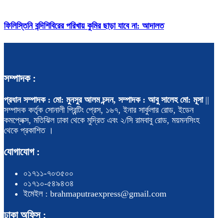
ফিলিস্তিনি বন্দিশিবিরের পরিখায় কুমির ছাড়া যাবে না: আদালত
সম্পাদক :
প্রধান সম্পাদক : মো: মুনসুর আলম চন্দন, সম্পাদক : আবু সালেহ মো: মূসা
||
সম্পাদক কর্তৃক সোনালী প্রিন্টিং প্রেস, ১৬৭, ইনার সার্কুলার রোড, ইডেন
কমপ্লেক্স, মতিঝিল ঢাকা থেকে মুদ্রিত এবং ২/সি রামবাবু রোড, ময়মনসিংহ
থেকে প্রকাশিত ।
যোগাযোগ :
০১৭১১-৭০৩৫০০
০১৭১০-৫৪৯৪৩৪
ইমেইল : brahmaputraexpress@gmail.com
ঢাকা অফিস :