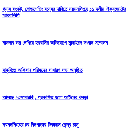
গ্যাস সংকট, লোডশেডিং বন্ধের দাবিতে ময়মনসিংহে ১১ দলীয় ঐক্যজোটের
স্মারকলিপি
মামলার ভয় দেখিয়ে হয়রানির অভিযোগে নান্দাইলে সংবাদ সম্মেলন
বাকৃবিতে অফিসার পরিষদের সাধারণ সভা অনুষ্ঠিত
আসছে ‘এসআরবি’, প্রকাশিত হলো আইনের খসড়া
ময়মনসিংহের চর বিনপাড়ায় টিকাদান কেন্দ্র চালু