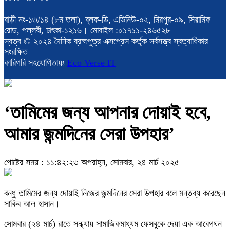
বাড়ী নং-১৩/১৪ (৮ম তলা), ব্লক-ডি, এভিনিউ-০২, মিরপুর-০৯, সিরামিক
রোড, পল্লবী, ঢাৎকা-১২১৬। মোবাইল :০১৭১১-২৪৬৫২৮
স্বত্ব © ২০২৪ দৈনিক ব্রহ্মপুত্র এক্সপ্রেস কর্তৃক সর্বসত্ত্ব স্বত্বাধিকার
সংরক্ষিত
কারিগরি সহযোগিতায়ঃ
Eco Verse IT
‘তামিমের জন্য আপনার দোয়াই হবে,
আমার জন্মদিনের সেরা উপহার’
পোষ্টের সময় : ১১:৪২:২৩ অপরাহ্ন, সোমবার, ২৪ মার্চ ২০২৫
বন্ধু তামিমের জন্য দোয়াই নিজের জন্মদিনের সেরা উপহার বলে মন্তব্য করেছেন
সাকিব আল হাসান।
সোমবার (২৪ মার্চ) রাতে সন্ধ্যায় সামাজিকমাধ্যম ফেসবুকে দেয়া এক আবেগঘন