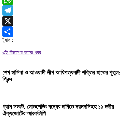
WhatsApp
Telegram
X
ট্যাগ :
Share
এই বিভাগের আরো খবর
শেখ হাসিনা ও আওয়ামী লীগ আধিপত্যবাদী শক্তির হাতের পুতুল:
প্রিন্স
গ্যাস সংকট, লোডশেডিং বন্ধের দাবিতে ময়মনসিংহে ১১ দলীয়
ঐক্যজোটের স্মারকলিপি