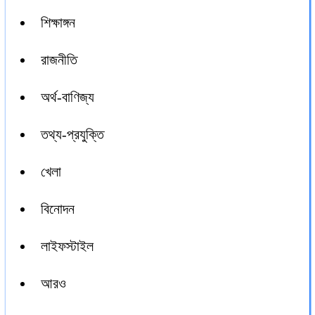
শিক্ষাঙ্গন
রাজনীতি
অর্থ-বাণিজ্য
তথ্য-প্রযুক্তি
খেলা
বিনোদন
লাইফস্টাইল
আরও