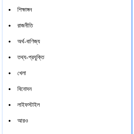
শিক্ষাঙ্গন
রাজনীতি
অর্থ-বাণিজ্য
তথ্য-প্রযুক্তি
খেলা
বিনোদন
লাইফস্টাইল
আরও