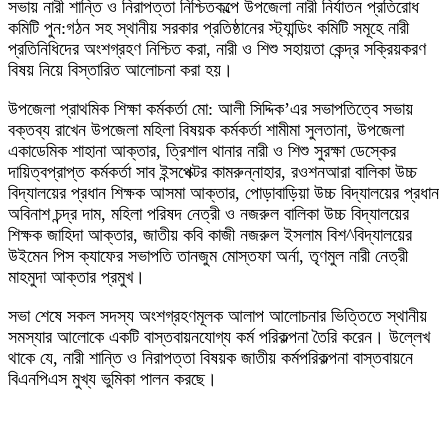
সভায় নারী শান্তি ও নিরাপত্তা নিশ্চিতকল্পে উপজেলা নারী নির্যাতন প্রতিরোধ
কমিটি পুন:গঠন সহ স্থানীয় সরকার প্রতিষ্ঠানের স্ট্যান্ডিং কমিটি সমূহে নারী
প্রতিনিধিদের অংশগ্রহণ নিশ্চিত করা, নারী ও শিশু সহায়তা কেন্দ্র সক্রিয়করণ
বিষয় নিয়ে বিস্তারিত আলোচনা করা হয়।
উপজেলা প্রাথমিক শিক্ষা কর্মকর্তা মো: আলী সিদ্দিক’এর সভাপতিত্বে সভায়
বক্তব্য রাখেন উপজেলা মহিলা বিষয়ক কর্মকর্তা শামীমা সুলতানা, উপজেলা
একাডেমিক শাহানা আক্তার, ত্রিশাল থানার নারী ও শিশু সুরক্ষা ডেস্কের
দায়িত্বপ্রাপ্ত কর্মকর্তা সাব ইন্সপেক্টর কামরুন্নাহার, রওশনআরা বালিকা উচ্চ
বিদ্যালয়ের প্রধান শিক্ষক আসমা আক্তার, পোড়াবাড়িয়া উচ্চ বিদ্যালয়ের প্রধান
অবিনাশ চন্দ্র দাম, মহিলা পরিষদ নেত্রী ও নজরুল বালিকা উচ্চ বিদ্যালয়ের
শিক্ষক জাহিদা আক্তার, জাতীয় কবি কাজী নজরুল ইসলাম বিশ^বিদ্যালয়ের
উইমেন পিস ক্যাফের সভাপতি তানজুম মোস্তফা অর্না, তৃণমুল নারী নেত্রী
মাহমুদা আক্তার প্রমুখ।
সভা শেষে সকল সদস্য অংশগ্রহণমূলক আলাপ আলোচনার ভিত্তিতে স্থানীয়
সমস্যার আলোকে একটি বাস্তবায়নযোগ্য কর্ম পরিকল্পনা তৈরি করেন। উল্লেখ
থাকে যে, নারী শান্তি ও নিরাপত্তা বিষয়ক জাতীয় কর্মপরিকল্পনা বাস্তবায়নে
বিএনপিএস মুখ্য ভুমিকা পালন করছে।