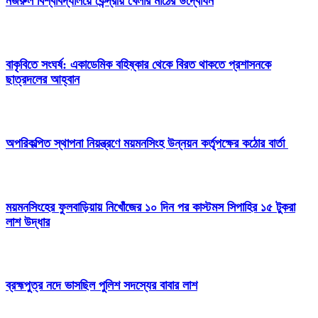
নজরুল বিশ্ববিদ্যালয়ে কেন্দ্রীয় খেলার মাঠের উদ্বোধন
বাকৃবিতে সংঘর্ষ: একাডেমিক বহিষ্কার থেকে বিরত থাকতে প্রশাসনকে
ছাত্রদলের আহ্বান
অপরিকল্পিত স্থাপনা নিয়ন্ত্রণে ময়মনসিংহ উন্নয়ন কর্তৃপক্ষের কঠোর বার্তা
ময়মনসিংহের ফুলবাড়িয়ায় নিখোঁজের ১০ দিন পর কাস্টমস সিপাহির ১৫ টুকরা
লাশ উদ্ধার
ব্রহ্মপুত্র নদে ভাসছিল পুলিশ সদস্যের বাবার লাশ