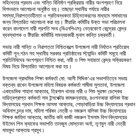
সহিংসতার প্রভাব এবং শান্তি বিনির্মাণ প্রক্রিয়ায় নারীর অংশগ্রহণ নিয়ে
বিশদভাবে আলোচনা অনুষ্ঠিত হয়। তাছাড়া স্থানীয় পর্যায়ে নারীর
সমস্যা,নিরাপত্তাহীনতা ও প্রতিবন্ধকতা চিহ্নিতকরনের মাধ্যমে সমাধানের
জন্য বিস্তারিত আলোচনা করা হয়। ষ্টিয়ারিং কমিটির উক্ত সভা পরিচালনা
করেন বাংলাদেশ নারী প্রগতি সংঘ (বিএনপিএস) নেত্রকোণা কেন্দ্রের কেন্দ্র
ব্যবস্থাপক ও ষ্টিয়ারিং কমিটিরি সমন্বয়কারী মৃনাল কান্তি চক্রবর্তী।
সভায় নারী শান্তি ও নিরাপত্তা নিশ্চিতকল্পে উপজেলা নারী নির্যাতন প্রতিরোধ
কমিটি পুন:গঠন সহ স্থানীয় সরকার প্রতিষ্ঠানের স্ট্যান্ডিং কমিটি সমূহে নারী
প্রতিনিধিদের অংশগ্রহণ নিশ্চিত করা, নারী ও শিশু সহায়তা কেন্দ্র সক্রিয়করণ
বিষয় নিয়ে বিস্তারিত আলোচনা করা হয়।
উপজেলা প্রাথমিক শিক্ষা কর্মকর্তা মো: আলী সিদ্দিক’এর সভাপতিত্বে সভায়
বক্তব্য রাখেন উপজেলা মহিলা বিষয়ক কর্মকর্তা শামীমা সুলতানা, উপজেলা
একাডেমিক শাহানা আক্তার, ত্রিশাল থানার নারী ও শিশু সুরক্ষা ডেস্কের
দায়িত্বপ্রাপ্ত কর্মকর্তা সাব ইন্সপেক্টর কামরুন্নাহার, রওশনআরা বালিকা উচ্চ
বিদ্যালয়ের প্রধান শিক্ষক আসমা আক্তার, পোড়াবাড়িয়া উচ্চ বিদ্যালয়ের প্রধান
অবিনাশ চন্দ্র দাম, মহিলা পরিষদ নেত্রী ও নজরুল বালিকা উচ্চ বিদ্যালয়ের
শিক্ষক জাহিদা আক্তার, জাতীয় কবি কাজী নজরুল ইসলাম বিশ^বিদ্যালয়ের
উইমেন পিস ক্যাফের সভাপতি তানজুম মোস্তফা অর্না, তৃণমুল নারী নেত্রী
মাহমুদা আক্তার প্রমুখ।