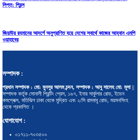
লিপ্ত: প্রিন্স
জিয়াউর রহমানের আদর্শে অনুপ্রাণিত হয়ে দেশের স্বার্থে কাজের আহ্বান এমপি
ওয়াহাবের
সম্পাদক :
প্রধান সম্পাদক : মো: মুনসুর আলম চন্দন, সম্পাদক : আবু সালেহ মো: মূসা
||
সম্পাদক কর্তৃক সোনালী প্রিন্টিং প্রেস, ১৬৭, ইনার সার্কুলার রোড, ইডেন
কমপ্লেক্স, মতিঝিল ঢাকা থেকে মুদ্রিত এবং ২/সি রামবাবু রোড, ময়মনসিংহ
থেকে প্রকাশিত ।
যোগাযোগ :
০১৭১১-৭০৩৫০০