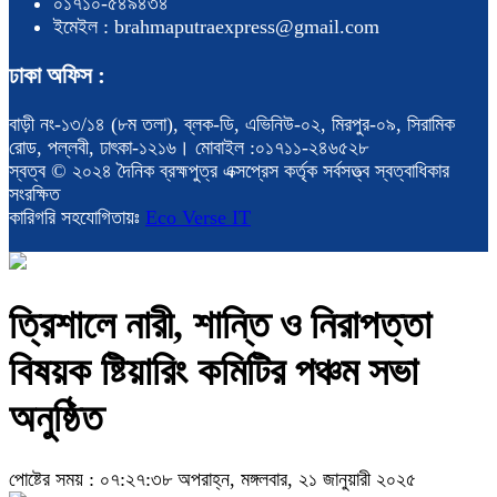
০১৭১০-৫৪৯৪৩৪
ইমেইল : brahmaputraexpress@gmail.com
ঢাকা অফিস :
বাড়ী নং-১৩/১৪ (৮ম তলা), ব্লক-ডি, এভিনিউ-০২, মিরপুর-০৯, সিরামিক
রোড, পল্লবী, ঢাৎকা-১২১৬। মোবাইল :০১৭১১-২৪৬৫২৮
স্বত্ব © ২০২৪ দৈনিক ব্রহ্মপুত্র এক্সপ্রেস কর্তৃক সর্বসত্ত্ব স্বত্বাধিকার
সংরক্ষিত
কারিগরি সহযোগিতায়ঃ
Eco Verse IT
ত্রিশালে নারী, শান্তি ও নিরাপত্তা
বিষয়ক ষ্টিয়ারিং কমিটির পঞ্চম সভা
অনুষ্ঠিত
পোষ্টের সময় : ০৭:২৭:৩৮ অপরাহ্ন, মঙ্গলবার, ২১ জানুয়ারী ২০২৫