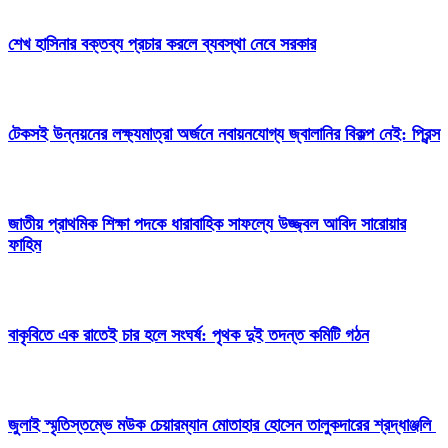
শেখ হাসিনার বক্তব্য প্রচার করলে ব্যবস্থা নেবে সরকার
টেকসই উন্নয়নের লক্ষ্যমাত্রা অর্জনে নবায়নযোগ্য জ্বালানির বিকল্প নেই: প্রিন্স
জাতীয় প্রাথমিক শিক্ষা পদকে ধারাবাহিক সাফল্যে উজ্জ্বল আবিদ সারোয়ার
ফাহিম
বাকৃবিতে এক রাতেই চার হলে সংঘর্ষ: পৃথক দুই তদন্ত কমিটি গঠন
জুলাই স্মৃতিস্তম্ভে মউক চেয়ারম্যান মোতাহার হোসেন তালুকদারের শ্রদ্ধাঞ্জলি