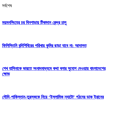
সর্বশেষ
ময়মনসিংহের চর বিনপাড়ায় টিকাদান কেন্দ্র চালু
ফিলিস্তিনি বন্দিশিবিরের পরিখায় কুমির ছাড়া যাবে না: আদালত
শেখ হাসিনাকে ভারতে সংবাদমাধ্যমে কথা বলার সুযোগ দেওয়ায় বাংলাদেশের
ক্ষোভ
সৌদি-পাকিস্তান-তুরস্ককে নিয়ে ‘ইসলামিক ন্যাটো’ গঠনের ডাক ইরানের