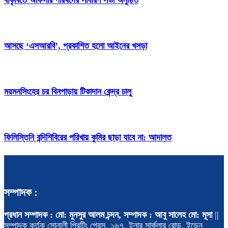
আসছে ‘এসআরবি’, প্রকাশিত হলো আইনের খসড়া
ময়মনসিংহের চর বিনপাড়ায় টিকাদান কেন্দ্র চালু
ফিলিস্তিনি বন্দিশিবিরের পরিখায় কুমির ছাড়া যাবে না: আদালত
সম্পাদক :
প্রধান সম্পাদক : মো: মুনসুর আলম চন্দন, সম্পাদক : আবু সালেহ মো: মূসা
||
সম্পাদক কর্তৃক সোনালী প্রিন্টিং প্রেস, ১৬৭, ইনার সার্কুলার রোড, ইডেন