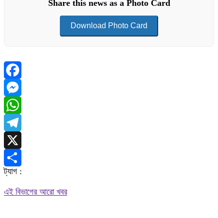
Share this news as a Photo Card
Download Photo Card
Facebook
Messenger
WhatsApp
Telegram
X
ট্যাগ :
Share
এই বিভাগের আরো খবর