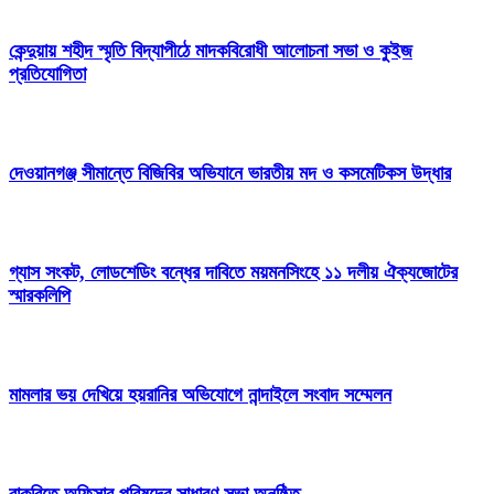
কেন্দুয়ায় শহীদ স্মৃতি বিদ্যাপীঠে মাদকবিরোধী আলোচনা সভা ও কুইজ
প্রতিযোগিতা
দেওয়ানগঞ্জ সীমান্তে বিজিবির অভিযানে ভারতীয় মদ ও কসমেটিকস উদ্ধার
গ্যাস সংকট, লোডশেডিং বন্ধের দাবিতে ময়মনসিংহে ১১ দলীয় ঐক্যজোটের
স্মারকলিপি
মামলার ভয় দেখিয়ে হয়রানির অভিযোগে নান্দাইলে সংবাদ সম্মেলন
বাকৃবিতে অফিসার পরিষদের সাধারণ সভা অনুষ্ঠিত