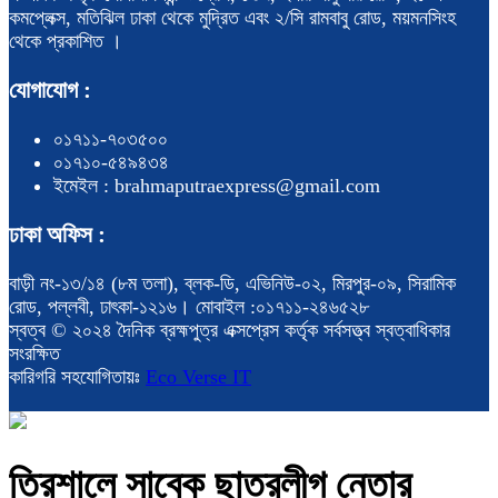
কমপ্লেক্স, মতিঝিল ঢাকা থেকে মুদ্রিত এবং ২/সি রামবাবু রোড, ময়মনসিংহ
থেকে প্রকাশিত ।
যোগাযোগ :
০১৭১১-৭০৩৫০০
০১৭১০-৫৪৯৪৩৪
ইমেইল : brahmaputraexpress@gmail.com
ঢাকা অফিস :
বাড়ী নং-১৩/১৪ (৮ম তলা), ব্লক-ডি, এভিনিউ-০২, মিরপুর-০৯, সিরামিক
রোড, পল্লবী, ঢাৎকা-১২১৬। মোবাইল :০১৭১১-২৪৬৫২৮
স্বত্ব © ২০২৪ দৈনিক ব্রহ্মপুত্র এক্সপ্রেস কর্তৃক সর্বসত্ত্ব স্বত্বাধিকার
সংরক্ষিত
কারিগরি সহযোগিতায়ঃ
Eco Verse IT
ত্রিশালে সাবেক ছাত্রলীগ নেতার