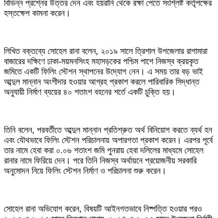
বিভিন্ন প্রশ্নের উত্তর দেন এবং হয়রানি থেকে রক্ষা পেতে সংশ্লিষ্ট কর্তৃপক্ষের
হস্তক্ষেপ কামনা করেন।
লিখিত বক্তব্যে সোহেল রানা বলেন, ২০১৯ সালে ত্রিশাল উপজেলার রাগামারা
বাজারের দক্ষিণে ঢাকা-ময়মনসিংহ মহাসড়কের পশ্চিম পাশে নিজস্ব ক্রয়কৃত
জমিতে একটি ফিলিং স্টেশন স্থাপনের উদ্যোগ নেন। এ সময় তার বড় ভাই
আব্দুল মান্নান অংশীদার হওয়ার আগ্রহ প্রকাশ করলে পারিবারিক সিদ্ধান্ত
অনুযায়ী নির্মাণ ব্যয়ের ৪০ শতাংশ বহনের শর্তে একটি চুক্তি হয়।
তিনি বলেন, পরবর্তীতে আব্দুল মান্নান প্রতিশ্রুত অর্থ বিনিয়োগ করতে ব্যর্থ হন
এবং যৌথভাবে ফিলিং স্টেশন পরিচালনায় অপারগতা প্রকাশ করেন। এরপর পূর্বে
তার নামে হেবা করা ০.০৬ শতাংশ জমি পুনরায় হেবা দলিলের মাধ্যমে সোহেল
রানার নামে ফিরিয়ে দেন। পরে তিনি নিজস্ব অর্থায়নে প্রয়োজনীয় সরকারি
অনুমোদন নিয়ে ফিলিং স্টেশন নির্মাণ ও পরিচালনা শুরু করেন।
সোহেল রানা অভিযোগ করেন, বিষয়টি আইনগতভাবে নিষ্পত্তি হওয়ার পরও