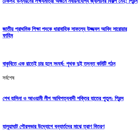
টেকসই উন্নয়নের লক্ষ্যমাত্রা অর্জনে নবায়নযোগ্য জ্বালানির বিকল্প নেই: প্রিন্স
জাতীয় প্রাথমিক শিক্ষা পদকে ধারাবাহিক সাফল্যে উজ্জ্বল আবিদ সারোয়ার
ফাহিম
বাকৃবিতে এক রাতেই চার হলে সংঘর্ষ: পৃথক দুই তদন্ত কমিটি গঠন
সর্বশেষ
শেখ হাসিনা ও আওয়ামী লীগ আধিপত্যবাদী শক্তির হাতের পুতুল: প্রিন্স
হালুয়াঘাট পৌরসভার উদ্যোগে বন্যার্তদের মাঝে ত্রাণ বিতরণ