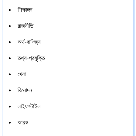
শিক্ষাঙ্গন
রাজনীতি
অর্থ-বাণিজ্য
তথ্য-প্রযুক্তি
খেলা
বিনোদন
লাইফস্টাইল
আরও