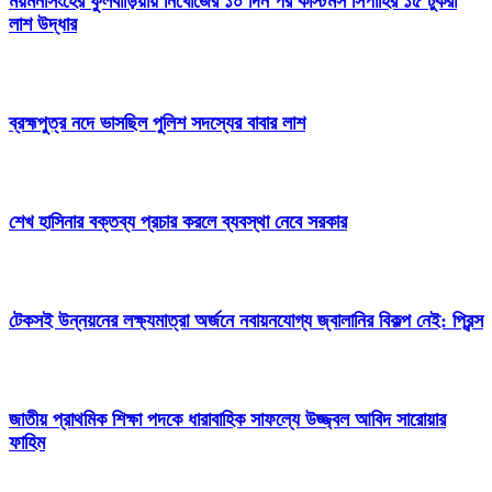
ময়মনসিংহের ফুলবাড়িয়ায় নিখোঁজের ১০ দিন পর কাস্টমস সিপাহির ১৫ টুকরা
লাশ উদ্ধার
ব্রহ্মপুত্র নদে ভাসছিল পুলিশ সদস্যের বাবার লাশ
শেখ হাসিনার বক্তব্য প্রচার করলে ব্যবস্থা নেবে সরকার
টেকসই উন্নয়নের লক্ষ্যমাত্রা অর্জনে নবায়নযোগ্য জ্বালানির বিকল্প নেই: প্রিন্স
জাতীয় প্রাথমিক শিক্ষা পদকে ধারাবাহিক সাফল্যে উজ্জ্বল আবিদ সারোয়ার
ফাহিম