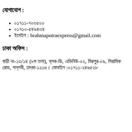
যোগাযোগ :
০১৭১১-৭০৩৫০০
০১৭১০-৫৪৯৪৩৪
ইমেইল : brahmaputraexpress@gmail.com
ঢাকা অফিস :
বাড়ী নং-১৩/১৪ (৮ম তলা), ব্লক-ডি, এভিনিউ-০২, মিরপুর-০৯, সিরামিক
রোড, পল্লবী, ঢাৎকা-১২১৬। মোবাইল :০১৭১১-২৪৬৫২৮