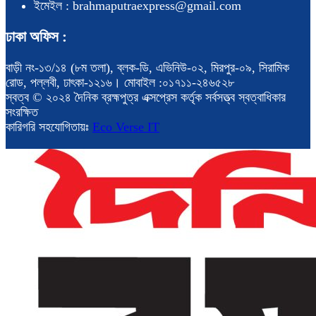
ইমেইল : brahmaputraexpress@gmail.com
ঢাকা অফিস :
বাড়ী নং-১৩/১৪ (৮ম তলা), ব্লক-ডি, এভিনিউ-০২, মিরপুর-০৯, সিরামিক
রোড, পল্লবী, ঢাৎকা-১২১৬। মোবাইল :০১৭১১-২৪৬৫২৮
স্বত্ব © ২০২৪ দৈনিক ব্রহ্মপুত্র এক্সপ্রেস কর্তৃক সর্বসত্ত্ব স্বত্বাধিকার
সংরক্ষিত
কারিগরি সহযোগিতায়ঃ
Eco Verse IT