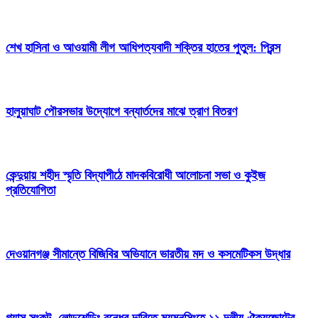
শেখ হাসিনা ও আওয়ামী লীগ আধিপত্যবাদী শক্তির হাতের পুতুল: প্রিন্স
হালুয়াঘাট পৌরসভার উদ্যোগে বন্যার্তদের মাঝে ত্রাণ বিতরণ
কেন্দুয়ায় শহীদ স্মৃতি বিদ্যাপীঠে মাদকবিরোধী আলোচনা সভা ও কুইজ
প্রতিযোগিতা
দেওয়ানগঞ্জ সীমান্তে বিজিবির অভিযানে ভারতীয় মদ ও কসমেটিকস উদ্ধার
গ্যাস সংকট, লোডশেডিং বন্ধের দাবিতে ময়মনসিংহে ১১ দলীয় ঐক্যজোটের