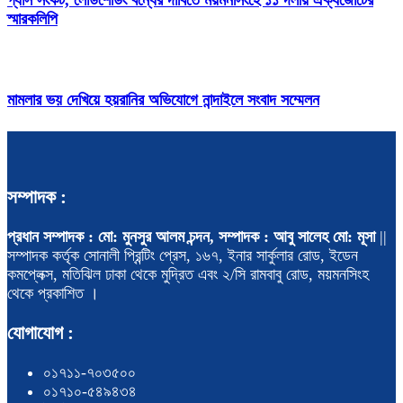
স্মারকলিপি
মামলার ভয় দেখিয়ে হয়রানির অভিযোগে নান্দাইলে সংবাদ সম্মেলন
সম্পাদক :
প্রধান সম্পাদক : মো: মুনসুর আলম চন্দন, সম্পাদক : আবু সালেহ মো: মূসা
||
সম্পাদক কর্তৃক সোনালী প্রিন্টিং প্রেস, ১৬৭, ইনার সার্কুলার রোড, ইডেন
কমপ্লেক্স, মতিঝিল ঢাকা থেকে মুদ্রিত এবং ২/সি রামবাবু রোড, ময়মনসিংহ
থেকে প্রকাশিত ।
যোগাযোগ :
০১৭১১-৭০৩৫০০
০১৭১০-৫৪৯৪৩৪