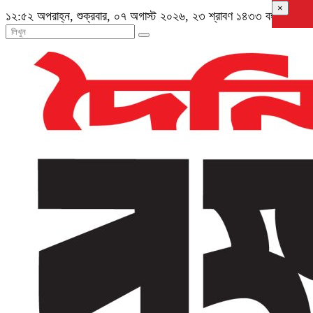
×
১২:৫২ অপরাহ্ন, শুক্রবার, ০৭ অগাস্ট ২০২৬, ২৩ শ্রাবণ ১৪৩৩ বঙ্গাব্দ