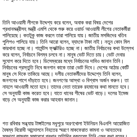
তিনি আওয়ামী লীগকে উদ্দেশ্য করে বলেন, অবাক করা বিষয় দেশের
প্রধানমন্ত্রীসহ মন্ত্রী এমপি থেকে শুরু করে ওয়ার্ড আওয়ামী লীগের নেতাকর্মীরা
পালিয়েছে। কতটুকু কাজ করলে তারা পালিয়ে যায়। জাতীয় মসজিদের খতিব
পুলিশও পালিয়ে যায়। তিনি আরো বলেন, ব্যাংকে টাকা নাই। নতুন কোন মিল
কারখানা হচ্ছে না। গার্মেন্টস ফ্যাক্টরিও হচ্ছে না। জাতীয় নির্বাচনের কথা উল্লেখ
করে বলেন, নির্বাচনে বিলম্ব চলবে না। মানুষ ভোট দিতে চায়। ভোট দেবার
সুযোগ করে দিতে হবে। ডিসেম্বরের মধ্যে নির্বাচনের দাবিও জানান তিনি।
নির্বাচনের প্রস্তুতি নিবে জনগান কাকে তারা ভোট দিবে। দেশের আঠার কোটি
মানুষ সে দিকে তাকিয়ে আছে। দলীয় নেতাকর্মীদের উদ্দেশ্যে তিনি বলেন,
জনগনের পাশে দাঁড়াতে হবে। জনগণের আস্থা ও বিশ্বাস অর্জন করুন। তা
নাহলে আওয়ামী মতো হবে। তাদের নেতা তারেক রহমানের কথা মানতে হবে।
সে অনুযায়ী কাজ করেত হবে। যাতে ধানের শীষের ভোট বাড়ে। দলের ইমেজ
বাড়ে সে অনুযায়ী কাজ করার আহবান জানান।
গত রবিবার সন্ধ্যায় টাঙ্গাইলের মধুপুরে অরণখোলা ইউনিয়ন বিএনপি আয়োজিত
বৈষম্য বিরোধী আন্দোলনে নিহতের স্মরণে মাকফেরাত কামনা ও আহতদের
সুস্থতা কামনায় সমাবেশে প্রধান অতিথির বক্তব্যে তিনি এসব কথা বলেন।