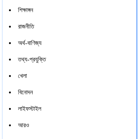
শিক্ষাঙ্গন
রাজনীতি
অর্থ-বাণিজ্য
তথ্য-প্রযুক্তি
খেলা
বিনোদন
লাইফস্টাইল
আরও