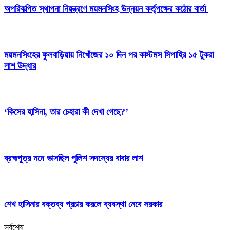
অপরিকল্পিত স্থাপনা নিয়ন্ত্রণে ময়মনসিংহ উন্নয়ন কর্তৃপক্ষের কঠোর বার্তা
ময়মনসিংহের ফুলবাড়িয়ায় নিখোঁজের ১০ দিন পর কাস্টমস সিপাহির ১৫ টুকরা
লাশ উদ্ধার
‘কিসের হাসিনা, তার চেহারা কী দেখা গেছে?’
ব্রহ্মপুত্র নদে ভাসছিল পুলিশ সদস্যের বাবার লাশ
শেখ হাসিনার বক্তব্য প্রচার করলে ব্যবস্থা নেবে সরকার
সর্বশেষ