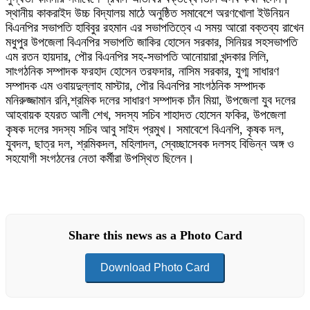
স্থানীয় কাকরাইদ উচ্চ বিদ্যালয় মাঠে অনুষ্ঠিত সমাবেশে অরণখোলা ইউনিয়ন
বিএনপির সভাপতি হাবিবুর রহমান এর সভাপতিত্বে এ সময় আরো বক্তব্য রাখেন
মধুপুর উপজেলা বিএনপির সভাপতি জাকির হোসেন সরকার, সিনিয়র সহসভাপতি
এম রতন হায়দার, পৌর বিএনপির সহ-সভাপতি আনোয়ারা খন্দকার লিলি,
সাংগঠনিক সম্পাদক ফরহাদ হোসেন তরফদার, নাসিম সরকার, যুগ্ম সাধারণ
সম্পাদক এম ওবায়দুল্লাহ মাস্টার, পৌর বিএনপির সাংগঠনিক সম্পাদক
মনিরুজ্জামান রনি,শ্রমিক দলের সাধারণ সম্পাদক চাঁন মিয়া, উপজেলা যুব দলের
আহবায়ক হযরত আলী শেখ, সদস্য সচিব শাহাদত হোসেন ফকির, উপজেলা
কৃষক দলের সদস্য সচিব আবু সাইদ প্রমুখ। সমাবেশে বিএনপি, কৃষক দল,
যুবদল, ছাত্র দল, শ্রমিকদল, মহিলাদল, স্বেচ্ছাসেবক দলসহ বিভিন্ন অঙ্গ ও
সহযোগী সংগঠনের নেতা কর্মীরা উপস্থিত ছিলেন।
Share this news as a Photo Card
Download Photo Card