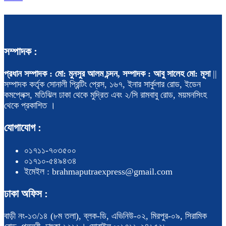
সম্পাদক :
প্রধান সম্পাদক : মো: মুনসুর আলম চন্দন, সম্পাদক : আবু সালেহ মো: মূসা
||
সম্পাদক কর্তৃক সোনালী প্রিন্টিং প্রেস, ১৬৭, ইনার সার্কুলার রোড, ইডেন
কমপ্লেক্স, মতিঝিল ঢাকা থেকে মুদ্রিত এবং ২/সি রামবাবু রোড, ময়মনসিংহ
থেকে প্রকাশিত ।
যোগাযোগ :
০১৭১১-৭০৩৫০০
০১৭১০-৫৪৯৪৩৪
ইমেইল : brahmaputraexpress@gmail.com
ঢাকা অফিস :
বাড়ী নং-১৩/১৪ (৮ম তলা), ব্লক-ডি, এভিনিউ-০২, মিরপুর-০৯, সিরামিক