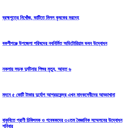
ব্রহ্মপুত্রে নিখোঁজ, ভাটিতে মিলল কৃষকের মরদেহ
বকশীগঞ্জে উপজেলা পরিষদের নবনির্মিত অডিটোরিয়াম ভবন উদ্বোধন
নকলায় সড়ক দুর্ঘটনায় শিশুর মৃত্যু, আহত ৬
মদনে ৫ কোটি টাকার দুর্যোগ আশ্রয়কেন্দ্র এখন মাদকসেবীদের আড্ডাখানা
বাকৃবিতে প্রাণী চিকিৎসক ও গবেষকদের ৩২তম বৈজ্ঞানিক সম্মেলনের উদ্বোধন
শনিবার