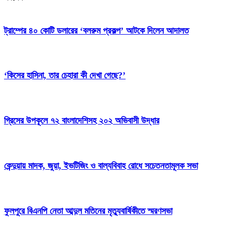
ট্রাম্পের ৪০ কোটি ডলারের ‘বলরুম প্রকল্প’ আটকে দিলেন আদালত
‘কিসের হাসিনা, তার চেহারা কী দেখা গেছে?’
গ্রিসের উপকূলে ৭২ বাংলাদেশিসহ ২০২ অভিবাসী উদ্ধার
কেন্দুয়ায় মাদক, জুয়া, ইভটিজিং ও বাল্যবিবাহ রোধে সচেতনতামূলক সভা
ফুলপুরে বিএনপি নেতা আব্দুল মতিনের মৃত্যুবার্ষিকীতে স্মরণসভা