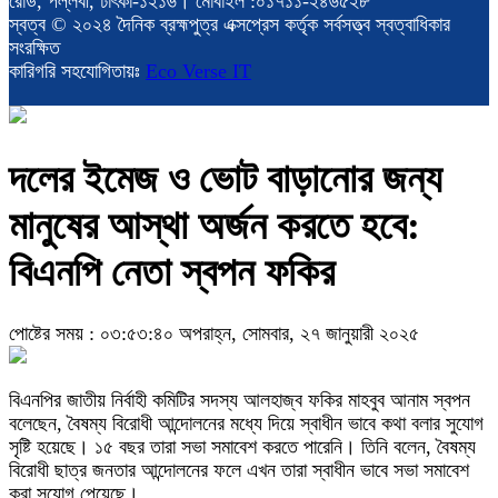
রোড, পল্লবী, ঢাৎকা-১২১৬। মোবাইল :০১৭১১-২৪৬৫২৮
স্বত্ব © ২০২৪ দৈনিক ব্রহ্মপুত্র এক্সপ্রেস কর্তৃক সর্বসত্ত্ব স্বত্বাধিকার
সংরক্ষিত
কারিগরি সহযোগিতায়ঃ
Eco Verse IT
দলের ইমেজ ও ভোট বাড়ানোর জন্য
মানুষের আস্থা অর্জন করতে হবে:
বিএনপি নেতা স্বপন ফকির
পোষ্টের সময় : ০৩:৫৩:৪০ অপরাহ্ন, সোমবার, ২৭ জানুয়ারী ২০২৫
বিএনপির জাতীয় নির্বাহী কমিটির সদস্য আলহাজ্ব ফকির মাহবুব আনাম স্বপন
বলেছেন, বৈষম্য বিরোধী আন্দোলনের মধ্যে দিয়ে স্বাধীন ভাবে কথা বলার সুযোগ
সৃষ্টি হয়েছে। ১৫ বছর তারা সভা সমাবেশ করতে পারেনি। তিনি বলেন, বৈষম্য
বিরোধী ছাত্র জনতার আন্দোলনের ফলে এখন তারা স্বাধীন ভাবে সভা সমাবেশ
করা সুযোগ পেয়েছে।