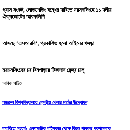
গ্যাস সংকট, লোডশেডিং বন্ধের দাবিতে ময়মনসিংহে ১১ দলীয়
ঐক্যজোটের স্মারকলিপি
আসছে ‘এসআরবি’, প্রকাশিত হলো আইনের খসড়া
ময়মনসিংহের চর বিনপাড়ায় টিকাদান কেন্দ্র চালু
অধিক পঠিত
নজরুল বিশ্ববিদ্যালয়ে কেন্দ্রীয় খেলার মাঠের উদ্বোধন
বাকৃবিতে সংঘর্ষ: একাডেমিক বহিষ্কার থেকে বিরত থাকতে প্রশাসনকে