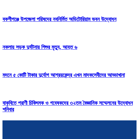
বকশীগঞ্জে উপজেলা পরিষদের নবনির্মিত অডিটোরিয়াম ভবন উদ্বোধন
নকলায় সড়ক দুর্ঘটনায় শিশুর মৃত্যু, আহত ৬
মদনে ৫ কোটি টাকার দুর্যোগ আশ্রয়কেন্দ্র এখন মাদকসেবীদের আড্ডাখানা
বাকৃবিতে প্রাণী চিকিৎসক ও গবেষকদের ৩২তম বৈজ্ঞানিক সম্মেলনের উদ্বোধন
শনিবার