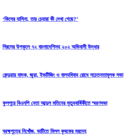
‘কিসের হাসিনা, তার চেহারা কী দেখা গেছে?’
গ্রিসের উপকূলে ৭২ বাংলাদেশিসহ ২০২ অভিবাসী উদ্ধার
কেন্দুয়ায় মাদক, জুয়া, ইভটিজিং ও বাল্যবিবাহ রোধে সচেতনতামূলক সভা
ফুলপুরে বিএনপি নেতা আব্দুল মতিনের মৃত্যুবার্ষিকীতে স্মরণসভা
ব্রহ্মপুত্রে নিখোঁজ, ভাটিতে মিলল কৃষকের মরদেহ