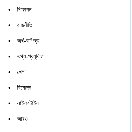
শিক্ষাঙ্গন
রাজনীতি
অর্থ-বাণিজ্য
তথ্য-প্রযুক্তি
খেলা
বিনোদন
লাইফস্টাইল
আরও