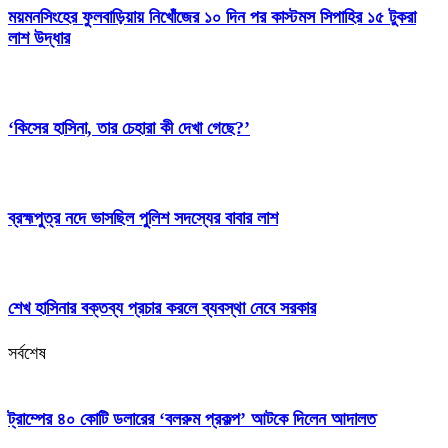
ময়মনসিংহের ফুলবাড়িয়ায় নিখোঁজের ১০ দিন পর কাস্টমস সিপাহির ১৫ টুকরা
লাশ উদ্ধার
‘কিসের হাসিনা, তার চেহারা কী দেখা গেছে?’
ব্রহ্মপুত্র নদে ভাসছিল পুলিশ সদস্যের বাবার লাশ
শেখ হাসিনার বক্তব্য প্রচার করলে ব্যবস্থা নেবে সরকার
সর্বশেষ
ট্রাম্পের ৪০ কোটি ডলারের ‘বলরুম প্রকল্প’ আটকে দিলেন আদালত