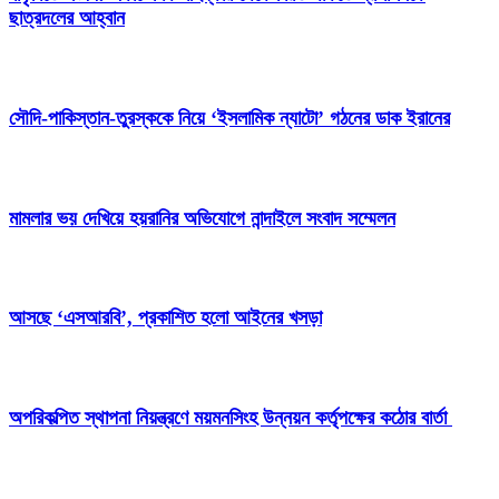
ছাত্রদলের আহ্বান
সৌদি-পাকিস্তান-তুরস্ককে নিয়ে ‘ইসলামিক ন্যাটো’ গঠনের ডাক ইরানের
মামলার ভয় দেখিয়ে হয়রানির অভিযোগে নান্দাইলে সংবাদ সম্মেলন
আসছে ‘এসআরবি’, প্রকাশিত হলো আইনের খসড়া
অপরিকল্পিত স্থাপনা নিয়ন্ত্রণে ময়মনসিংহ উন্নয়ন কর্তৃপক্ষের কঠোর বার্তা