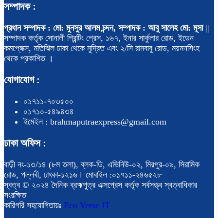
সম্পাদক :
প্রধান সম্পাদক : মো: মুনসুর আলম চন্দন, সম্পাদক : আবু সালেহ মো: মূসা
||
সম্পাদক কর্তৃক সোনালী প্রিন্টিং প্রেস, ১৬৭, ইনার সার্কুলার রোড, ইডেন
কমপ্লেক্স, মতিঝিল ঢাকা থেকে মুদ্রিত এবং ২/সি রামবাবু রোড, ময়মনসিংহ
থেকে প্রকাশিত ।
যোগাযোগ :
০১৭১১-৭০৩৫০০
০১৭১০-৫৪৯৪৩৪
ইমেইল : brahmaputraexpress@gmail.com
ঢাকা অফিস :
বাড়ী নং-১৩/১৪ (৮ম তলা), ব্লক-ডি, এভিনিউ-০২, মিরপুর-০৯, সিরামিক
রোড, পল্লবী, ঢাৎকা-১২১৬। মোবাইল :০১৭১১-২৪৬৫২৮
স্বত্ব © ২০২৪ দৈনিক ব্রহ্মপুত্র এক্সপ্রেস কর্তৃক সর্বসত্ত্ব স্বত্বাধিকার
সংরক্ষিত
কারিগরি সহযোগিতায়ঃ
Eco Verse IT