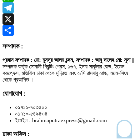
WhatsApp
Telegram
X
Share
সম্পাদক :
প্রধান সম্পাদক : মো: মুনসুর আলম চন্দন, সম্পাদক : আবু সালেহ মো: মূসা
||
সম্পাদক কর্তৃক সোনালী প্রিন্টিং প্রেস, ১৬৭, ইনার সার্কুলার রোড, ইডেন
কমপ্লেক্স, মতিঝিল ঢাকা থেকে মুদ্রিত এবং ২/সি রামবাবু রোড, ময়মনসিংহ
থেকে প্রকাশিত ।
যোগাযোগ :
০১৭১১-৭০৩৫০০
০১৭১০-৫৪৯৪৩৪
ইমেইল : brahmaputraexpress@gmail.com
ঢাকা অফিস :