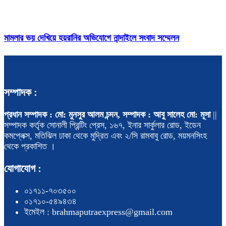
মামলার ভয় দেখিয়ে হয়রানির অভিযোগে নান্দাইলে সংবাদ সম্মেলন
সম্পাদক :
প্রধান সম্পাদক : মো: মুনসুর আলম চন্দন, সম্পাদক : আবু সালেহ মো: মূসা
||
সম্পাদক কর্তৃক সোনালী প্রিন্টিং প্রেস, ১৬৭, ইনার সার্কুলার রোড, ইডেন
কমপ্লেক্স, মতিঝিল ঢাকা থেকে মুদ্রিত এবং ২/সি রামবাবু রোড, ময়মনসিংহ
থেকে প্রকাশিত ।
যোগাযোগ :
০১৭১১-৭০৩৫০০
০১৭১০-৫৪৯৪৩৪
ইমেইল : brahmaputraexpress@gmail.com