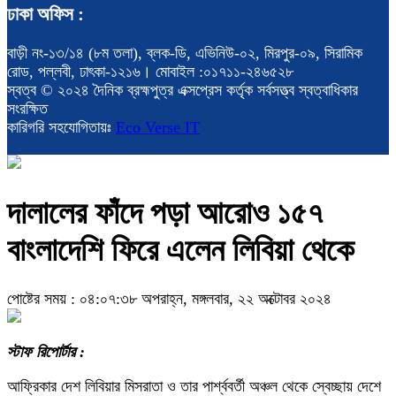
ঢাকা অফিস :
বাড়ী নং-১৩/১৪ (৮ম তলা), ব্লক-ডি, এভিনিউ-০২, মিরপুর-০৯, সিরামিক
রোড, পল্লবী, ঢাৎকা-১২১৬। মোবাইল :০১৭১১-২৪৬৫২৮
স্বত্ব © ২০২৪ দৈনিক ব্রহ্মপুত্র এক্সপ্রেস কর্তৃক সর্বসত্ত্ব স্বত্বাধিকার
সংরক্ষিত
কারিগরি সহযোগিতায়ঃ
Eco Verse IT
দালালের ফাঁদে পড়া আরোও ১৫৭
বাংলাদেশি ফিরে এলেন লিবিয়া থেকে
পোষ্টের সময় : ০৪:০৭:৩৮ অপরাহ্ন, মঙ্গলবার, ২২ অক্টোবর ২০২৪
স্টাফ রিপোর্টার :
আফ্রিকার দেশ লিবিয়ার মিসরাতা ও তার পার্শ্ববর্তী অঞ্চল থেকে স্বেচ্ছায় দেশে