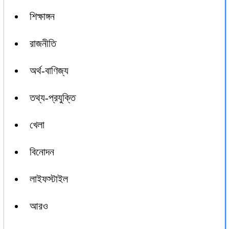
শিক্ষাঙ্গন
রাজনীতি
অর্থ-বাণিজ্য
তথ্য-প্রযুক্তি
খেলা
বিনোদন
লাইফস্টাইল
আরও