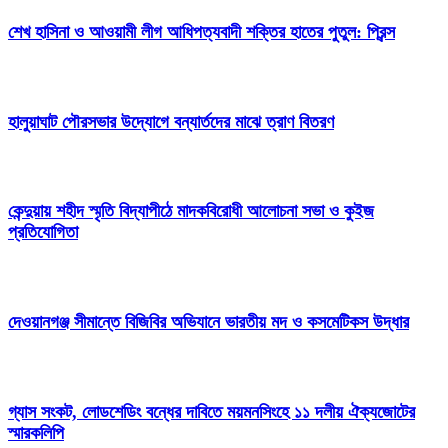
শেখ হাসিনা ও আওয়ামী লীগ আধিপত্যবাদী শক্তির হাতের পুতুল: প্রিন্স
হালুয়াঘাট পৌরসভার উদ্যোগে বন্যার্তদের মাঝে ত্রাণ বিতরণ
কেন্দুয়ায় শহীদ স্মৃতি বিদ্যাপীঠে মাদকবিরোধী আলোচনা সভা ও কুইজ
প্রতিযোগিতা
দেওয়ানগঞ্জ সীমান্তে বিজিবির অভিযানে ভারতীয় মদ ও কসমেটিকস উদ্ধার
গ্যাস সংকট, লোডশেডিং বন্ধের দাবিতে ময়মনসিংহে ১১ দলীয় ঐক্যজোটের
স্মারকলিপি