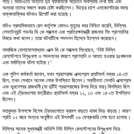
পড়ে। ভিডিওতে অন্তত দুই ব্যক্তিকে অচেতন অবস্থায় দেখা যায় এবং
অন্যরা তাদের সজাগ করার চেষ্টা করছিলেন। ভিড়ের চাপে এসকেলেটরের কাছে
ধাক্কাধাক্কির ঘটনাও রিপোর্ট করা হয়েছে।
যদিও প্রাথমিকভাবে রেল কর্তৃপক্ষ কোনও মৃত্যুর খবর নিশ্চিত করেনি, দিল্লির
লেফটেন্যান্ট গভর্নর ভি কে সাক্সেনা এবং প্রতিরক্ষামন্ত্রী রাজনাথ সিং প্রাণহানির
বিষয়ে কথা বলেন। তারা ঘটনাটিকে পদদলন হিসেবে উল্লেখ করেছেন।
সামাজিক যোগাযোগমাধ্যম এক্সে ভি কে সাক্সেনা লিখেছেন, ‘নিউ দিল্লি
রেলস্টেশনে বিশৃঙ্খলা ও পদদলনের কারণে প্রাণহানি ও আহত হওয়ার দুঃখজনক
এবং মর্মান্তিক ঘটনা ঘটেছে।’
এক পুলিশ কর্মকর্তা জানান, যখন প্রয়াগরাজ এক্সপ্রেস প্ল্যাটফর্ম নম্বর ১৪-তে
ছিল, তখন সেখানে অনেক লোক উপস্থিত ছিলেন। স্বাধীনতা সেনানি এক্সপ্রেস
এবং ভুবনেশ্বর রাজধানী (যা দুটিই প্রয়াগরাজের উপর দিয়ে যায়) বিলম্বিত ছিল
এবং এই ট্রেনগুলোর যাত্রীরাও প্ল্যাটফর্ম নম্বর ১২, ১৩ এবং ১৪-তে উপস্থিত
ছিলেন।
মহাকুম্ভ উপলক্ষে বিশেষ ট্রেনগুলোতে ক্রমশ বাড়তে থাকা ভিড় বাড়ছে। কারণ
প্রতি ১২ বছর অন্তর অনুষ্ঠিত এই উৎসবটি ২৬ ফেব্রুয়ারি শেষ হতে চলেছে।
দিল্লির সাবেক মুখ্যমন্ত্রী অতিশি নিউ দিল্লি রেলস্টেশনের বিশৃঙ্খলা নিয়ে