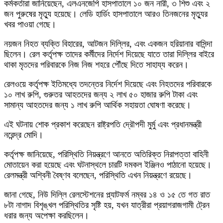
কর্মকর্তারা জানিয়েছেন, এলএনজেপি হাসপাতালে ১০ জন নারী, ৩ শিশু এবং ২
জন পুরুষের মৃত্যু হয়েছে। লেডি হার্ডিং হাসপাতালে আরও তিনজনের মৃত্যুর
খবর পাওয়া গেছে।
নয়জন নিহত ব্যক্তি বিহারের, আটজন দিল্লির, এবং একজন হরিয়ানার বাসিন্দা
ছিলেন। রেল কর্তৃপক্ষ তাদের কর্মীদের নির্দেশ দিয়েছে যাতে তারা দিল্লির বাইরে
থাকা মৃতদের পরিবারকে নিজ নিজ শহরে পৌঁছে দিতে সাহায্য করেন।
রেলওয়ে কর্তৃপক্ষ ইতিমধ্যে তদন্তের নির্দেশ দিয়েছে এবং নিহতদের পরিবারকে
১০ লাখ রুপি, গুরুতর আহতদের জন্য ২ লাখ ৫০ হাজার রুপি টাকা এবং
সামান্য আহতদের জন্য ১ লাখ রুপি আর্থিক সহায়তা ঘোষণা করেছে।
এই ঘটনায় শোক প্রকাশ করেছেন রাষ্ট্রপতি দ্রৌপদী মুর্মু এবং প্রধানমন্ত্রী
নরেন্দ্র মোদি।
কর্তৃপক্ষ জানিয়েছে, পরিস্থিতি নিয়ন্ত্রণে আনতে অতিরিক্ত নিরাপত্তা বাহিনী
মোতায়েন করা হয়েছে এবং ঘটনাস্থলে চারটি দমকল ইঞ্জিনও পাঠানো হয়েছে।
রেলমন্ত্রী অশ্বিনী বৈষ্ণব বলেছেন, পরিস্থিতি এখন নিয়ন্ত্রণে রয়েছে।
জানা গেছে, নিউ দিল্লি রেলস্টেশনের প্ল্যাটফর্ম নম্বর ১৪ ও ১৫ তে গত রাত
৮টা নাগাদ বিশৃঙ্খল পরিস্থিতির সৃষ্টি হয়, যখন যাত্রীরা প্রয়াগরাজগামী ট্রেন
ধরার জন্য অপেক্ষা করছিলেন।