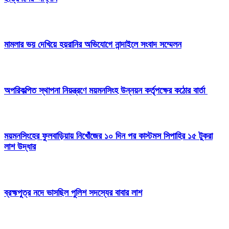
মামলার ভয় দেখিয়ে হয়রানির অভিযোগে নান্দাইলে সংবাদ সম্মেলন
অপরিকল্পিত স্থাপনা নিয়ন্ত্রণে ময়মনসিংহ উন্নয়ন কর্তৃপক্ষের কঠোর বার্তা
ময়মনসিংহের ফুলবাড়িয়ায় নিখোঁজের ১০ দিন পর কাস্টমস সিপাহির ১৫ টুকরা
লাশ উদ্ধার
ব্রহ্মপুত্র নদে ভাসছিল পুলিশ সদস্যের বাবার লাশ