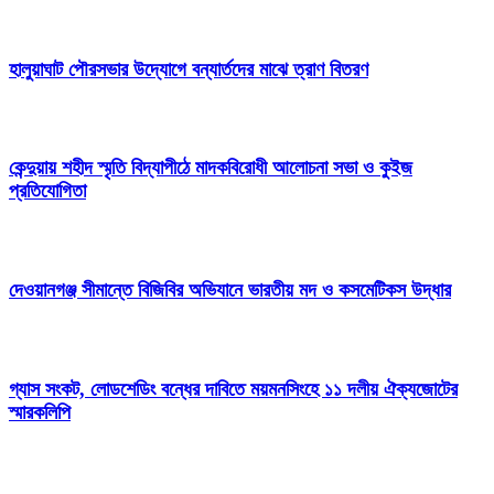
হালুয়াঘাট পৌরসভার উদ্যোগে বন্যার্তদের মাঝে ত্রাণ বিতরণ
কেন্দুয়ায় শহীদ স্মৃতি বিদ্যাপীঠে মাদকবিরোধী আলোচনা সভা ও কুইজ
প্রতিযোগিতা
দেওয়ানগঞ্জ সীমান্তে বিজিবির অভিযানে ভারতীয় মদ ও কসমেটিকস উদ্ধার
গ্যাস সংকট, লোডশেডিং বন্ধের দাবিতে ময়মনসিংহে ১১ দলীয় ঐক্যজোটের
স্মারকলিপি