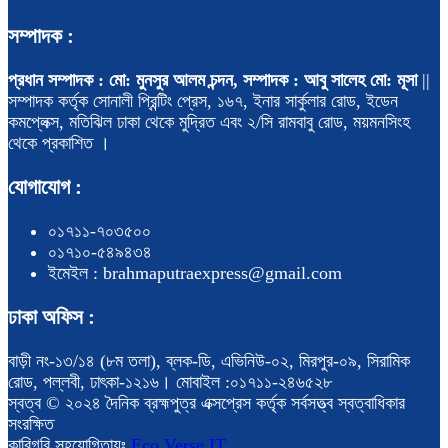
সম্পাদক :
প্রধান সম্পাদক : মো: মুনসুর আলম চন্দন, সম্পাদক : আবু সালেহ মো: মূসা
||
সম্পাদক কর্তৃক সোনালী প্রিন্টিং প্রেস, ১৬৭, ইনার সার্কুলার রোড, ইডেন
কমপ্লেক্স, মতিঝিল ঢাকা থেকে মুদ্রিত এবং ২/সি রামবাবু রোড, ময়মনসিংহ
থেকে প্রকাশিত ।
যোগাযোগ :
০১৭১১-৭০৩৫০০
০১৭১০-৫৪৯৪৩৪
ইমেইল : brahmaputraexpress@gmail.com
ঢাকা অফিস :
বাড়ী নং-১৩/১৪ (৮ম তলা), ব্লক-ডি, এভিনিউ-০২, মিরপুর-০৯, সিরামিক
রোড, পল্লবী, ঢাৎকা-১২১৬। মোবাইল :০১৭১১-২৪৬৫২৮
স্বত্ব © ২০২৪ দৈনিক ব্রহ্মপুত্র এক্সপ্রেস কর্তৃক সর্বসত্ত্ব স্বত্বাধিকার
সংরক্ষিত
কারিগরি সহযোগিতায়ঃ
Eco Verse IT