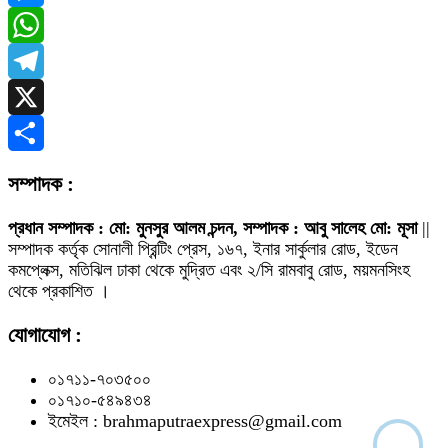
Messenger
WhatsApp
Telegram
X
Share
সম্পাদক :
প্রধান সম্পাদক : মো: মুনসুর আলম চন্দন, সম্পাদক : আবু সালেহ মো: মূসা
||
সম্পাদক কর্তৃক সোনালী প্রিন্টিং প্রেস, ১৬৭, ইনার সার্কুলার রোড, ইডেন
কমপ্লেক্স, মতিঝিল ঢাকা থেকে মুদ্রিত এবং ২/সি রামবাবু রোড, ময়মনসিংহ
থেকে প্রকাশিত ।
যোগাযোগ :
০১৭১১-৭০৩৫০০
০১৭১০-৫৪৯৪৩৪
ইমেইল : brahmaputraexpress@gmail.com