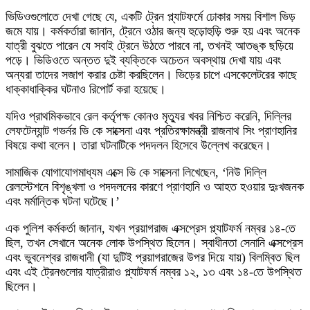
ভিডিওগুলোতে দেখা গেছে যে, একটি ট্রেন প্ল্যাটফর্মে ঢোকার সময় বিশাল ভিড়
জমে যায়। কর্মকর্তারা জানান, ট্রেনে ওঠার জন্য হুড়োহুড়ি শুরু হয় এবং অনেক
যাত্রী বুঝতে পারেন যে সবাই ট্রেনে উঠতে পারবে না, তখনই আতঙ্ক ছড়িয়ে
পড়ে। ভিডিওতে অন্তত দুই ব্যক্তিকে অচেতন অবস্থায় দেখা যায় এবং
অন্যরা তাদের সজাগ করার চেষ্টা করছিলেন। ভিড়ের চাপে এসকেলেটরের কাছে
ধাক্কাধাক্কির ঘটনাও রিপোর্ট করা হয়েছে।
যদিও প্রাথমিকভাবে রেল কর্তৃপক্ষ কোনও মৃত্যুর খবর নিশ্চিত করেনি, দিল্লির
লেফটেন্যান্ট গভর্নর ভি কে সাক্সেনা এবং প্রতিরক্ষামন্ত্রী রাজনাথ সিং প্রাণহানির
বিষয়ে কথা বলেন। তারা ঘটনাটিকে পদদলন হিসেবে উল্লেখ করেছেন।
সামাজিক যোগাযোগমাধ্যম এক্সে ভি কে সাক্সেনা লিখেছেন, ‘নিউ দিল্লি
রেলস্টেশনে বিশৃঙ্খলা ও পদদলনের কারণে প্রাণহানি ও আহত হওয়ার দুঃখজনক
এবং মর্মান্তিক ঘটনা ঘটেছে।’
এক পুলিশ কর্মকর্তা জানান, যখন প্রয়াগরাজ এক্সপ্রেস প্ল্যাটফর্ম নম্বর ১৪-তে
ছিল, তখন সেখানে অনেক লোক উপস্থিত ছিলেন। স্বাধীনতা সেনানি এক্সপ্রেস
এবং ভুবনেশ্বর রাজধানী (যা দুটিই প্রয়াগরাজের উপর দিয়ে যায়) বিলম্বিত ছিল
এবং এই ট্রেনগুলোর যাত্রীরাও প্ল্যাটফর্ম নম্বর ১২, ১৩ এবং ১৪-তে উপস্থিত
ছিলেন।