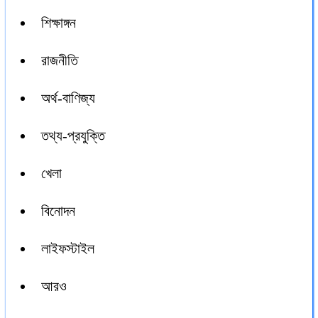
শিক্ষাঙ্গন
রাজনীতি
অর্থ-বাণিজ্য
তথ্য-প্রযুক্তি
খেলা
বিনোদন
লাইফস্টাইল
আরও