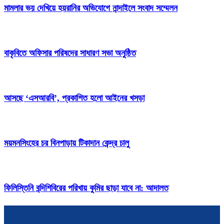
মামলার ভয় দেখিয়ে হয়রানির অভিযোগে নান্দাইলে সংবাদ সম্মেলন
বাকৃবিতে অফিসার পরিষদের সাধারণ সভা অনুষ্ঠিত
আসছে ‘এসআরবি’, প্রকাশিত হলো আইনের খসড়া
ময়মনসিংহের চর বিনপাড়ায় টিকাদান কেন্দ্র চালু
ফিলিস্তিনি বন্দিশিবিরের পরিখায় কুমির ছাড়া যাবে না: আদালত