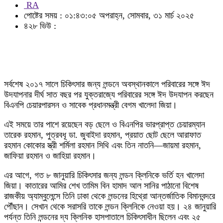
RA
পোষ্টের সময় : ০১:৪৩:০৫ অপরাহ্ন, সোমবার, ৩১ মার্চ ২০২৫
৪২৮ ভিউ :
সর্বশেষ ২০১৭ সালে চিকিৎসার জন্য লন্ডনে অবস্থানকালে পরিবারের সঙ্গে ঈদ
উদযাপনার দীর্ঘ সাত বছর পর যুক্তরাজ্যে পরিবারের সঙ্গে ঈদ উদযাপন করছেন
বিএনপি চেয়ারপারসন ও সাবেক প্রধানমন্ত্রী বেগম খালেদা জিয়া।
এই সময়ে তার পাশে রয়েছেন বড় ছেলে ও বিএনপির ভারপ্রাপ্ত চেয়ারম্যান
তারেক রহমান, পুত্রবধূ ডা. জুবাইদা রহমান, প্রয়াত ছোট ছেলে আরাফাত
রহমান কোকোর স্ত্রী শর্মিলা রহমান সিথি এবং তিন নাতনি—জায়মা রহমান,
জাফিয়া রহমান ও জাহিয়া রহমান।
এর আগে, গত ৮ জানুয়ারি চিকিৎসার জন্য লন্ডন ক্লিনিকে ভর্তি হন খালেদা
জিয়া। কাতারের আমির শেখ তামিম বিন হামাদ আল সানির পাঠানো বিশেষ
রাজকীয় অ্যাম্বুলেন্সে তিনি ঢাকা থেকে লন্ডনের হিথ্রো আন্তর্জাতিক বিমানবন্দরে
পৌঁছান। সেখান থেকে সরাসরি তাকে লন্ডন ক্লিনিকে নেওয়া হয়। ২৪ জানুয়ারি
পর্যন্ত তিনি লন্ডনের দ্য ক্লিনিক হাসপাতালে চিকিৎসাধীন ছিলেন এবং ২৫