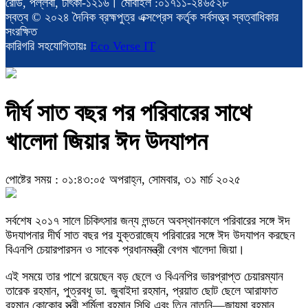
রোড, পল্লবী, ঢাৎকা-১২১৬। মোবাইল :০১৭১১-২৪৬৫২৮
স্বত্ব © ২০২৪ দৈনিক ব্রহ্মপুত্র এক্সপ্রেস কর্তৃক সর্বসত্ত্ব স্বত্বাধিকার
সংরক্ষিত
কারিগরি সহযোগিতায়ঃ
Eco Verse IT
দীর্ঘ সাত বছর পর পরিবারের সাথে
খালেদা জিয়ার ঈদ উদযাপন
পোষ্টের সময় : ০১:৪৩:০৫ অপরাহ্ন, সোমবার, ৩১ মার্চ ২০২৫
সর্বশেষ ২০১৭ সালে চিকিৎসার জন্য লন্ডনে অবস্থানকালে পরিবারের সঙ্গে ঈদ
উদযাপনার দীর্ঘ সাত বছর পর যুক্তরাজ্যে পরিবারের সঙ্গে ঈদ উদযাপন করছেন
বিএনপি চেয়ারপারসন ও সাবেক প্রধানমন্ত্রী বেগম খালেদা জিয়া।
এই সময়ে তার পাশে রয়েছেন বড় ছেলে ও বিএনপির ভারপ্রাপ্ত চেয়ারম্যান
তারেক রহমান, পুত্রবধূ ডা. জুবাইদা রহমান, প্রয়াত ছোট ছেলে আরাফাত
রহমান কোকোর স্ত্রী শর্মিলা রহমান সিথি এবং তিন নাতনি—জায়মা রহমান,