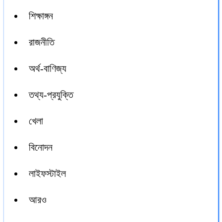
শিক্ষাঙ্গন
রাজনীতি
অর্থ-বাণিজ্য
তথ্য-প্রযুক্তি
খেলা
বিনোদন
লাইফস্টাইল
আরও