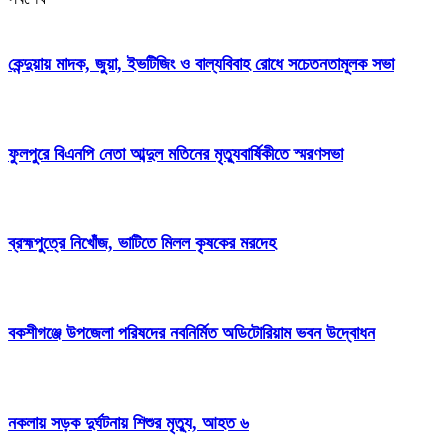
কেন্দুয়ায় মাদক, জুয়া, ইভটিজিং ও বাল্যবিবাহ রোধে সচেতনতামূলক সভা
ফুলপুরে বিএনপি নেতা আব্দুল মতিনের মৃত্যুবার্ষিকীতে স্মরণসভা
ব্রহ্মপুত্রে নিখোঁজ, ভাটিতে মিলল কৃষকের মরদেহ
বকশীগঞ্জে উপজেলা পরিষদের নবনির্মিত অডিটোরিয়াম ভবন উদ্বোধন
নকলায় সড়ক দুর্ঘটনায় শিশুর মৃত্যু, আহত ৬