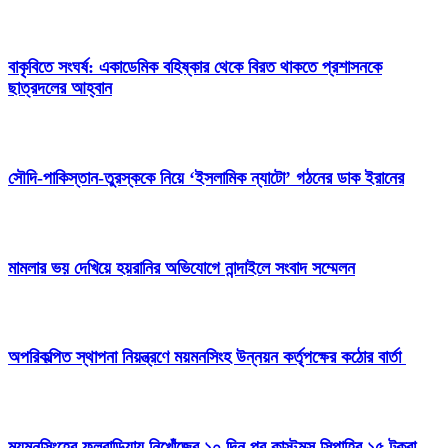
বাকৃবিতে সংঘর্ষ: একাডেমিক বহিষ্কার থেকে বিরত থাকতে প্রশাসনকে
ছাত্রদলের আহ্বান
সৌদি-পাকিস্তান-তুরস্ককে নিয়ে ‘ইসলামিক ন্যাটো’ গঠনের ডাক ইরানের
মামলার ভয় দেখিয়ে হয়রানির অভিযোগে নান্দাইলে সংবাদ সম্মেলন
অপরিকল্পিত স্থাপনা নিয়ন্ত্রণে ময়মনসিংহ উন্নয়ন কর্তৃপক্ষের কঠোর বার্তা
ময়মনসিংহের ফুলবাড়িয়ায় নিখোঁজের ১০ দিন পর কাস্টমস সিপাহির ১৫ টুকরা