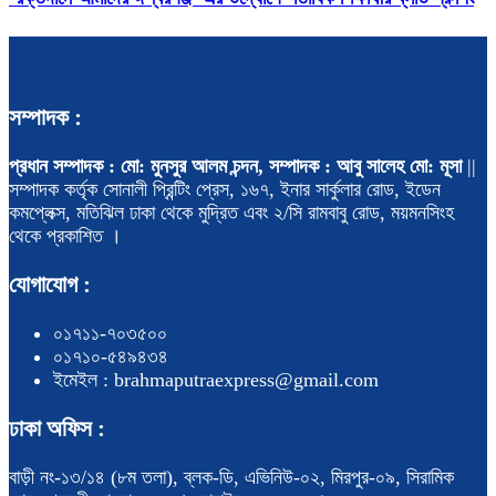
সম্পাদক :
প্রধান সম্পাদক : মো: মুনসুর আলম চন্দন, সম্পাদক : আবু সালেহ মো: মূসা
||
সম্পাদক কর্তৃক সোনালী প্রিন্টিং প্রেস, ১৬৭, ইনার সার্কুলার রোড, ইডেন
কমপ্লেক্স, মতিঝিল ঢাকা থেকে মুদ্রিত এবং ২/সি রামবাবু রোড, ময়মনসিংহ
থেকে প্রকাশিত ।
যোগাযোগ :
০১৭১১-৭০৩৫০০
০১৭১০-৫৪৯৪৩৪
ইমেইল : brahmaputraexpress@gmail.com
ঢাকা অফিস :
বাড়ী নং-১৩/১৪ (৮ম তলা), ব্লক-ডি, এভিনিউ-০২, মিরপুর-০৯, সিরামিক