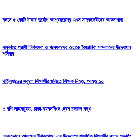
মদনে ৫ কোটি টাকার দুর্যোগ আশ্রয়কেন্দ্র এখন মাদকসেবীদের আড্ডাখানা
বাকৃবিতে প্রাণী চিকিৎসক ও গবেষকদের ৩২তম বৈজ্ঞানিক সম্মেলনের উদ্বোধন
শনিবার
থাইল্যান্ডের স্কুলে শিক্ষার্থীর গুলিতে শিক্ষক নিহত, আহত ১০
৫ বগি লাইনচ্যুত, ঢাকা-ময়মনসিংহ ট্রেন চলাচল বন্ধ
‘রক্তদানে আমাদের ঈশ্বরগঞ্জ’ এর উদ্যোগে শতাধিক শিক্ষার্থীর ব্লাড গ্রুপিং