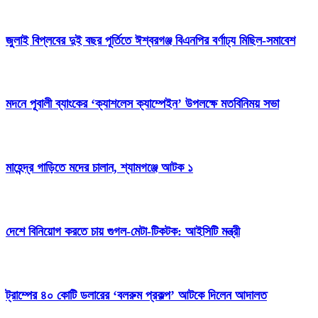
জুলাই বিপ্লবের দুই বছর পূর্তিতে ঈশ্বরগঞ্জ বিএনপির বর্ণাঢ্য মিছিল-সমাবেশ
মদনে পূবালী ব্যাংকের ‘ক্যাশলেস ক্যাম্পেইন’ উপলক্ষে মতবিনিময় সভা
মাহেন্দ্র গাড়িতে মদের চালান, শ্যামগঞ্জে আটক ১
দেশে বিনিয়োগ করতে চায় গুগল-মেটা-টিকটক: আইসিটি মন্ত্রী
ট্রাম্পের ৪০ কোটি ডলারের ‘বলরুম প্রকল্প’ আটকে দিলেন আদালত