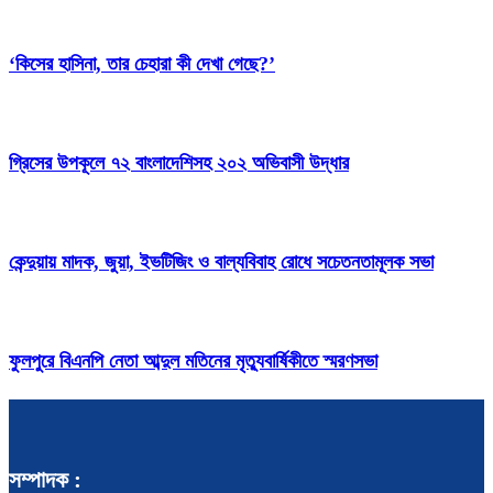
‘কিসের হাসিনা, তার চেহারা কী দেখা গেছে?’
গ্রিসের উপকূলে ৭২ বাংলাদেশিসহ ২০২ অভিবাসী উদ্ধার
কেন্দুয়ায় মাদক, জুয়া, ইভটিজিং ও বাল্যবিবাহ রোধে সচেতনতামূলক সভা
ফুলপুরে বিএনপি নেতা আব্দুল মতিনের মৃত্যুবার্ষিকীতে স্মরণসভা
সম্পাদক :