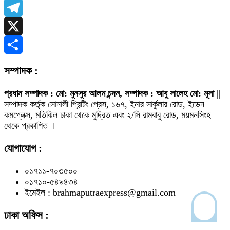
WhatsApp
Telegram
X
Share
সম্পাদক :
প্রধান সম্পাদক : মো: মুনসুর আলম চন্দন, সম্পাদক : আবু সালেহ মো: মূসা
||
সম্পাদক কর্তৃক সোনালী প্রিন্টিং প্রেস, ১৬৭, ইনার সার্কুলার রোড, ইডেন
কমপ্লেক্স, মতিঝিল ঢাকা থেকে মুদ্রিত এবং ২/সি রামবাবু রোড, ময়মনসিংহ
থেকে প্রকাশিত ।
যোগাযোগ :
০১৭১১-৭০৩৫০০
০১৭১০-৫৪৯৪৩৪
ইমেইল : brahmaputraexpress@gmail.com
ঢাকা অফিস :