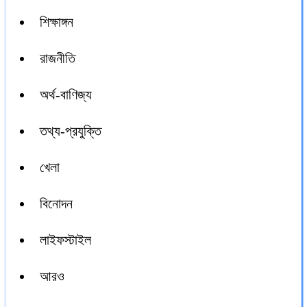
শিক্ষাঙ্গন
রাজনীতি
অর্থ-বাণিজ্য
তথ্য-প্রযুক্তি
খেলা
বিনোদন
লাইফস্টাইল
আরও