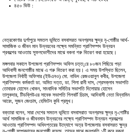
৪৫০ ভিউ :
নেত্রকোণার দুর্গাপুরে সমতল ভূমিতে বসবাসরত অনগ্রসর ক্ষুদ্র নৃ-গোষ্ঠীর আর্থ-
সামাজিক ও জীবন মান উন্নয়নের লক্ষ্যে সমন্বিত প্রাণিসম্পদ উন্নয়ন
প্রকল্পের আওতায় সুফলভোগীদের মাঝে বকনা গরু বিতরণ করা হয়েছে।
মঙ্গলবার সকালে উপজেলা প্রাণিসম্পদ অফিস চত্ত¡রে ৮০জন পিছিয়ে পড়া
আদিবাসী জনগোষ্ঠীর মাঝে এ গরু বিতরণ করা হয়। এ সময় উপস্থিত ছিলেন,
উপজেলা নির্বাহী অফিসার (ইউএনও) মো. নাভিদ রেজওয়ানুল কবীর, উপজেলা
প্রাণিসম্পদ কর্মকর্তা ডা. অমিত দত্ত, ডা. শিলা রানী দাস, প্রেসক্লাব সভাপতি
তোবারক হোসেন খোকন, সাংবাদিক সমিতির সভাপতি দিলোয়ার হোসেন
তালুকদার, টিডব্লিউএর সাবেক সভাপতি গিলবার্ট চিচাম, আদিবাসী নেতা বিন্নামিন
আরেং, সুজন জেংচাম, হেমিংটন কুবি প্রমুখ।
বক্তারা বলেন, সারা দেশের সমতল ভূমিতে বসবাসরাত অনগ্রসর ক্ষুদ্র নৃ-গোষ্টির
আর্থ সামাজিক ও জীবনমান উন্নয়নের লক্ষ্যে প্রাণিসম্পদ উন্নয়ন প্রকল্পের
আওতায় প্রাণিসম্পদ অধিদপ্তরের উদ্যোগে অত্র উপজেলায় বসবাসরত ক্ষুদ্র
নৃ-গোষ্ঠী সম্প্রদায়ের জনগোষ্ঠী রয়েছে, তাদের মাঝে জনপ্রতি ১টি করে বকনা