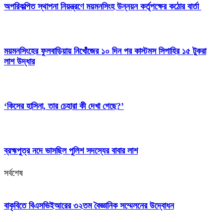
অপরিকল্পিত স্থাপনা নিয়ন্ত্রণে ময়মনসিংহ উন্নয়ন কর্তৃপক্ষের কঠোর বার্তা
ময়মনসিংহের ফুলবাড়িয়ায় নিখোঁজের ১০ দিন পর কাস্টমস সিপাহির ১৫ টুকরা
লাশ উদ্ধার
‘কিসের হাসিনা, তার চেহারা কী দেখা গেছে?’
ব্রহ্মপুত্র নদে ভাসছিল পুলিশ সদস্যের বাবার লাশ
সর্বশেষ
বাকৃবিতে বিএসভিইআরের ৩২তম বৈজ্ঞানিক সম্মেলনের উদ্বোধন