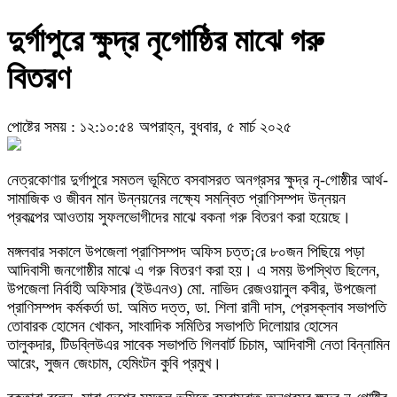
দুর্গাপুরে ক্ষুদ্র নৃগোষ্ঠির মাঝে গরু
বিতরণ
পোষ্টের সময় : ১২:১০:৫৪ অপরাহ্ন, বুধবার, ৫ মার্চ ২০২৫
নেত্রকোণার দুর্গাপুরে সমতল ভূমিতে বসবাসরত অনগ্রসর ক্ষুদ্র নৃ-গোষ্ঠীর আর্থ-
সামাজিক ও জীবন মান উন্নয়নের লক্ষ্যে সমন্বিত প্রাণিসম্পদ উন্নয়ন
প্রকল্পের আওতায় সুফলভোগীদের মাঝে বকনা গরু বিতরণ করা হয়েছে।
মঙ্গলবার সকালে উপজেলা প্রাণিসম্পদ অফিস চত্ত¡রে ৮০জন পিছিয়ে পড়া
আদিবাসী জনগোষ্ঠীর মাঝে এ গরু বিতরণ করা হয়। এ সময় উপস্থিত ছিলেন,
উপজেলা নির্বাহী অফিসার (ইউএনও) মো. নাভিদ রেজওয়ানুল কবীর, উপজেলা
প্রাণিসম্পদ কর্মকর্তা ডা. অমিত দত্ত, ডা. শিলা রানী দাস, প্রেসক্লাব সভাপতি
তোবারক হোসেন খোকন, সাংবাদিক সমিতির সভাপতি দিলোয়ার হোসেন
তালুকদার, টিডব্লিউএর সাবেক সভাপতি গিলবার্ট চিচাম, আদিবাসী নেতা বিন্নামিন
আরেং, সুজন জেংচাম, হেমিংটন কুবি প্রমুখ।