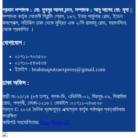
প্রধান সম্পাদক : মো: মুনসুর আলম চন্দন, সম্পাদক : আবু সালেহ মো: মূসা
||
সম্পাদক কর্তৃক সোনালী প্রিন্টিং প্রেস, ১৬৭, ইনার সার্কুলার রোড, ইডেন
কমপ্লেক্স, মতিঝিল ঢাকা থেকে মুদ্রিত এবং ২/সি রামবাবু রোড, ময়মনসিংহ
থেকে প্রকাশিত ।
যোগাযোগ :
০১৭১১-৭০৩৫০০
০১৭১০-৫৪৯৪৩৪
ইমেইল : brahmaputraexpress@gmail.com
ঢাকা অফিস :
বাড়ী নং-১৩/১৪ (৮ম তলা), ব্লক-ডি, এভিনিউ-০২, মিরপুর-০৯, সিরামিক
রোড, পল্লবী, ঢাৎকা-১২১৬। মোবাইল :০১৭১১-২৪৬৫২৮
স্বত্ব © ২০২৪ দৈনিক ব্রহ্মপুত্র এক্সপ্রেস কর্তৃক সর্বসত্ত্ব স্বত্বাধিকার
সংরক্ষিত
কারিগরি সহযোগিতায়ঃ
Eco Verse IT