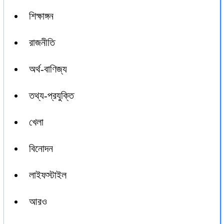
শিক্ষাঙ্গন
রাজনীতি
অর্থ-বাণিজ্য
তথ্য-প্রযুক্তি
খেলা
বিনোদন
লাইফস্টাইল
আরও