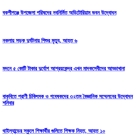
বকশীগঞ্জে উপজেলা পরিষদের নবনির্মিত অডিটোরিয়াম ভবন উদ্বোধন
নকলায় সড়ক দুর্ঘটনায় শিশুর মৃত্যু, আহত ৬
মদনে ৫ কোটি টাকার দুর্যোগ আশ্রয়কেন্দ্র এখন মাদকসেবীদের আড্ডাখানা
বাকৃবিতে প্রাণী চিকিৎসক ও গবেষকদের ৩২তম বৈজ্ঞানিক সম্মেলনের উদ্বোধন
শনিবার
থাইল্যান্ডের স্কুলে শিক্ষার্থীর গুলিতে শিক্ষক নিহত, আহত ১০