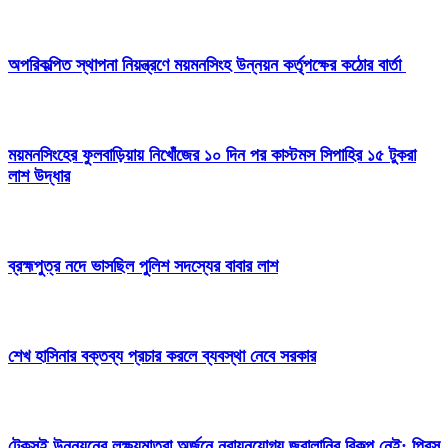
অপরিকল্পিত স্থাপনা নিয়ন্ত্রণে ময়মনসিংহ উন্নয়ন কর্তৃপক্ষের কঠোর বার্তা
ময়মনসিংহের ফুলবাড়িয়ায় নিখোঁজের ১০ দিন পর কাস্টমস সিপাহির ১৫ টুকরা
লাশ উদ্ধার
ব্রহ্মপুত্র নদে ভাসছিল পুলিশ সদস্যের বাবার লাশ
শেখ হাসিনার বক্তব্য প্রচার করলে ব্যবস্থা নেবে সরকার
টেকসই উন্নয়নের লক্ষ্যমাত্রা অর্জনে নবায়নযোগ্য জ্বালানির বিকল্প নেই: প্রিন্স