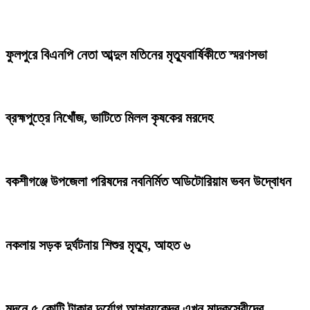
ফুলপুরে বিএনপি নেতা আব্দুল মতিনের মৃত্যুবার্ষিকীতে স্মরণসভা
ব্রহ্মপুত্রে নিখোঁজ, ভাটিতে মিলল কৃষকের মরদেহ
বকশীগঞ্জে উপজেলা পরিষদের নবনির্মিত অডিটোরিয়াম ভবন উদ্বোধন
নকলায় সড়ক দুর্ঘটনায় শিশুর মৃত্যু, আহত ৬
মদনে ৫ কোটি টাকার দুর্যোগ আশ্রয়কেন্দ্র এখন মাদকসেবীদের