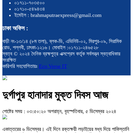
০১৭১১-৭০৩৫০০
০১৭১০-৫৪৯৪৩৪
ইমেইল : brahmaputraexpress@gmail.com
ঢাকা অফিস :
বাড়ী নং-১৩/১৪ (৮ম তলা), ব্লক-ডি, এভিনিউ-০২, মিরপুর-০৯, সিরামিক
রোড, পল্লবী, ঢাৎকা-১২১৬। মোবাইল :০১৭১১-২৪৬৫২৮
স্বত্ব © ২০২৪ দৈনিক ব্রহ্মপুত্র এক্সপ্রেস কর্তৃক সর্বসত্ত্ব স্বত্বাধিকার
সংরক্ষিত
কারিগরি সহযোগিতায়ঃ
Eco Verse IT
দুর্গাপুর হানাদার মুক্ত দিবস আজ
পোষ্টের সময় : ০৩:৫০:২০ অপরাহ্ন, বৃহস্পতিবার, ৫ ডিসেম্বর ২০২৪
একাত্তরের ৬ ডিসেম্বর। এই দিনে রক্তক্ষয়ী লড়াইয়ের মধ্য দিয়ে পাকিস্তানি