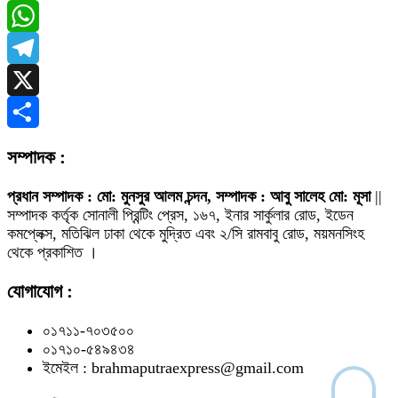
Messenger
WhatsApp
Telegram
X
Share
সম্পাদক :
প্রধান সম্পাদক : মো: মুনসুর আলম চন্দন, সম্পাদক : আবু সালেহ মো: মূসা
||
সম্পাদক কর্তৃক সোনালী প্রিন্টিং প্রেস, ১৬৭, ইনার সার্কুলার রোড, ইডেন
কমপ্লেক্স, মতিঝিল ঢাকা থেকে মুদ্রিত এবং ২/সি রামবাবু রোড, ময়মনসিংহ
থেকে প্রকাশিত ।
যোগাযোগ :
০১৭১১-৭০৩৫০০
০১৭১০-৫৪৯৪৩৪
ইমেইল : brahmaputraexpress@gmail.com