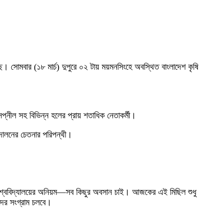
ছে। সোমবার (১৮ মার্চ) দুপুরে ০২ টায় ময়মনসিংহে অবস্থিত বাংলাদেশ কৃষি
্নীল সহ বিভিন্ন হলের প্রায় শতাধিক নেতাকর্মী।
্দোলনের চেতনার পরিপন্থী।
ষি বিশ্ববিদ্যালয়ের অনিয়ম—সব কিছুর অবসান চাই। আজকের এই মিছিল শুধু
াদের সংগ্রাম চলবে।