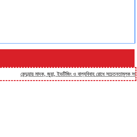
কেন্দুয়ায় মাদক, জুয়া, ইভটিজিং ও বাল্যবিবাহ রোধে সচেতনতামূলক সভা
ফুলপু