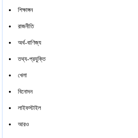
শিক্ষাঙ্গন
রাজনীতি
অর্থ-বাণিজ্য
তথ্য-প্রযুক্তি
খেলা
বিনোদন
লাইফস্টাইল
আরও