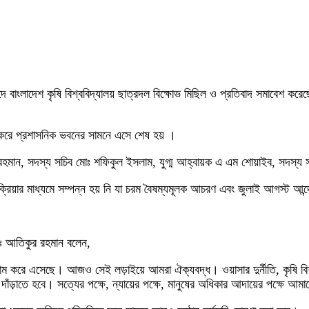
াদে বাংলাদেশ কৃষি বিশ্ববিদ্যালয় ছাত্রদল বিক্ষোভ মিছিল ও প্রতিবাদ সমাবেশ করে
ষিণ করে প্রশাসনিক ভবনের সামনে এসে শেষ হয় ।
রহমান, সদস্য সচিব মোঃ শফিকুল ইসলাম, যুগ্ম আহ্বায়ক এ এম শোয়াইব, সদস্য সপ
িয়ার মাধ্যমে সম্পন্ন হয় নি যা চরম বৈষম্যমূলক আচরণ এবং জুলাই আগস্ট আন
মোঃ আতিকুর রহমান বলেন,
ধে সংগ্রাম করে এসেছে। আজও সেই লড়াইয়ে আমরা ঐক্যবদ্ধ। ওয়াসার দুর্নীতি, কৃ
দাঁড়াতে হবে। সত্যের পক্ষে, ন্যায়ের পক্ষে, মানুষের অধিকার আদায়ের পক্ষে আম