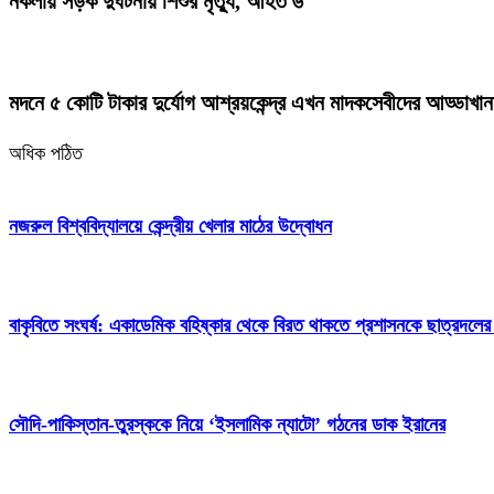
নকলায় সড়ক দুর্ঘটনায় শিশুর মৃত্যু, আহত ৬
মদনে ৫ কোটি টাকার দুর্যোগ আশ্রয়কেন্দ্র এখন মাদকসেবীদের আড্ডাখান
অধিক পঠিত
নজরুল বিশ্ববিদ্যালয়ে কেন্দ্রীয় খেলার মাঠের উদ্বোধন
বাকৃবিতে সংঘর্ষ: একাডেমিক বহিষ্কার থেকে বিরত থাকতে প্রশাসনকে ছাত্রদলের
সৌদি-পাকিস্তান-তুরস্ককে নিয়ে ‘ইসলামিক ন্যাটো’ গঠনের ডাক ইরানের