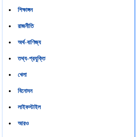
শিক্ষাঙ্গন
রাজনীতি
অর্থ-বাণিজ্য
তথ্য-প্রযুক্তি
খেলা
বিনোদন
লাইফস্টাইল
আরও