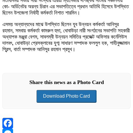
মতবিনিময় সভায় সারা সংস্থার এরিয়া ম্যানেজার দীপঙ্কর সাংমার সঞ্চালনায়
কো- অর্ডিনেটর অরন্য চিরান এর সভাপতিত্বে প্রধান অতিথি হিসেবে উপস্থিত
ছিলেন উপজেলা নির্বাহী কর্মকর্তা নিশাত শারমিন।
এসময় অন্যান্যদের মাঝে উপস্থিত ছিলেন যুব উন্নয়ন কর্মকর্তা আনিসুর
রহমান, সমবায় কর্মকর্তা কামরুল হুদা, ধোবাউড়া নারী সংগঠনের সভাপতি সহকারী
অধ্যাপক মঞ্জুরা বেগম, সাবলম্বী উন্নয়ন সমিতির প্রজেক্ট অফিসার কর্নেলিউস
দালবৎ, ধোবাউড়া প্রেসক্লাবের যুগ্ম সাধারণ সম্পাদক ফললুল হক, শাহীনুজ্জামান
প্রিন্স, বার্তা সম্পাদক আনিসুর রহমান প্রমুখ।
Share this news as a Photo Card
Download Photo Card