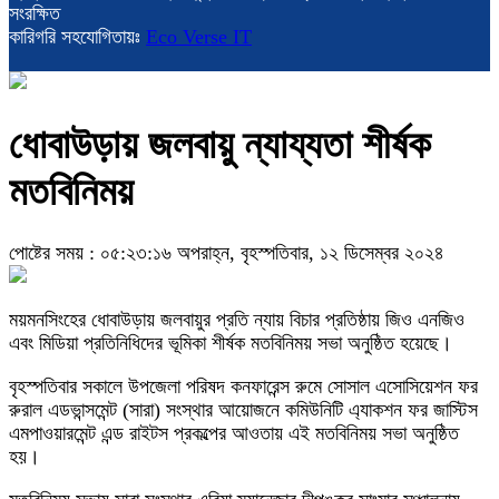
সংরক্ষিত
কারিগরি সহযোগিতায়ঃ
Eco Verse IT
ধোবাউড়ায় জলবায়ু ন্যায্যতা শীর্ষক
মতবিনিময়
পোষ্টের সময় : ০৫:২৩:১৬ অপরাহ্ন, বৃহস্পতিবার, ১২ ডিসেম্বর ২০২৪
ময়মনসিংহের ধোবাউড়ায় জলবায়ুর প্রতি ন্যায় বিচার প্রতিষ্ঠায় জিও এনজিও
এবং মিডিয়া প্রতিনিধিদের ভূমিকা শীর্ষক মতবিনিময় সভা অনুষ্ঠিত হয়েছে।
বৃহস্পতিবার সকালে উপজেলা পরিষদ কনফারেন্স রুমে সোসাল এসোসিয়েশন ফর
রুরাল এডভান্সমেন্ট (সারা) সংস্থার আয়োজনে কমিউনিটি এ্যাকশন ফর জাস্টিস
এমপাওয়ারমেন্ট এন্ড রাইটস প্রকল্পের আওতায় এই মতবিনিময় সভা অনুষ্ঠিত
হয়।