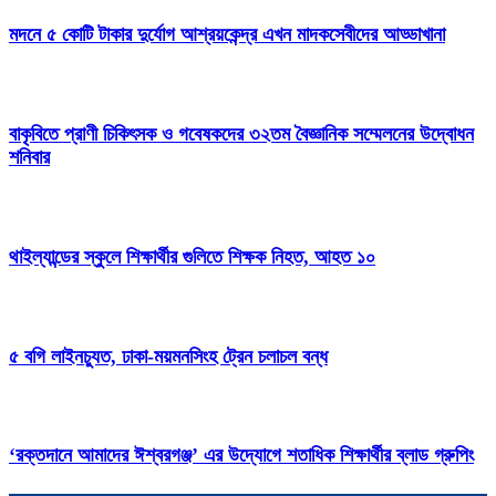
মদনে ৫ কোটি টাকার দুর্যোগ আশ্রয়কেন্দ্র এখন মাদকসেবীদের আড্ডাখানা
বাকৃবিতে প্রাণী চিকিৎসক ও গবেষকদের ৩২তম বৈজ্ঞানিক সম্মেলনের উদ্বোধন
শনিবার
থাইল্যান্ডের স্কুলে শিক্ষার্থীর গুলিতে শিক্ষক নিহত, আহত ১০
৫ বগি লাইনচ্যুত, ঢাকা-ময়মনসিংহ ট্রেন চলাচল বন্ধ
‘রক্তদানে আমাদের ঈশ্বরগঞ্জ’ এর উদ্যোগে শতাধিক শিক্ষার্থীর ব্লাড গ্রুপিং