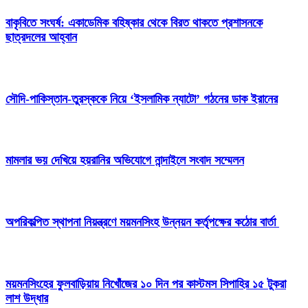
বাকৃবিতে সংঘর্ষ: একাডেমিক বহিষ্কার থেকে বিরত থাকতে প্রশাসনকে
ছাত্রদলের আহ্বান
সৌদি-পাকিস্তান-তুরস্ককে নিয়ে ‘ইসলামিক ন্যাটো’ গঠনের ডাক ইরানের
মামলার ভয় দেখিয়ে হয়রানির অভিযোগে নান্দাইলে সংবাদ সম্মেলন
অপরিকল্পিত স্থাপনা নিয়ন্ত্রণে ময়মনসিংহ উন্নয়ন কর্তৃপক্ষের কঠোর বার্তা
ময়মনসিংহের ফুলবাড়িয়ায় নিখোঁজের ১০ দিন পর কাস্টমস সিপাহির ১৫ টুকরা
লাশ উদ্ধার