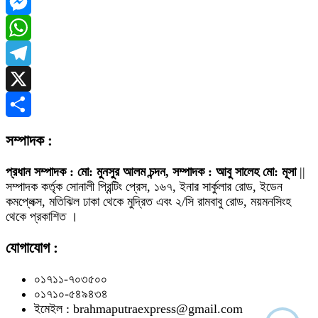
Facebook
Messenger
WhatsApp
Telegram
X
Share
সম্পাদক :
প্রধান সম্পাদক : মো: মুনসুর আলম চন্দন, সম্পাদক : আবু সালেহ মো: মূসা
||
সম্পাদক কর্তৃক সোনালী প্রিন্টিং প্রেস, ১৬৭, ইনার সার্কুলার রোড, ইডেন
কমপ্লেক্স, মতিঝিল ঢাকা থেকে মুদ্রিত এবং ২/সি রামবাবু রোড, ময়মনসিংহ
থেকে প্রকাশিত ।
যোগাযোগ :
০১৭১১-৭০৩৫০০
০১৭১০-৫৪৯৪৩৪
ইমেইল : brahmaputraexpress@gmail.com