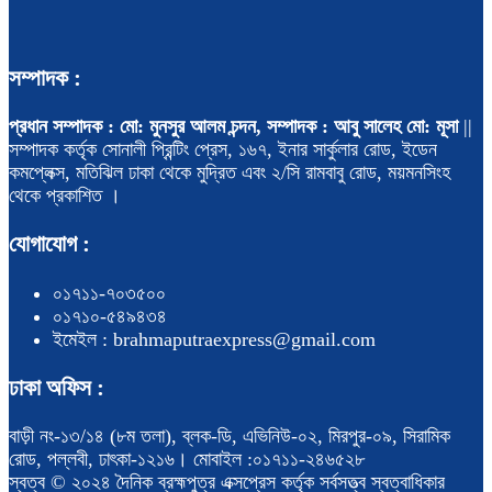
সম্পাদক :
প্রধান সম্পাদক : মো: মুনসুর আলম চন্দন, সম্পাদক : আবু সালেহ মো: মূসা
||
সম্পাদক কর্তৃক সোনালী প্রিন্টিং প্রেস, ১৬৭, ইনার সার্কুলার রোড, ইডেন
কমপ্লেক্স, মতিঝিল ঢাকা থেকে মুদ্রিত এবং ২/সি রামবাবু রোড, ময়মনসিংহ
থেকে প্রকাশিত ।
যোগাযোগ :
০১৭১১-৭০৩৫০০
০১৭১০-৫৪৯৪৩৪
ইমেইল : brahmaputraexpress@gmail.com
ঢাকা অফিস :
বাড়ী নং-১৩/১৪ (৮ম তলা), ব্লক-ডি, এভিনিউ-০২, মিরপুর-০৯, সিরামিক
রোড, পল্লবী, ঢাৎকা-১২১৬। মোবাইল :০১৭১১-২৪৬৫২৮
স্বত্ব © ২০২৪ দৈনিক ব্রহ্মপুত্র এক্সপ্রেস কর্তৃক সর্বসত্ত্ব স্বত্বাধিকার