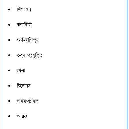
শিক্ষাঙ্গন
রাজনীতি
অর্থ-বাণিজ্য
তথ্য-প্রযুক্তি
খেলা
বিনোদন
লাইফস্টাইল
আরও