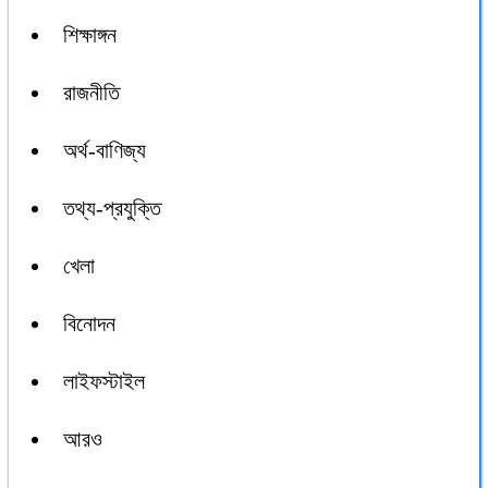
শিক্ষাঙ্গন
রাজনীতি
অর্থ-বাণিজ্য
তথ্য-প্রযুক্তি
খেলা
বিনোদন
লাইফস্টাইল
আরও