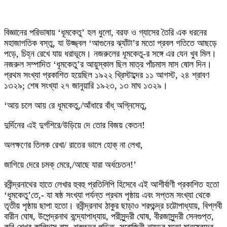
বিজ্ঞানের পরিভাষায় ‘ধূমকেতু’ হল ধুলো, বরফ ও গ্যাসের তৈরি এক ধরনের
মহাজাগতিক বস্তু, যা উজ্জ্বল ‘আগুনের ঝ্যাঁটা’র মতো প্রবল গতিতে আছড়ে
পড়ে, চিহ্ন রেখে যায় ধরাভূমে। নজরুলের ধূমকেতু-র সঙ্গে এর যেন খুব মিল।
নজরুল সম্পাদিত ‘ধূমকেতু’র আয়ুস্কাল ছিল মাত্র পাঁচমাস মাস ষোল দিন।
প্রথম সংখ্যা প্রকাশিত হয়েছিল ১৯২২ খ্রিস্টাব্দের ১১ আগস্ট, ২৪ শ্রাবণ
১৩২৯; শেষ সংখ্যা ২৭ জানুয়ারি ১৯২৩, ১৩ মাঘ ১৩২৯।
‘আয় চলে আয় রে ধূমকেতু,/আঁধারে বাঁধ্ অগ্নিসেতু,
দুর্দিনের এই দুর্গশিরে/উড়িয়ে দে তোর বিজয় কেতন!
অলক্ষণের তিলক রেখা/ রাতের ভালে হোক্ না লেখা,
জাগিয়ে দেরে চমক্ মেরে,/আছে যারা অর্ধচেতন!’
রবীন্দ্রনাথের হাতে লেখার হুবহু প্রতিলিপি হিসেবে এই আশীর্বাণী প্রকাশিত হতো
‘ধূমকেতু’তে,- যা ষষ্ঠ সংখ্যা পর্যন্ত প্রথম পৃষ্ঠায় এবং সপ্তম সংখ্যা থেকে
তৃতীয় পৃষ্ঠায় ছাপা হতো। রবীন্দ্রনাথ ঠাকুর ছাড়াও শরৎচন্দ্র চট্টোপাধ্যায়, বিপ্লবী
বারীন ঘোষ, উপেন্দ্রনাথ বন্দ্যোপাধ্যায়, পরীসুন্দরী ঘোষ, বীরজাসুন্দরী সেনগুপ্ত,