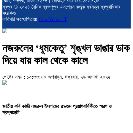
রোড, পল্লবী, ঢাৎকা-১২১৬। মোবাইল :০১৭১১-২৪৬৫২৮
স্বত্ব © ২০২৪ দৈনিক ব্রহ্মপুত্র এক্সপ্রেস কর্তৃক সর্বসত্ত্ব স্বত্বাধিকার
সংরক্ষিত
কারিগরি সহযোগিতায়ঃ
Eco Verse IT
নজরুলের ‘ধূমকেতু’ শৃঙ্খল ভাঙার ডাক
দিয়ে যায় কাল থেকে কালে
পোষ্টের সময় : ১০:৩৩:৩০ অপরাহ্ন, শুক্রবার, ২৯ অগাস্ট ২০২৫
জাতীয় কবি কাজী নজরুল ইসলামের ৪৯তম প্রয়াণবার্ষিকীতে স্মরণ ও
শ্রদ্ধাঞ্জলি