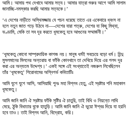
আমি। আমায় পথ দেখাবে আমার সত্য। আমার যাত্রা শুরুর আগে আমি সালাম
জানাচ্ছি-নমস্কার করছি আমার সত্যকে।’
‘এ দেশের নাড়ীতে অস্থিমজ্জায় যে পচন ধরেছে তাতে এর একেবারে ধ্বংস না
হলে নতুন জাত গড়ে উঠবে না—-দেশের যারা শত্রু, দেশের যা কিছু মিথ্যা,
ভণ্ডামি, মেকি তা সব দূর করতে ধূমকেতু হবে আগুনের সম্মার্জনী।’
‘ধূমকেতু কোনো সাম্প্রদায়িক কাগজ নয়। মানুষ ধর্মই সবচেয়ে বড়ো ধর্ম। হিন্দু
মুসলমানের মিলনের অন্তরায় বা ফাঁকি কোনখানে তা দেখিয়ে দিয়ে এর গলদ দূর
করা এর অন্যতম উদ্দেশ্য।’ একই সঙ্গে এই সংখ্যাতেই নজরুল লিখেছিলেন
তাঁর ‘ধূমকেতু’ শিরোনামের অগ্নিগর্ভ কবিতাটিঃ
আমি যুগে যুগে আসি, আসিয়াছি পুনঃ মহা বিপ্লব হেতু, এই স্রষ্টার শনি মহাকাল
ধূমকেতু।
আমি জানি জানি ঐ স্রষ্টার ফাঁকি সৃষ্টির ঐ চাতুরি, তাই বিধি ও নিয়ন্তে লাথি
মেরে, ঠুকি বিধাতার বুকে হাতুড়ি। আমি জানি জানি ঐ ভুয়ো ঈশ্বর দিয়ে যা হয়নি
হবে তাও। তাই বিপ্লব আনি, বিদ্রোহ, করি।