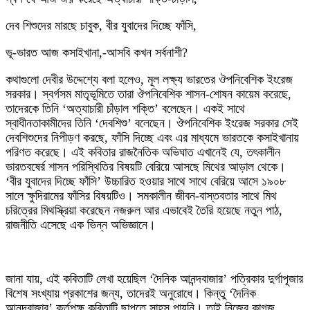
দেব শিশুদের মারছে চাবুক, বীর যুবাদের দিচ্ছে ফাঁসি,
ভূ-ভারত আজ কসাইখানা,-আসবি কখন সর্বনাশী?
কথাগুলো দেবীর উদ্দেশ্যে বলা হলেও, মূল লক্ষ্য ভারতের ঔপনিবেশিক ইংরেজ
সরকার। স্বর্গসম মাতৃভূমিতে তারা ঔপনিবেশিক শাসন-শোষন কায়েম করেছে,
তাদেরকে তিনি ‘অত্যাচারী চাঁড়াল শক্তি’ বলেছেন। একই সাথে
স্বাধীনতাকামীদের তিনি ‘দেবশিশু’ বলেছেন। ঔপনিবেশিক ইংরেজ সরকার সেই
দেবশিশুদের নিপীড়ণ করছে, ফাঁসি দিচ্ছে এবং এর মাধ্যমে ভারতকে কসাইখানায়
পরিণত করেছে। এই কবিতার রাজনৈতিক অভিঘাত এখানেই যে, তৎকালীন
ভারতবষের্র শাসন পরিস্থিতির বিষয়টি বেরিয়ে আসছে মিথের আড়াল থেকে।
‘বীর যুবাদের দিচ্ছে ফাঁসি’ উচ্চারিত হওয়ার সাথে সাথে বেরিয়ে আসে ১৯০৮
সালে ক্ষুদিরামের ফাঁসির বিষয়টিও। সমকালীন জীবন-বাস্তবতার সাথে মিথ
চরিত্রের মিথস্ক্রিয়া করেছেন নজরুল আর এভাবেই তৈরি হয়েছে নতুন পাঠ,
রাজনীতি এসেছে এক ভিন্ন অভিজ্ঞানে।
জানা যায়, এই কবিতাটি লেখা হয়েছিল ‘দৈনিক আনন্দবাজার’ পত্রিকার দুর্গাপূজার
বিশেষ সংখ্যায় প্রকাশের জন্য, তাদেরই অনুরোধে। কিন্তু ‘দৈনিক
আনন্দবাজার’ কর্তৃপক্ষ কবিতাটি ছাপতে সাহস পায়নি। তাই নিজের কাগজ