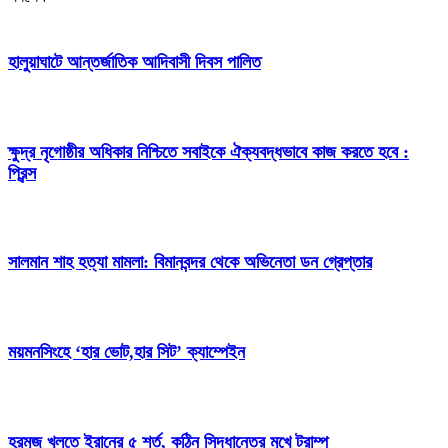
হালুয়াঘাটে আন্তর্জাতিক আদিবাসী দিবস পালিত
ক্ষুদ্র নৃগোষ্ঠীর অধিকার নিশ্চিতে সবাইকে ঐক্যবদ্ধভাবে কাজ করতে হবে :
প্রিন্স
সালমান শাহ হত্যা মামলা: বিমানবন্দর থেকে অভিনেতা ডন গ্রেপ্তার
ময়মনসিংহে ‘হার ভোট,হার সিট’ ক্যাম্পেইন
হরমুজ খুলতে ইরানের ৫ শর্ত, কঠিন সিদ্ধান্তের মুখে ট্রাম্প