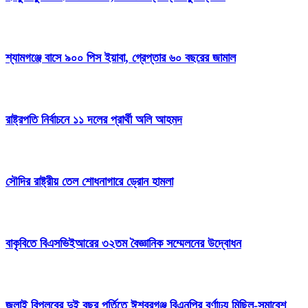
শ্যামগঞ্জে বাসে ৯০০ পিস ইয়াবা, গ্রেপ্তার ৬০ বছরের জামাল
রাষ্ট্রপতি নির্বাচনে ১১ দলের প্রার্থী অলি আহমদ
সৌদির রাষ্ট্রীয় তেল শোধনাগারে ড্রোন হামলা
বাকৃবিতে বিএসভিইআরের ৩২তম বৈজ্ঞানিক সম্মেলনের উদ্বোধন
জুলাই বিপ্লবের দুই বছর পূর্তিতে ঈশ্বরগঞ্জ বিএনপির বর্ণাঢ্য মিছিল-সমাবেশ