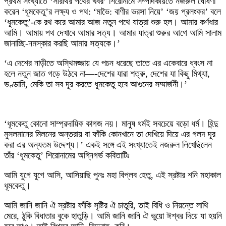
প্রথম সংখ্যাতে ‘সারথির পথের খবর’ শিরোনামে সম্পাদকীয়তে নজরুল ঘোষণা
করেন ‘ধূমকেতু’র লক্ষ্য ও পথ: ‘মাভৈ: বাণীর ভরসা নিয়ে’ ‘জয় প্রলংকর’ বলে
‘ধূমকেতু’-কে রথ করে আমার আজ নতুন পথে যাত্রা শুরু হল। আমার কর্ণধার
আমি। আমায় পথ দেখাবে আমার সত্য। আমার যাত্রা শুরুর আগে আমি সালাম
জানাচ্ছি-নমস্কার করছি আমার সত্যকে।’
‘এ দেশের নাড়ীতে অস্থিমজ্জায় যে পচন ধরেছে তাতে এর একেবারে ধ্বংস না
হলে নতুন জাত গড়ে উঠবে না—-দেশের যারা শত্রু, দেশের যা কিছু মিথ্যা,
ভণ্ডামি, মেকি তা সব দূর করতে ধূমকেতু হবে আগুনের সম্মার্জনী।’
‘ধূমকেতু কোনো সাম্প্রদায়িক কাগজ নয়। মানুষ ধর্মই সবচেয়ে বড়ো ধর্ম। হিন্দু
মুসলমানের মিলনের অন্তরায় বা ফাঁকি কোনখানে তা দেখিয়ে দিয়ে এর গলদ দূর
করা এর অন্যতম উদ্দেশ্য।’ একই সঙ্গে এই সংখ্যাতেই নজরুল লিখেছিলেন
তাঁর ‘ধূমকেতু’ শিরোনামের অগ্নিগর্ভ কবিতাটিঃ
আমি যুগে যুগে আসি, আসিয়াছি পুনঃ মহা বিপ্লব হেতু, এই স্রষ্টার শনি মহাকাল
ধূমকেতু।
আমি জানি জানি ঐ স্রষ্টার ফাঁকি সৃষ্টির ঐ চাতুরি, তাই বিধি ও নিয়ন্তে লাথি
মেরে, ঠুকি বিধাতার বুকে হাতুড়ি। আমি জানি জানি ঐ ভুয়ো ঈশ্বর দিয়ে যা হয়নি