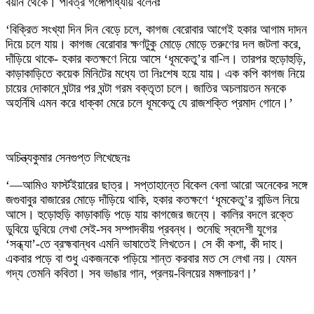
বয়ান থেকে। পবিত্র গঙ্গোপাধ্যায় বলেনঃ
‘বিক্রিত সংখ্যা দিন দিন বেড়ে চলে, কাগজ বেরোবার আগেই হকার আগাম দাদন
দিয়ে চলে যায়। কাগজ বেরোবার ক্ষণটুকু মোড়ে মোড়ে তরুণের দল জটলা করে,
দাঁড়িয়ে থাকে- হকার কতক্ষণে নিয়ে আসে ‘ধূমকেতু’র বা-িল। তারপর হুড়োহুড়ি,
কাড়াকাড়িতে কয়েক মিনিটের মধ্যে তা নিঃশেষ হয়ে যায়। এক কপি কাগজ নিয়ে
চায়ের দোকানে ঘন্টার পর ঘন্টা গরম বক্তৃতা চলে। জাতির অচলায়তন মনকে
অহর্নিষি এমন করে ধাক্কা মেরে চলে ধূমকেতু যে রাজশক্তি প্রমাদ গোনে।’
অচিন্ত্যকুমার সেনগুপ্ত লিখেছেনঃ
‘—আমিও ফার্স্টইয়ারের ছাত্র। সপ্তাহান্তে বিকেল বেলা আরো অনেকের সঙ্গে
জগুবাবুর বাজারের মোড়ে দাঁড়িয়ে থাকি, হকার কতক্ষণে ‘ধূমকেতু’র বান্ডিল নিয়ে
আসে। হুড়োহুড়ি কাড়াকাড়ি পড়ে যায় কাগজের জন্যে। কালির বদলে রক্তে
ডুবিয়ে ডুবিয়ে লেখা সেই-সব সম্পাদকীয় প্রবন্ধ। শুনেছি স্বদেশী যুগের
‘সন্ধ্যা’-তে ব্রহ্মবান্ধব এমনি ভাষাতেই লিখতেন। সে কী কশা, কী দাহ।
একবার পড়ে বা শুধু একজনকে পড়িয়ে শান্ত করবার মত সে লেখা নয়। যেমন
গদ্য তেমনি কবিতা। সব ভাঙার গান, প্রলয়-বিলয়ের মঙ্গলাচরণ।’