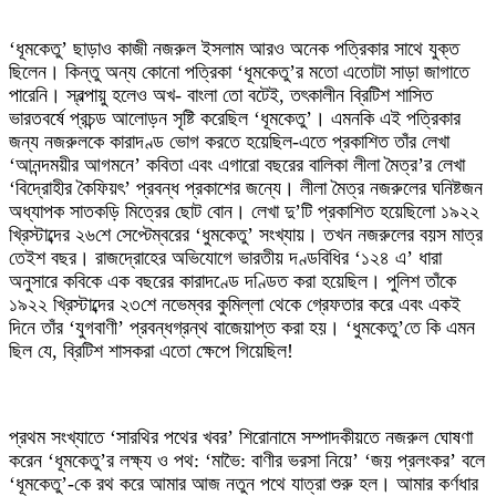
‘ধূমকেতু’ ছাড়াও কাজী নজরুল ইসলাম আরও অনেক পত্রিকার সাথে যুক্ত
ছিলেন। কিন্তু অন্য কোনো পত্রিকা ‘ধূমকেতু’র মতো এতোটা সাড়া জাগাতে
পারেনি। স্বল্পায়ু হলেও অখ- বাংলা তো বটেই, তৎকালীন ব্রিটিশ শাসিত
ভারতবর্ষে প্রচন্ড আলোড়ন সৃষ্টি করেছিল ‘ধূমকেতু’। এমনকি এই পত্রিকার
জন্য নজরুলকে কারাদণ্ড ভোগ করতে হয়েছিল-এতে প্রকাশিত তাঁর লেখা
‘আনন্দময়ীর আগমনে’ কবিতা এবং এগারো বছরের বালিকা লীলা মৈত্র’র লেখা
‘বিদ্রোহীর কৈফিয়ৎ’ প্রবন্ধ প্রকাশের জন্যে। লীলা মৈত্র নজরুলের ঘনিষ্টজন
অধ্যাপক সাতকড়ি মিত্রের ছোট বোন। লেখা দু’টি প্রকাশিত হয়েছিলো ১৯২২
খ্রিস্টাব্দের ২৬শে সেপ্টেম্বরের ‘ধুমকেতু’ সংখ্যায়। তখন নজরুলের বয়স মাত্র
তেইশ বছর। রাজদ্রোহের অভিযোগে ভারতীয় দণ্ডবিধির ‘১২৪ এ’ ধারা
অনুসারে কবিকে এক বছরের কারাদণ্ডে দণ্ডিত করা হয়েছিল। পুলিশ তাঁকে
১৯২২ খ্রিস্টাব্দের ২৩শে নভেম্বর কুমিল্লা থেকে গ্রেফতার করে এবং একই
দিনে তাঁর ‘যুগবাণী’ প্রবন্ধগ্রন্থ বাজেয়াপ্ত করা হয়। ‘ধুমকেতু’তে কি এমন
ছিল যে, ব্রিটিশ শাসকরা এতো ক্ষেপে গিয়েছিল!
প্রথম সংখ্যাতে ‘সারথির পথের খবর’ শিরোনামে সম্পাদকীয়তে নজরুল ঘোষণা
করেন ‘ধূমকেতু’র লক্ষ্য ও পথ: ‘মাভৈ: বাণীর ভরসা নিয়ে’ ‘জয় প্রলংকর’ বলে
‘ধূমকেতু’-কে রথ করে আমার আজ নতুন পথে যাত্রা শুরু হল। আমার কর্ণধার