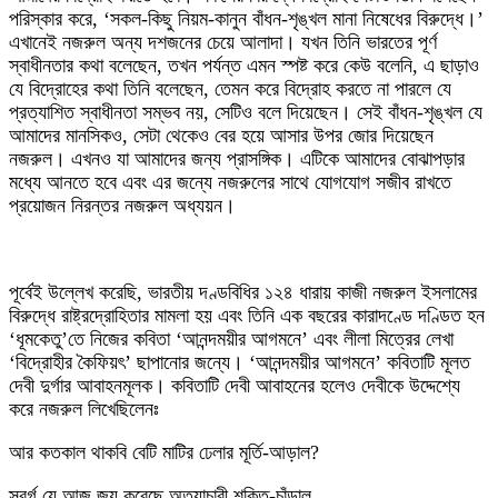
পরিস্কার করে, ‘সকল-কিছু নিয়ম-কানুন বাঁধন-শৃঙ্খল মানা নিষেধের বিরুদ্ধে।’
এখানেই নজরুল অন্য দশজনের চেয়ে আলাদা। যখন তিনি ভারতের পূর্ণ
স্বাধীনতার কথা বলেছেন, তখন পর্যন্ত এমন স্পষ্ট করে কেউ বলেনি, এ ছাড়াও
যে বিদ্রোহের কথা তিনি বলেছেন, তেমন করে বিদ্রোহ করতে না পারলে যে
প্রত্যাশিত স্বাধীনতা সম্ভব নয়, সেটিও বলে দিয়েছেন। সেই বাঁধন-শৃঙ্খল যে
আমাদের মানসিকও, সেটা থেকেও বের হয়ে আসার উপর জোর দিয়েছেন
নজরুল। এখনও যা আমাদের জন্য প্রাসঙ্গিক। এটিকে আমাদের বোঝাপড়ার
মধ্যে আনতে হবে এবং এর জন্যে নজরুলের সাথে যোগযোগ সজীব রাখতে
প্রয়োজন নিরন্তর নজরুল অধ্যয়ন।
পূর্বেই উল্লেখ করেছি, ভারতীয় দণ্ডবিধির ১২৪ ধারায় কাজী নজরুল ইসলামের
বিরুদ্ধে রাষ্ট্রদ্রোহিতার মামলা হয় এবং তিনি এক বছরের কারাদণ্ডে দণ্ডিত হন
‘ধূমকেতু’তে নিজের কবিতা ‘আনন্দময়ীর আগমনে’ এবং লীলা মিত্রের লেখা
‘বিদ্রোহীর কৈফিয়ৎ’ ছাপানোর জন্যে। ‘আনন্দময়ীর আগমনে’ কবিতাটি মূলত
দেবী দুর্গার আবাহনমূলক। কবিতাটি দেবী আবাহনের হলেও দেবীকে উদ্দেশ্যে
করে নজরুল লিখেছিলেনঃ
আর কতকাল থাকবি বেটি মাটির ঢেলার মূর্তি-আড়াল?
স্বর্গ যে আজ জয় করেছে অত্যাচারী শক্তি-চাঁড়াল,