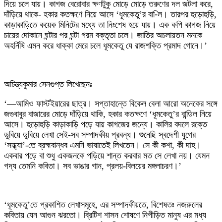
দিয়ে চলে যায়। কাগজ বেরোবার ক্ষণটুকু মোড়ে মোড়ে তরুণের দল জটলা করে,
দাঁড়িয়ে থাকে- হকার কতক্ষণে নিয়ে আসে ‘ধূমকেতু’র বা-িল। তারপর হুড়োহুড়ি,
কাড়াকাড়িতে কয়েক মিনিটের মধ্যে তা নিঃশেষ হয়ে যায়। এক কপি কাগজ নিয়ে
চায়ের দোকানে ঘন্টার পর ঘন্টা গরম বক্তৃতা চলে। জাতির অচলায়তন মনকে
অহর্নিষি এমন করে ধাক্কা মেরে চলে ধূমকেতু যে রাজশক্তি প্রমাদ গোনে।’
অচিন্ত্যকুমার সেনগুপ্ত লিখেছেনঃ
‘—আমিও ফার্স্টইয়ারের ছাত্র। সপ্তাহান্তে বিকেল বেলা আরো অনেকের সঙ্গে
জগুবাবুর বাজারের মোড়ে দাঁড়িয়ে থাকি, হকার কতক্ষণে ‘ধূমকেতু’র বান্ডিল নিয়ে
আসে। হুড়োহুড়ি কাড়াকাড়ি পড়ে যায় কাগজের জন্যে। কালির বদলে রক্তে
ডুবিয়ে ডুবিয়ে লেখা সেই-সব সম্পাদকীয় প্রবন্ধ। শুনেছি স্বদেশী যুগের
‘সন্ধ্যা’-তে ব্রহ্মবান্ধব এমনি ভাষাতেই লিখতেন। সে কী কশা, কী দাহ।
একবার পড়ে বা শুধু একজনকে পড়িয়ে শান্ত করবার মত সে লেখা নয়। যেমন
গদ্য তেমনি কবিতা। সব ভাঙার গান, প্রলয়-বিলয়ের মঙ্গলাচরণ।’
‘ধূমকেতু’তে প্রকাশিত লেখাসমূহে, এর সম্পাদকীয়তে, বিশেষতঃ নজরুলের
কবিতায় যেন আগুন ঝরতো। ব্রিটিশ শাসন শোষণে নিপীড়িত মানুষ এর মধ্য