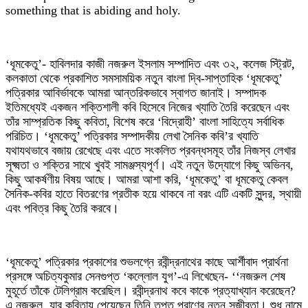
something that is abiding and holy.
‘ধূমকেতু’- হাবিলদার কাজী নজরুল ইসলাম সম্পাদিত এবং ৩২, কলেজ স্ট্রিট,
কলকাতা থেকে প্রকাশিত সমসাময়িক নতুন বাংলা দ্বি-সাপ্তাহিক ‘ধূমকেতু’
পত্রিকার আবির্ভাবকে আমরা আন্তরিকভাবে স্বাগত জানাই। সম্পাদক
ইতিমধ্যেই একজন শক্তিশালী কবি হিসেবে নিজের খ্যাতি তৈরি করেছেন এবং
তাঁর সাম্প্রতিক কিছু কবিতা, বিশেষ করে ‘বিদ্রোহী’ বাংলা সাহিত্যে সর্বাধিক
পরিচিত। ‘ধূমকেতু’ পত্রিকার সম্পাদকীয় লেখা সৈনিক কবি’র খ্যাতি
যথাযথভাবে বজায় রেখেছে এবং এতে সংকলিত প্রবন্ধসমূহ তাঁর নিজস্ব লেখার
সূক্ষ্মতা ও শক্তির সাথে খুবই সামঞ্জস্যপূর্ণ। এই নতুন উদ্যোগে কিছু অভিনব,
কিছু আকর্ষণীয় বিষয় আছে। আমরা আশা করি, ‘ধূমকেতু’ বা ধূমকেতু কেবল
সৈনিক-কবির হাতে বিতরণের প্রতীক হয়ে থাকবে না বরং এটি একটি সুন্দর, স্থায়ী
এবং পবিত্র কিছু তৈরি করবে।
‘ধূমকেতু’ পত্রিকার প্রকাশের শুভলগ্নে রবীন্দ্রনাথের কাছে আর্শীবাদ প্রার্থনা
প্রসঙ্গে অচিত্যকুমার সেনগুপ্ত ‘কল্লোল যুগ’-এ লিখেছেন- ‘‘নজরুল শেষ
মুহূর্তে তাঁকে টেলিগ্রাম করেছিল। রবীন্দ্রনাথ কবে কাকে প্রত্যাখ্যান করেছেন?
এ নজরুল, যার কবিতায় পেয়েছেন তিনি তপ্ত প্রাণের নতুন সজীবতা। শুধু নামে