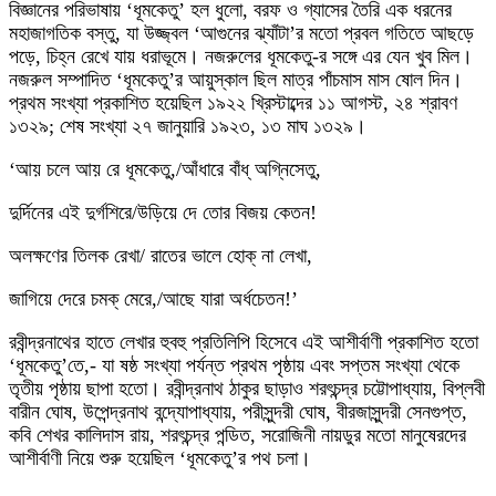
বিজ্ঞানের পরিভাষায় ‘ধূমকেতু’ হল ধুলো, বরফ ও গ্যাসের তৈরি এক ধরনের
মহাজাগতিক বস্তু, যা উজ্জ্বল ‘আগুনের ঝ্যাঁটা’র মতো প্রবল গতিতে আছড়ে
পড়ে, চিহ্ন রেখে যায় ধরাভূমে। নজরুলের ধূমকেতু-র সঙ্গে এর যেন খুব মিল।
নজরুল সম্পাদিত ‘ধূমকেতু’র আয়ুস্কাল ছিল মাত্র পাঁচমাস মাস ষোল দিন।
প্রথম সংখ্যা প্রকাশিত হয়েছিল ১৯২২ খ্রিস্টাব্দের ১১ আগস্ট, ২৪ শ্রাবণ
১৩২৯; শেষ সংখ্যা ২৭ জানুয়ারি ১৯২৩, ১৩ মাঘ ১৩২৯।
‘আয় চলে আয় রে ধূমকেতু,/আঁধারে বাঁধ্ অগ্নিসেতু,
দুর্দিনের এই দুর্গশিরে/উড়িয়ে দে তোর বিজয় কেতন!
অলক্ষণের তিলক রেখা/ রাতের ভালে হোক্ না লেখা,
জাগিয়ে দেরে চমক্ মেরে,/আছে যারা অর্ধচেতন!’
রবীন্দ্রনাথের হাতে লেখার হুবহু প্রতিলিপি হিসেবে এই আশীর্বাণী প্রকাশিত হতো
‘ধূমকেতু’তে,- যা ষষ্ঠ সংখ্যা পর্যন্ত প্রথম পৃষ্ঠায় এবং সপ্তম সংখ্যা থেকে
তৃতীয় পৃষ্ঠায় ছাপা হতো। রবীন্দ্রনাথ ঠাকুর ছাড়াও শরৎচন্দ্র চট্টোপাধ্যায়, বিপ্লবী
বারীন ঘোষ, উপেন্দ্রনাথ বন্দ্যোপাধ্যায়, পরীসুন্দরী ঘোষ, বীরজাসুন্দরী সেনগুপ্ত,
কবি শেখর কালিদাস রায়, শরৎচন্দ্র পন্ডিত, সরোজিনী নায়ডুর মতো মানুষেরদের
আশীর্বাণী নিয়ে শুরু হয়েছিল ‘ধূমকেতু’র পথ চলা।