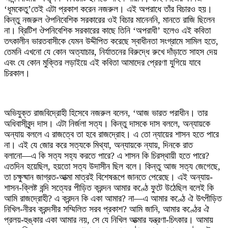
‘ধূমকেতু’তেই এটা প্রকাশ করেন নজরুল। এই অপরাধে তাঁর বিচারও হয়।
কিন্তু নজরুল ঔপনিবেশিক সরকারের ওই বিচার মানেননি, মানতে রাজি ছিলেন
না। ব্রিটিশ ঔপনিবেশিক সরকারের কাছে তিনি ‘অপরাধী’ হলেও এই কবিতা
তৎকালীন ভারতবাসীকে যেমন উদ্দীপিত করেছে স্বাধীনতা সংগ্রামে সামিল হতে,
তেমনি এখনো যে কোন অত্যাচার, নির্যাতনের বিরুদ্ধে রুখে দাঁড়াতে সাহস দেয়
এবং যে কোন মুক্তির লড়াইয়ে এই কবিতা আমাদের প্রেরণা যুগিয়ে যাবে
চিরকাল।
অভিযুক্ত রাজবিদ্রোহী হিসেবে নজরুল বলেন, ‘আজ ভারত পরাধীন। তার
অধিবাসীবৃন্দ দাস। এটা নির্জলা সত্য। কিন্তু দাসকে দাস বললে, অন্যায়কে
অন্যায় বললে এ রাজত্বে তা হবে রাজদ্রোহ। এ তো ন্যায়ের শাসন হতে পারে
না। এই যে জোর করে সত্যকে মিথ্যা, অন্যায়কে ন্যায়, দিনকে রাত
বলানো―এ কি সত্য সহ্য করতে পারে? এ শাসন কি চিরস্থায়ী হতে পারে?
এতদিন হয়েছিল, হয়তো সত্য উদাসীন ছিল বলে। কিন্তু আজ সত্য জেগেছে,
তা চক্ষুষ্মান জাগ্রত-আত্মা মাত্রই বিশেষরূপে জানতে পেরেছে। এই অন্যায়-
শাসন-ক্লিষ্ট বন্দি সত্যের পীড়িত ক্রন্দন আমার কণ্ঠে ফুটে উঠেছিল বলেই কি
আমি রাজদ্রোহী? এ ক্রন্দন কি একা আমার? না―এ আমার কণ্ঠে ঐ উৎপীড়িত
নিখিল-নীরব ক্রন্দসীর সম্মিলিত সরব প্রকাশ? আমি জানি, আমার কণ্ঠের ঐ
প্রলয়-হুঙ্কার একা আমার নয়, সে যে নিখিল আত্মার যন্ত্রণা-চিৎকার। আমায়