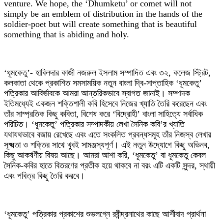
venture. We hope, the ‘Dhumketu’ or comet will not
simply be an emblem of distribution in the hands of the
soldier-poet but will create something that is beautiful
something that is abiding and holy.
‘ধূমকেতু’- হাবিলদার কাজী নজরুল ইসলাম সম্পাদিত এবং ৩২, কলেজ স্ট্রিট,
কলকাতা থেকে প্রকাশিত সমসাময়িক নতুন বাংলা দ্বি-সাপ্তাহিক ‘ধূমকেতু’
পত্রিকার আবির্ভাবকে আমরা আন্তরিকভাবে স্বাগত জানাই। সম্পাদক
ইতিমধ্যেই একজন শক্তিশালী কবি হিসেবে নিজের খ্যাতি তৈরি করেছেন এবং
তাঁর সাম্প্রতিক কিছু কবিতা, বিশেষ করে ‘বিদ্রোহী’ বাংলা সাহিত্যে সর্বাধিক
পরিচিত। ‘ধূমকেতু’ পত্রিকার সম্পাদকীয় লেখা সৈনিক কবি’র খ্যাতি
যথাযথভাবে বজায় রেখেছে এবং এতে সংকলিত প্রবন্ধসমূহ তাঁর নিজস্ব লেখার
সূক্ষ্মতা ও শক্তির সাথে খুবই সামঞ্জস্যপূর্ণ। এই নতুন উদ্যোগে কিছু অভিনব,
কিছু আকর্ষণীয় বিষয় আছে। আমরা আশা করি, ‘ধূমকেতু’ বা ধূমকেতু কেবল
সৈনিক-কবির হাতে বিতরণের প্রতীক হয়ে থাকবে না বরং এটি একটি সুন্দর, স্থায়ী
এবং পবিত্র কিছু তৈরি করবে।
‘ধূমকেতু’ পত্রিকার প্রকাশের শুভলগ্নে রবীন্দ্রনাথের কাছে আর্শীবাদ প্রার্থনা