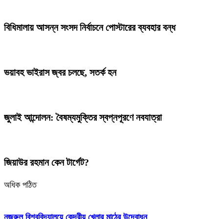
বিধিমালায় আসন্ন সংসদ নির্বাচনে পোস্টারের ব্যবহার বন্ধ
ভয়াবহ ভাইরাস জ্বর চলছে, সতর্ক হন
জুলাই আন্দোলন: বৈষম্যমুক্তির স্বপ্নপূরণে নবযাত্রা
জিয়াউর রহমান কেন টার্গেট?
অধিক পঠিত
নজরুল বিশ্ববিদ্যালয়ে কেন্দ্রীয় খেলার মাঠের উদ্বোধন