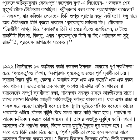
প্রসঙ্গে অচিত্যকুমার সেনগুপ্ত ‘কল্লোল যুগ’-এ লিখেছেন- ‘‘নজরুল শেষ
মুহূর্তে তাঁকে টেলিগ্রাম করেছিল। রবীন্দ্রনাথ কবে কাকে প্রত্যাখ্যান করেছেন?
এ নজরুল, যার কবিতায় পেয়েছেন তিনি তপ্ত প্রাণের নতুন সজীবতা। শুধু নামে
আর টেলিগ্রামে তিনি বুঝতে পারলেন ‘ধূমকেতু’র মর্মকথা কি। যৌবনকে
‘চিরজীবী’ আখ্যা দিয়ে ‘বলাকা’য় তিনি ঘা মেরে বাঁচতে বলেছিলেন, সেটাতে
রাজনীতি ছিল না, কিন্তু, এবার ‘ধূমকেতু’কে তিনি যা লিখে পাঠালেন তা সুষ্ঠু
রাজনীতি, প্রত্যক্ষ জাগরণের সংকেত।’’
১৯২২ খ্রিস্টাব্দের ১৩ অক্টোবর কাজী নজরুল ইসলাম ’ভারতের পূর্ণ স্বাধীনতা’
চেয়ে ‘ধূমকেতু’তে লিখেন, ‘সর্বপ্রথম ধূমকেতু ভারতের পূর্ণ স্বাধীনতা চায়।
স্বরাজ টরাজ বুঝি না, কেননা ও কথাটার মানে এক এক মহারথী এক এক রকম
করে থাকেন। ভারতবর্ষের এক পরমাণু অংশও বিদেশির অধীনে থাকবে না।
ভারতবর্ষের সম্পূর্ণ স্বাধীনতা রক্ষা, শাসনভার সমস্ত থাকবে ভারতীয়দের হাতে।
তাতে কোনো বিদেশির মোড়লী অধিকারটুকু পর্যন্ত থাকবে না। যারা এখন রাজা বা
শাসক হয়ে এদেশে মোড়লী করে দেশকে শ্মশান ভূমিতে পরিণত করেছেন তাদের
পাততাড়ি গুটিয়ে বোঁচকা পুটুলি বেঁধে সাগর পাড়ে পাড়ি দিতে হবে। প্রার্থনা বা
আবেদন-নিবেদন করলে তারা শুনবেন না। তাদের অতটুকু সুবুদ্ধি হয়নি এখনো।
আমাদের এই প্রার্থনা করার, ভিক্ষে করার কুবুদ্ধিটুকুকে দূর করতে হবে।’ এর
সাথে এও তিনি জোর দিয়ে বলেন, ‘পূর্ণ স্বাধীনতা পেতে হলে সকলের আগে
আমাদের বিদ্রোহ করতে হবে।’ কিসের বিরুদ্ধে বিদ্রোহ সেটাও তিনি বলেছেন