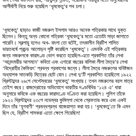
কবি শেখর কালিদাস রায়, শরৎচন্দ্র পন্ডিত, সরোজিনী নায়ডুর মতো মানুষেরদের
আশীর্বাণী নিয়ে শুরু হয়েছিল ‘ধূমকেতু’র পথ চলা।
‘ধূমকেতু’ ছাড়াও কাজী নজরুল ইসলাম আরও অনেক পত্রিকার সাথে যুক্ত
ছিলেন। কিন্তু অন্য কোনো পত্রিকা ‘ধূমকেতু’র মতো এতোটা সাড়া জাগাতে
পারেনি। স্বল্পায়ু হলেও অখ- বাংলা তো বটেই, তৎকালীন ব্রিটিশ শাসিত
ভারতবর্ষে প্রচন্ড আলোড়ন সৃষ্টি করেছিল ‘ধূমকেতু’। এমনকি এই পত্রিকার
জন্য নজরুলকে কারাদণ্ড ভোগ করতে হয়েছিল-এতে প্রকাশিত তাঁর লেখা
‘আনন্দময়ীর আগমনে’ কবিতা এবং এগারো বছরের বালিকা লীলা মৈত্র’র লেখা
‘বিদ্রোহীর কৈফিয়ৎ’ প্রবন্ধ প্রকাশের জন্যে। লীলা মৈত্র নজরুলের ঘনিষ্টজন
অধ্যাপক সাতকড়ি মিত্রের ছোট বোন। লেখা দু’টি প্রকাশিত হয়েছিলো ১৯২২
খ্রিস্টাব্দের ২৬শে সেপ্টেম্বরের ‘ধুমকেতু’ সংখ্যায়। তখন নজরুলের বয়স মাত্র
তেইশ বছর। রাজদ্রোহের অভিযোগে ভারতীয় দণ্ডবিধির ‘১২৪ এ’ ধারা
অনুসারে কবিকে এক বছরের কারাদণ্ডে দণ্ডিত করা হয়েছিল। পুলিশ তাঁকে
১৯২২ খ্রিস্টাব্দের ২৩শে নভেম্বর কুমিল্লা থেকে গ্রেফতার করে এবং একই
দিনে তাঁর ‘যুগবাণী’ প্রবন্ধগ্রন্থ বাজেয়াপ্ত করা হয়। ‘ধুমকেতু’তে কি এমন
ছিল যে, ব্রিটিশ শাসকরা এতো ক্ষেপে গিয়েছিল!