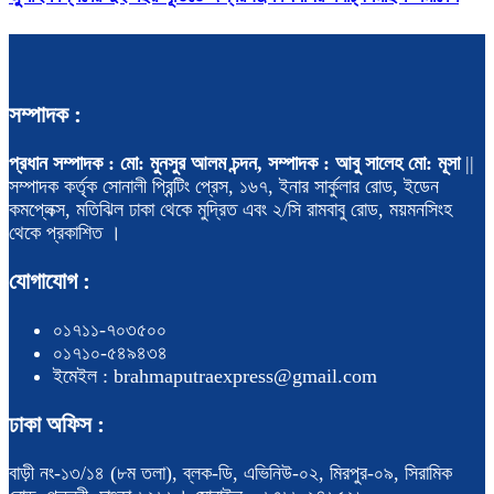
সম্পাদক :
প্রধান সম্পাদক : মো: মুনসুর আলম চন্দন, সম্পাদক : আবু সালেহ মো: মূসা
||
সম্পাদক কর্তৃক সোনালী প্রিন্টিং প্রেস, ১৬৭, ইনার সার্কুলার রোড, ইডেন
কমপ্লেক্স, মতিঝিল ঢাকা থেকে মুদ্রিত এবং ২/সি রামবাবু রোড, ময়মনসিংহ
থেকে প্রকাশিত ।
যোগাযোগ :
০১৭১১-৭০৩৫০০
০১৭১০-৫৪৯৪৩৪
ইমেইল : brahmaputraexpress@gmail.com
ঢাকা অফিস :
বাড়ী নং-১৩/১৪ (৮ম তলা), ব্লক-ডি, এভিনিউ-০২, মিরপুর-০৯, সিরামিক