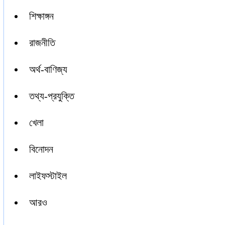
শিক্ষাঙ্গন
রাজনীতি
অর্থ-বাণিজ্য
তথ্য-প্রযুক্তি
খেলা
বিনোদন
লাইফস্টাইল
আরও