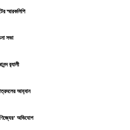
ের স্মারকলিপি
চনা সভা
ন্দ র‍্যালী
াত্রদলের আহ্বান
বাণিজ্যের’ অভিযোগ