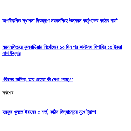
অপরিকল্পিত স্থাপনা নিয়ন্ত্রণে ময়মনসিংহ উন্নয়ন কর্তৃপক্ষের কঠোর বার্তা
ময়মনসিংহের ফুলবাড়িয়ায় নিখোঁজের ১০ দিন পর কাস্টমস সিপাহির ১৫ টুকরা
লাশ উদ্ধার
‘কিসের হাসিনা, তার চেহারা কী দেখা গেছে?’
সর্বশেষ
হরমুজ খুলতে ইরানের ৫ শর্ত, কঠিন সিদ্ধান্তের মুখে ট্রাম্প