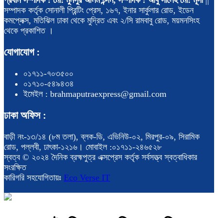
সম্পাদক কর্তৃক সোনালী প্রিন্টিং প্রেস, ১৬৭, ইনার সার্কুলার রোড, ইডেন
কমপ্লেক্স, মতিঝিল ঢাকা থেকে মুদ্রিত এবং ২/সি রামবাবু রোড, ময়মনসিংহ
থেকে প্রকাশিত ।
যোগাযোগ :
০১৭১১-৭০৩৫০০
০১৭১০-৫৪৯৪৩৪
ইমেইল : brahmaputraexpress@gmail.com
ঢাকা অফিস :
বাড়ী নং-১৩/১৪ (৮ম তলা), ব্লক-ডি, এভিনিউ-০২, মিরপুর-০৯, সিরামিক
রোড, পল্লবী, ঢাৎকা-১২১৬। মোবাইল :০১৭১১-২৪৬৫২৮
স্বত্ব © ২০২৪ দৈনিক ব্রহ্মপুত্র এক্সপ্রেস কর্তৃক সর্বসত্ত্ব স্বত্বাধিকার
সংরক্ষিত
কারিগরি সহযোগিতায়ঃ
Eco Verse IT