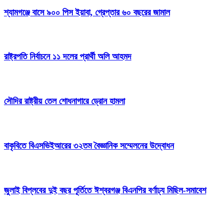
শ্যামগঞ্জে বাসে ৯০০ পিস ইয়াবা, গ্রেপ্তার ৬০ বছরের জামাল
রাষ্ট্রপতি নির্বাচনে ১১ দলের প্রার্থী অলি আহমদ
সৌদির রাষ্ট্রীয় তেল শোধনাগারে ড্রোন হামলা
বাকৃবিতে বিএসভিইআরের ৩২তম বৈজ্ঞানিক সম্মেলনের উদ্বোধন
জুলাই বিপ্লবের দুই বছর পূর্তিতে ঈশ্বরগঞ্জ বিএনপির বর্ণাঢ্য মিছিল-সমাবেশ