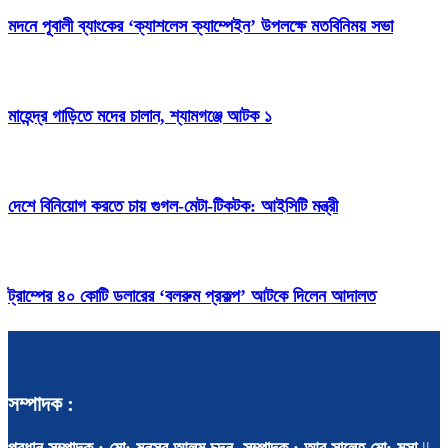
মদনে পূবালী ব্যাংকের ‘ক্যাশলেস ক্যাম্পেইন’ উপলক্ষে মতবিনিময় সভা
মাহেন্দ্র গাড়িতে মদের চালান, শ্যামগঞ্জে আটক ১
দেশে বিনিয়োগ করতে চায় গুগল-মেটা-টিকটক: আইসিটি মন্ত্রী
ট্রাম্পের ৪০ কোটি ডলারের ‘বলরুম প্রকল্প’ আটকে দিলেন আদালত
সম্পাদক :
প্রধান সম্পাদক : মো: মুনসুর আলম চন্দন, সম্পাদক : আবু সালেহ মো: মূসা
||