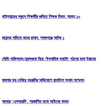
থাইল্যান্ডের স্কুলে শিক্ষার্থীর গুলিতে শিক্ষক নিহত, আহত ১০
মাহেন্দ্র গাড়িতে মদের চালান, শ্যামগঞ্জে আটক ১
সৌদি-পাকিস্তান-তুরস্ককে নিয়ে ‘ইসলামিক ন্যাটো’ গঠনের ডাক ইরানের
মামলার ভয় দেখিয়ে হয়রানির অভিযোগে নান্দাইলে সংবাদ সম্মেলন
আসছে ‘এসআরবি’, প্রকাশিত হলো আইনের খসড়া