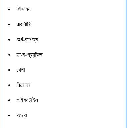
শিক্ষাঙ্গন
রাজনীতি
অর্থ-বাণিজ্য
তথ্য-প্রযুক্তি
খেলা
বিনোদন
লাইফস্টাইল
আরও