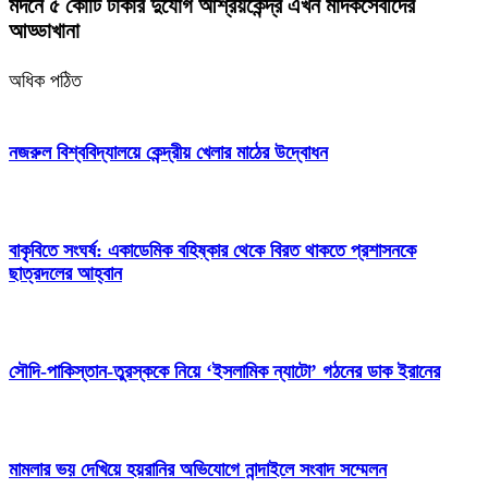
মদনে ৫ কোটি টাকার দুর্যোগ আশ্রয়কেন্দ্র এখন মাদকসেবীদের
আড্ডাখানা
অধিক পঠিত
নজরুল বিশ্ববিদ্যালয়ে কেন্দ্রীয় খেলার মাঠের উদ্বোধন
বাকৃবিতে সংঘর্ষ: একাডেমিক বহিষ্কার থেকে বিরত থাকতে প্রশাসনকে
ছাত্রদলের আহ্বান
সৌদি-পাকিস্তান-তুরস্ককে নিয়ে ‘ইসলামিক ন্যাটো’ গঠনের ডাক ইরানের
মামলার ভয় দেখিয়ে হয়রানির অভিযোগে নান্দাইলে সংবাদ সম্মেলন