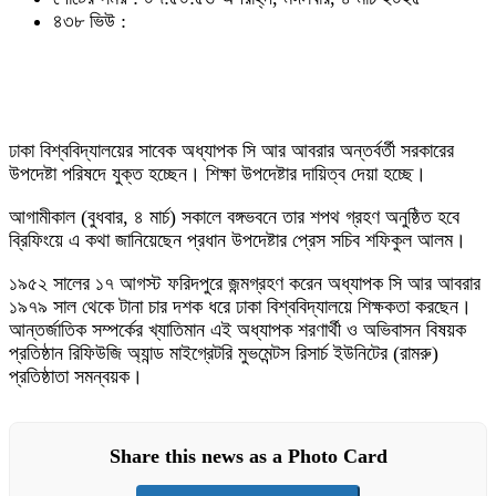
৪৩৮ ভিউ :
ঢাকা বিশ্ববিদ্যালয়ের সাবেক অধ্যাপক সি আর আবরার অন্তর্বর্তী সরকারের
উপদেষ্টা পরিষদে যুক্ত হচ্ছেন। শিক্ষা উপদেষ্টার দায়িত্ব দেয়া হচ্ছে।
আগামীকাল (বুধবার, ৪ মার্চ) সকালে বঙ্গভবনে তার শপথ গ্রহণ অনুষ্ঠিত হবে
ব্রিফিংয়ে এ কথা জানিয়েছেন প্রধান উপদেষ্টার প্রেস সচিব শফিকুল আলম।
১৯৫২ সালের ১৭ আগস্ট ফরিদপুরে জন্মগ্রহণ করেন অধ্যাপক সি আর আবরার
১৯৭৯ সাল থেকে টানা চার দশক ধরে ঢাকা বিশ্ববিদ্যালয়ে শিক্ষকতা করছেন।
আন্তর্জাতিক সম্পর্কের খ্যাতিমান এই অধ্যাপক শরণার্থী ও অভিবাসন বিষয়ক
প্রতিষ্ঠান রিফিউজি অ্যান্ড মাইগ্রেটরি মুভমেন্টস রিসার্চ ইউনিটের (রামরু)
প্রতিষ্ঠাতা সমন্বয়ক।
Share this news as a Photo Card