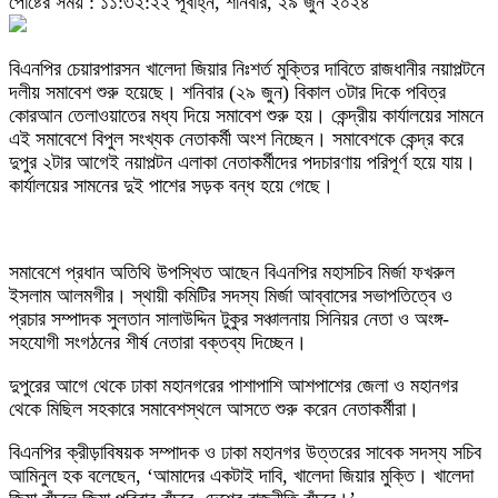
পোষ্টের সময় : ১১:৩২:২২ পূর্বাহ্ন, শনিবার, ২৯ জুন ২০২৪
বিএনপির চেয়ারপারসন খালেদা জিয়ার নিঃশর্ত মুক্তির দাবিতে রাজধানীর নয়াপল্টনে
দলীয় সমাবেশ শুরু হয়েছে। শনিবার (২৯ জুন) বিকাল ৩টার দিকে পবিত্র
কোরআন তেলাওয়াতের মধ্য দিয়ে সমাবেশ শুরু হয়। কেন্দ্রীয় কার্যালয়ের সামনে
এই সমাবেশে বিপুল সংখ্যক নেতাকর্মী অংশ নিচ্ছেন। সমাবেশকে কেন্দ্র করে
দুপুর ২টার আগেই নয়াপল্টন এলাকা নেতাকর্মীদের পদচারণায় পরিপূর্ণ হয়ে যায়‌।
কার্যালয়ের সামনের দুই পাশের সড়ক বন্ধ হয়ে গেছে।
সমাবেশে প্রধান অতিথি উপস্থিত আছেন বিএনপির মহাসচিব মির্জা ফখরুল
ইসলাম আলমগীর। স্থায়ী কমিটির সদস্য মির্জা আব্বাসের সভাপতিত্বে ও
প্রচার সম্পাদক সুলতান সালাউদ্দিন টুকুর সঞ্চালনায় সিনিয়র নেতা ও অংঙ্গ-
সহযোগী সংগঠনের শীর্ষ নেতারা বক্তব্য দিচ্ছেন।
দুপুরের আগে থেকে ঢাকা মহানগরের পাশাপাশি আশপাশের জেলা ও মহানগর
থেকে মিছিল সহকারে সমাবেশস্থলে আসতে শুরু করেন নেতাকর্মীরা।
বিএনপির ক্রীড়াবিষয়ক সম্পাদক ও ঢাকা মহানগর উত্তরের সাবেক সদস্য সচিব
আমিনুল হক বলেছেন, ‘আমাদের একটাই দাবি, খালেদা জিয়ার মুক্তি। খালেদা