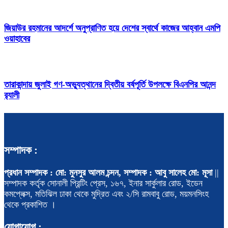
জিয়াউর রহমানের আদর্শে অনুপ্রাণিত হয়ে দেশের স্বার্থে কাজের আহ্বান এমপি
ওয়াহাবের
তারাকান্দায় জুলাই গণ-অভ্যুত্থানের দ্বিতীয় বর্ষপূর্তি উপলক্ষে বিএনপির আনন্দ
র‍্যালী
সম্পাদক :
প্রধান সম্পাদক : মো: মুনসুর আলম চন্দন, সম্পাদক : আবু সালেহ মো: মূসা
||
সম্পাদক কর্তৃক সোনালী প্রিন্টিং প্রেস, ১৬৭, ইনার সার্কুলার রোড, ইডেন
কমপ্লেক্স, মতিঝিল ঢাকা থেকে মুদ্রিত এবং ২/সি রামবাবু রোড, ময়মনসিংহ
থেকে প্রকাশিত ।
যোগাযোগ :