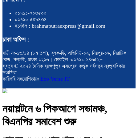
০১৭১১-৭০৩৫০০
০১৭১০-৫৪৯৪৩৪
ইমেইল : brahmaputraexpress@gmail.com
ঢাকা অফিস :
বাড়ী নং-১৩/১৪ (৮ম তলা), ব্লক-ডি, এভিনিউ-০২, মিরপুর-০৯, সিরামিক
রোড, পল্লবী, ঢাৎকা-১২১৬। মোবাইল :০১৭১১-২৪৬৫২৮
স্বত্ব © ২০২৪ দৈনিক ব্রহ্মপুত্র এক্সপ্রেস কর্তৃক সর্বসত্ত্ব স্বত্বাধিকার
সংরক্ষিত
কারিগরি সহযোগিতায়ঃ
Eco Verse IT
নয়াপল্টনে ৬ পিকআপে সভামঞ্চ,
বিএনপির সমাবেশ শুরু