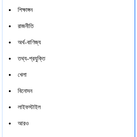
শিক্ষাঙ্গন
রাজনীতি
অর্থ-বাণিজ্য
তথ্য-প্রযুক্তি
খেলা
বিনোদন
লাইফস্টাইল
আরও