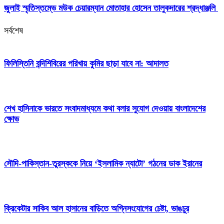
জুলাই স্মৃতিস্তম্ভে মউক চেয়ারম্যান মোতাহার হোসেন তালুকদারের শ্রদ্ধাঞ্জলি
সর্বশেষ
ফিলিস্তিনি বন্দিশিবিরের পরিখায় কুমির ছাড়া যাবে না: আদালত
শেখ হাসিনাকে ভারতে সংবাদমাধ্যমে কথা বলার সুযোগ দেওয়ায় বাংলাদেশের
ক্ষোভ
সৌদি-পাকিস্তান-তুরস্ককে নিয়ে ‘ইসলামিক ন্যাটো’ গঠনের ডাক ইরানের
ক্রিকেটার সাকিব আল হাসানের বাড়িতে অগ্নিসংযোগের চেষ্টা, ভাঙচুর