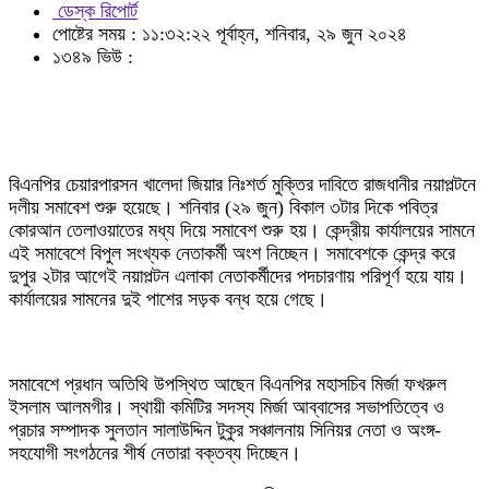
ডেস্ক রিপোর্ট
পোষ্টের সময় : ১১:৩২:২২ পূর্বাহ্ন, শনিবার, ২৯ জুন ২০২৪
১৩৪৯ ভিউ :
বিএনপির চেয়ারপারসন খালেদা জিয়ার নিঃশর্ত মুক্তির দাবিতে রাজধানীর নয়াপল্টনে
দলীয় সমাবেশ শুরু হয়েছে। শনিবার (২৯ জুন) বিকাল ৩টার দিকে পবিত্র
কোরআন তেলাওয়াতের মধ্য দিয়ে সমাবেশ শুরু হয়। কেন্দ্রীয় কার্যালয়ের সামনে
এই সমাবেশে বিপুল সংখ্যক নেতাকর্মী অংশ নিচ্ছেন। সমাবেশকে কেন্দ্র করে
দুপুর ২টার আগেই নয়াপল্টন এলাকা নেতাকর্মীদের পদচারণায় পরিপূর্ণ হয়ে যায়‌।
কার্যালয়ের সামনের দুই পাশের সড়ক বন্ধ হয়ে গেছে।
সমাবেশে প্রধান অতিথি উপস্থিত আছেন বিএনপির মহাসচিব মির্জা ফখরুল
ইসলাম আলমগীর। স্থায়ী কমিটির সদস্য মির্জা আব্বাসের সভাপতিত্বে ও
প্রচার সম্পাদক সুলতান সালাউদ্দিন টুকুর সঞ্চালনায় সিনিয়র নেতা ও অংঙ্গ-
সহযোগী সংগঠনের শীর্ষ নেতারা বক্তব্য দিচ্ছেন।