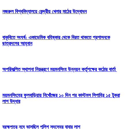
নজরুল বিশ্ববিদ্যালয়ে কেন্দ্রীয় খেলার মাঠের উদ্বোধন
বাকৃবিতে সংঘর্ষ: একাডেমিক বহিষ্কার থেকে বিরত থাকতে প্রশাসনকে
ছাত্রদলের আহ্বান
অপরিকল্পিত স্থাপনা নিয়ন্ত্রণে ময়মনসিংহ উন্নয়ন কর্তৃপক্ষের কঠোর বার্তা
ময়মনসিংহের ফুলবাড়িয়ায় নিখোঁজের ১০ দিন পর কাস্টমস সিপাহির ১৫ টুকরা
লাশ উদ্ধার
ব্রহ্মপুত্র নদে ভাসছিল পুলিশ সদস্যের বাবার লাশ