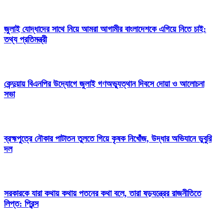
জুলাই যোদ্ধাদের সাথে নিয়ে আমরা আগামীর বাংলাদেশকে এগিয়ে নিতে চাই:
তথ্য প্রতিমন্ত্রী
কেন্দুয়ায় বিএনপির উদ্যোগে জুলাই গণঅভ্যুত্থান দিবসে দোয়া ও আলোচনা
সভা
ব্রহ্মপুত্রে নৌকার পাটাতন তুলতে গিয়ে কৃষক নিখোঁজ, উদ্ধার অভিযানে ডুবুরি
দল
সরকারকে যারা কথায় কথায় পতনের কথা বলে, তারা ষড়যন্ত্রের রাজনীতিতে
লিপ্ত: প্রিন্স