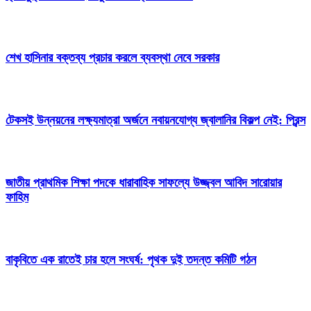
শেখ হাসিনার বক্তব্য প্রচার করলে ব্যবস্থা নেবে সরকার
টেকসই উন্নয়নের লক্ষ্যমাত্রা অর্জনে নবায়নযোগ্য জ্বালানির বিকল্প নেই: প্রিন্স
জাতীয় প্রাথমিক শিক্ষা পদকে ধারাবাহিক সাফল্যে উজ্জ্বল আবিদ সারোয়ার
ফাহিম
বাকৃবিতে এক রাতেই চার হলে সংঘর্ষ: পৃথক দুই তদন্ত কমিটি গঠন