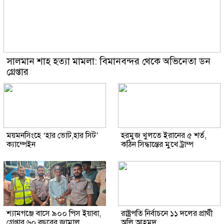
সালমান শাহ হত্যা মামলা: বিমানবন্দর থেকে অভিনেতা ডন
গ্রেপ্তার
ময়মনসিংহে ‘হার ভোট,হার সিট’
হরমুজ খুলতে ইরানের ৫ শর্ত,
ক্যাম্পেইন
কঠিন সিদ্ধান্তের মুখে ট্রাম্প
শ্যামগঞ্জে বাসে ৯০০ পিস ইয়াবা,
রাষ্ট্রপতি নির্বাচনে ১১ দলের প্রার্থী
গ্রেপ্তার ৬০ বছরের জামাল
অলি আহমদ