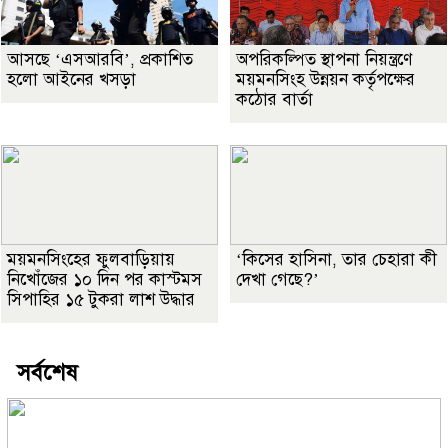
আসছে ‘এসআরবি’, প্রকাশিত
অপরিকল্পিত স্থাপনা নিয়ন্ত্রণে
হলো আইনের খসড়া
ময়মনসিংহ উন্নয়ন কর্তৃপক্ষের
কঠোর বার্তা
ময়মনসিংহের ফুলবাড়িয়ায়
‘কিসের হাসিনা, তার চেহারা কী
নিখোঁজের ১০ দিন পর কাস্টমস
দেখা গেছে?’
সিপাহির ১৫ টুকরা লাশ উদ্ধার
সর্বশেষ