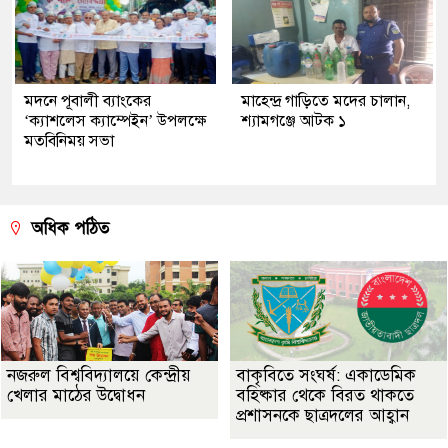
মদনে পূবালী ব্যাংকের
মাহেন্দ্র গাড়িতে মদের চালান,
‘ক্যাশলেস ক্যাম্পেইন’ উপলক্ষে
শ্যামগঞ্জে আটক ১
মতবিনিময় সভা
অধিক পঠিত
নজরুল বিশ্ববিদ্যালয়ে কেন্দ্রীয়
বাকৃবিতে সংঘর্ষ: একাডেমিক
খেলার মাঠের উদ্বোধন
বহিষ্কার থেকে বিরত থাকতে
প্রশাসনকে ছাত্রদলের আহ্বান