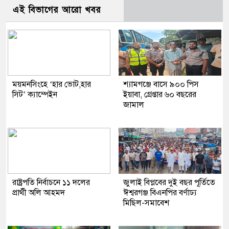
এই বিভাগের আরো খবর
ময়মনসিংহে ‘হার ভোট,হার
শ্যামগঞ্জে বাসে ৯০০ পিস
সিট’ ক্যাম্পেইন
ইয়াবা, গ্রেপ্তার ৬০ বছরের
জামাল
রাষ্ট্রপতি নির্বাচনে ১১ দলের
জুলাই বিপ্লবের দুই বছর পূর্তিতে
প্রার্থী অলি আহমদ
ঈশ্বরগঞ্জ বিএনপির বর্ণাঢ্য
মিছিল-সমাবেশ