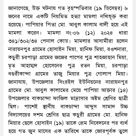
জানাগেছে, উক্ত ঘটনায় গত বৃহস্পতিবার (১৯ ডিসেম্বর) ৬
জনের নামে একটি নিয়মিত হত্যা মামলা নথিভূক্ত করা
হয়েছে। পাপিয়ার পিতা মো. আবুল কালাম বাদী হয়ে এই
মামলা করেন। মামলা নং-০৬ (১২) ২০২৪ ধারা
৩৪১/৩০২/৩৪ পেনাল কোড। মামলার আসামীরা হলেন
নারায়নপুর গ্রামের হোসাইন মিয়া, হানিফ মিয়া, রওশনারা,
কচুরী চরপাড়া গ্রামের জজের পাপের পুত্র শাহজাহান মিয়া,
মৃত আহাম্মদ হোসেনের পুত্র রতন মিয়া, চরপাড়া
বগুরীকান্দা গ্রামের তাজু মিয়ার পুত্র গোলাপ মিয়া।
জানাযায়, উপজেলার সিংরইল ইউনিয়নের নারায়নপুর
গ্রামের মো. আবুল কালামের মেয়ে পাপিয়া আক্তার (১৪)
উপজেলার বাকচান্দা ফাজিল মাদ্রাসার অষ্টম শ্রেণির ছাত্রী
ছিল। পাশেই স্থানীয় বাকচান্দা আব্দুস সামাদ উচ্চ
বিদ্যালয়ের দশম শ্রেণির ছাত্র কচুরী গ্রামের মো. হানিফ
মিয়ার ছেলে হোসাইন (১৯) তাকে প্রেম নিবেদনের পর ব্যর্থ
হয়ে গত জুন মাসের এক তারিখে তাকে জোরপূর্বক তুলে