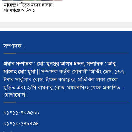
মাহেন্দ্র গাড়িতে মদের চালান,
শ্যামগঞ্জে আটক ১
সম্পাদক :
প্রধান সম্পাদক : মো: মুনসুর আলম চন্দন, সম্পাদক : আবু
সালেহ মো: মূসা
|| সম্পাদক কর্তৃক সোনালী প্রিন্টিং প্রেস, ১৬৭,
ইনার সার্কুলার রোড, ইডেন কমপ্লেক্স, মতিঝিল ঢাকা থেকে
মুদ্রিত এবং ২/সি রামবাবু রোড, ময়মনসিংহ থেকে প্রকাশিত ।
যোগাযোগ :
০১৭১১-৭০৩৫০০
০১৭১০-৫৪৯৪৩৪