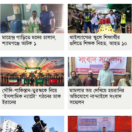
মাহেন্দ্র গাড়িতে মদের চালান,
থাইল্যান্ডের স্কুলে শিক্ষার্থীর
শ্যামগঞ্জে আটক ১
গুলিতে শিক্ষক নিহত, আহত ১০
সৌদি-পাকিস্তান-তুরস্ককে নিয়ে
মামলার ভয় দেখিয়ে হয়রানির
‘ইসলামিক ন্যাটো’ গঠনের ডাক
অভিযোগে নান্দাইলে সংবাদ
ইরানের
সম্মেলন