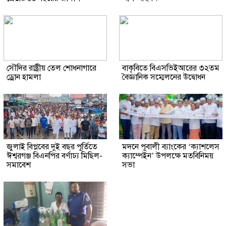
সৌদির রাষ্ট্রীয় তেল শোধনাগারে
বাকৃবিতে বিএসভিইআরের ৩২তম
ড্রোন হামলা
বৈজ্ঞানিক সম্মেলনের উদ্বোধন
জুলাই বিপ্লবের দুই বছর পূর্তিতে
মদনে পূবালী ব্যাংকের ‘ক্যাশলেস
ঈশ্বরগঞ্জ বিএনপির বর্ণাঢ্য মিছিল-
ক্যাম্পেইন’ উপলক্ষে মতবিনিময়
সমাবেশ
সভা