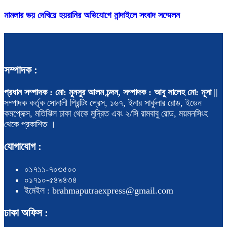
মামলার ভয় দেখিয়ে হয়রানির অভিযোগে নান্দাইলে সংবাদ সম্মেলন
সম্পাদক :
প্রধান সম্পাদক : মো: মুনসুর আলম চন্দন, সম্পাদক : আবু সালেহ মো: মূসা
||
সম্পাদক কর্তৃক সোনালী প্রিন্টিং প্রেস, ১৬৭, ইনার সার্কুলার রোড, ইডেন
কমপ্লেক্স, মতিঝিল ঢাকা থেকে মুদ্রিত এবং ২/সি রামবাবু রোড, ময়মনসিংহ
থেকে প্রকাশিত ।
যোগাযোগ :
০১৭১১-৭০৩৫০০
০১৭১০-৫৪৯৪৩৪
ইমেইল : brahmaputraexpress@gmail.com
ঢাকা অফিস :