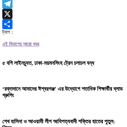
WhatsApp
Telegram
X
ট্যাগ :
Share
এই বিভাগের আরো খবর
৫ বগি লাইনচ্যুত, ঢাকা-ময়মনসিংহ ট্রেন চলাচল বন্ধ
‘রক্তদানে আমাদের ঈশ্বরগঞ্জ’ এর উদ্যোগে শতাধিক শিক্ষার্থীর ব্লাড
গ্রুপিং
শেখ হাসিনা ও আওয়ামী লীগ আধিপত্যবাদী শক্তির হাতের পুতুল: