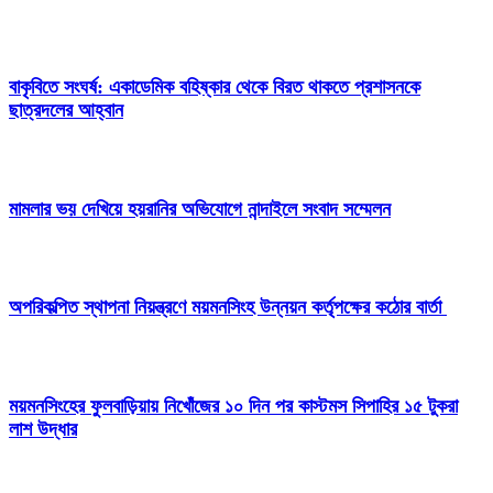
বাকৃবিতে সংঘর্ষ: একাডেমিক বহিষ্কার থেকে বিরত থাকতে প্রশাসনকে
ছাত্রদলের আহ্বান
মামলার ভয় দেখিয়ে হয়রানির অভিযোগে নান্দাইলে সংবাদ সম্মেলন
অপরিকল্পিত স্থাপনা নিয়ন্ত্রণে ময়মনসিংহ উন্নয়ন কর্তৃপক্ষের কঠোর বার্তা
ময়মনসিংহের ফুলবাড়িয়ায় নিখোঁজের ১০ দিন পর কাস্টমস সিপাহির ১৫ টুকরা
লাশ উদ্ধার