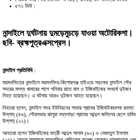
৫৭২ ভিউ :
নান্দাইলে দুর্ঘটনায় দুমড়েমুচড়ে যাওয়া অটোরিকশা।
ছবি- ব্রহ্মপুত্রএক্সপ্রেস।
নান্দাইল প্রতিনিধি
:
ময়মনসিংহের নান্দাইলে ময়মনসিংহ-কিশোরগঞ্জ হাইওয়ে সড়কের নান্দাইল পৌর
সদরের মৎস্য খামারের পাশে শনিবার রাতে বাস ও ইজিবাইকের সংঘর্ষে দুইজন
নিহত হয়েছেন। এ ঘটনায় আরও দুইজন আহত হয়েছেন।
নিহতরা হলেন, নান্দাইল সদর ইউনিয়নের সাভার গ্রামের ইজিবাইকচালক রহমত
উল্লাহ্ (৪৬), পৌরসভার ঝালুয়া মধ্যপাড়া গ্রামের আব্দুল জলিলের ছেলে হাবিব
উল্লাহ্ (২২)।
আহতরা হলেন ইজিবাইকের যাত্রী আব্দুস সালাম (৬০) ও নেজাতুল ইসলাম
(২৫)। আব্দুস সালামকে ময়মনসিংহ মেডিকেল কলেজ (মমেক) হাসপাতালে এবং