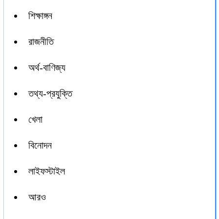
শিক্ষাঙ্গন
রাজনীতি
অর্থ-বাণিজ্য
তথ্য-প্রযুক্তি
খেলা
বিনোদন
লাইফস্টাইল
আরও