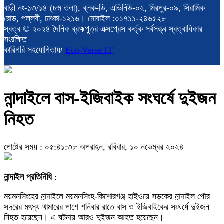
বাড়ী নং-১৩/১৪ (৮ম তলা), ব্লক-ডি, এভিনিউ-০২, মিরপুর-০৯, সিরামিক
রোড, পল্লবী, ঢাৎকা-১২১৬। মোবাইল :০১৭১১-২৪৬৫২৮
স্বত্ব © ২০২৪ দৈনিক ব্রহ্মপুত্র এক্সপ্রেস কর্তৃক সর্বসত্ত্ব স্বত্বাধিকার
সংরক্ষিত
কারিগরি সহযোগিতায়ঃ
Eco Verse IT
নান্দাইলে বাস-ইজিবাইক সংঘর্ষে দুইজন
নিহত
পোষ্টের সময় : ০৫:৪১:৩৮ অপরাহ্ন, রবিবার, ১০ নভেম্বর ২০২৪
নান্দাইল প্রতিনিধি
:
ময়মনসিংহের নান্দাইলে ময়মনসিংহ-কিশোরগঞ্জ হাইওয়ে সড়কের নান্দাইল পৌর
সদরের মৎস্য খামারের পাশে শনিবার রাতে বাস ও ইজিবাইকের সংঘর্ষে দুইজন
নিহত হয়েছেন। এ ঘটনায় আরও দুইজন আহত হয়েছেন।