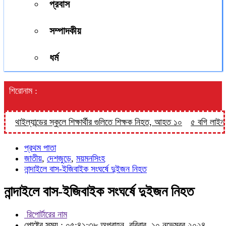
প্রবাস
সম্পাদকীয়
ধর্ম
শিরোনাম :
থাইল্যান্ডের স্কুলে শিক্ষার্থীর গুলিতে শিক্ষক নিহত, আহত ১০
৫ বগি লাইনচ্যুত
প্রথম পাতা
জাতীয়
,
দেশজুড়ে
,
ময়মনসিংহ
নান্দাইলে বাস-ইজিবাইক সংঘর্ষে দুইজন নিহত
নান্দাইলে বাস-ইজিবাইক সংঘর্ষে দুইজন নিহত
রিপোর্টারের নাম
পোষ্টের সময় : ০৫:৪১:৩৮ অপরাহ্ন, রবিবার, ১০ নভেম্বর ২০২৪