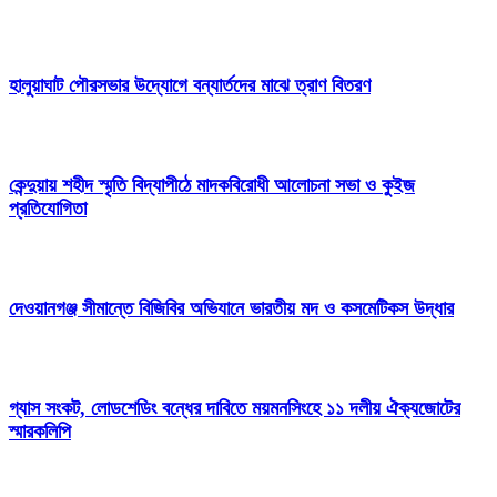
হালুয়াঘাট পৌরসভার উদ্যোগে বন্যার্তদের মাঝে ত্রাণ বিতরণ
কেন্দুয়ায় শহীদ স্মৃতি বিদ্যাপীঠে মাদকবিরোধী আলোচনা সভা ও কুইজ
প্রতিযোগিতা
দেওয়ানগঞ্জ সীমান্তে বিজিবির অভিযানে ভারতীয় মদ ও কসমেটিকস উদ্ধার
গ্যাস সংকট, লোডশেডিং বন্ধের দাবিতে ময়মনসিংহে ১১ দলীয় ঐক্যজোটের
স্মারকলিপি