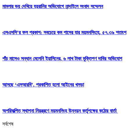
মামলার ভয় দেখিয়ে হয়রানির অভিযোগে নান্দাইলে সংবাদ সম্মেলন
এসএসসি’র ফল প্রকাশ: সবচেয়ে কম পাসের হার ময়মনসিংহে, ৫৭.৩৯ শতাংশ
পাঁচ মাসেও সন্ধান মেলেনি ইয়াসিনের, ৬ লাখ টাকা মুক্তিপণ দাবির অভিযোগ
আসছে ‘এসআরবি’, প্রকাশিত হলো আইনের খসড়া
অপরিকল্পিত স্থাপনা নিয়ন্ত্রণে ময়মনসিংহ উন্নয়ন কর্তৃপক্ষের কঠোর বার্তা
সর্বশেষ