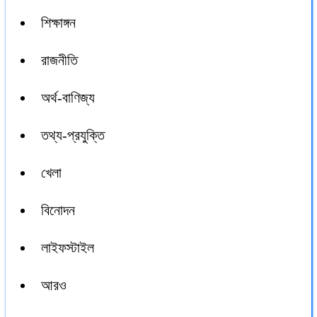
শিক্ষাঙ্গন
রাজনীতি
অর্থ-বাণিজ্য
তথ্য-প্রযুক্তি
খেলা
বিনোদন
লাইফস্টাইল
আরও