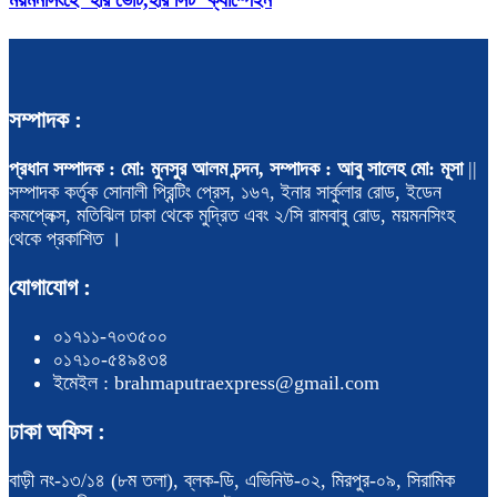
সম্পাদক :
প্রধান সম্পাদক : মো: মুনসুর আলম চন্দন, সম্পাদক : আবু সালেহ মো: মূসা
||
সম্পাদক কর্তৃক সোনালী প্রিন্টিং প্রেস, ১৬৭, ইনার সার্কুলার রোড, ইডেন
কমপ্লেক্স, মতিঝিল ঢাকা থেকে মুদ্রিত এবং ২/সি রামবাবু রোড, ময়মনসিংহ
থেকে প্রকাশিত ।
যোগাযোগ :
০১৭১১-৭০৩৫০০
০১৭১০-৫৪৯৪৩৪
ইমেইল : brahmaputraexpress@gmail.com
ঢাকা অফিস :
বাড়ী নং-১৩/১৪ (৮ম তলা), ব্লক-ডি, এভিনিউ-০২, মিরপুর-০৯, সিরামিক