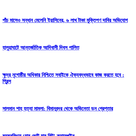
পাঁচ মাসেও সন্ধান মেলেনি ইয়াসিনের, ৬ লাখ টাকা মুক্তিপণ দাবির অভিযোগ
হালুয়াঘাটে আন্তর্জাতিক আদিবাসী দিবস পালিত
ক্ষুদ্র নৃগোষ্ঠীর অধিকার নিশ্চিতে সবাইকে ঐক্যবদ্ধভাবে কাজ করতে হবে :
প্রিন্স
সালমান শাহ হত্যা মামলা: বিমানবন্দর থেকে অভিনেতা ডন গ্রেপ্তার
ময়মনসিংহে ‘হার ভোট,হার সিট’ ক্যাম্পেইন