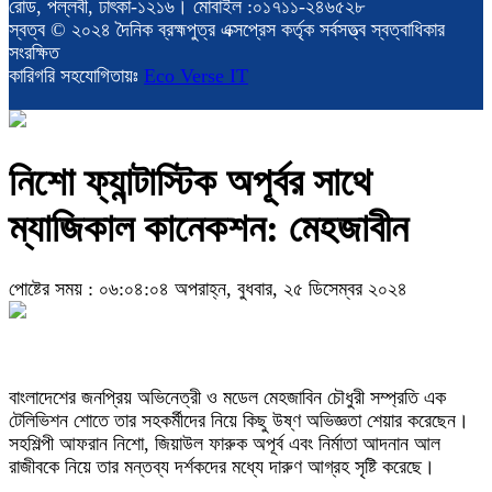
রোড, পল্লবী, ঢাৎকা-১২১৬। মোবাইল :০১৭১১-২৪৬৫২৮
স্বত্ব © ২০২৪ দৈনিক ব্রহ্মপুত্র এক্সপ্রেস কর্তৃক সর্বসত্ত্ব স্বত্বাধিকার
সংরক্ষিত
কারিগরি সহযোগিতায়ঃ
Eco Verse IT
নিশো ফ্যান্টাস্টিক অপূর্বর সাথে
ম্যাজিকাল কানেকশন: মেহজাবীন
পোষ্টের সময় : ০৬:০৪:০৪ অপরাহ্ন, বুধবার, ২৫ ডিসেম্বর ২০২৪
বাংলাদেশের জনপ্রিয় অভিনেত্রী ও মডেল মেহজাবিন চৌধুরী সম্প্রতি এক
টেলিভিশন শোতে তার সহকর্মীদের নিয়ে কিছু উষ্ণ অভিজ্ঞতা শেয়ার করেছেন।
সহশিল্পী আফরান নিশো, জিয়াউল ফারুক অপূর্ব এবং নির্মাতা আদনান আল
রাজীবকে নিয়ে তার মন্তব্য দর্শকদের মধ্যে দারুণ আগ্রহ সৃষ্টি করেছে।