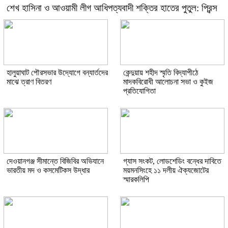
শেখ হাসিনা ও আওয়ামী লীগ আধিপত্যবাদী শক্তির হাতের পুতুল: প্রিন্স
হালুয়াঘাট পৌরসভার উদ্যোগে বন্যার্তদের
কেন্দুয়ায় শহীদ স্মৃতি বিদ্যাপীঠে
মাঝে ত্রাণ বিতরণ
মাদকবিরোধী আলোচনা সভা ও কুইজ
প্রতিযোগিতা
দেওয়ানগঞ্জ সীমান্তে বিজিবির অভিযানে
গ্যাস সংকট, লোডশেডিং বন্ধের দাবিতে
ভারতীয় মদ ও কসমেটিকস উদ্ধার
ময়মনসিংহে ১১ দলীয় ঐক্যজোটের
স্মারকলিপি