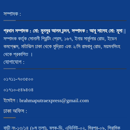
সম্পাদক :
প্রধান সম্পাদক : মো: মুনসুর আলম চন্দন, সম্পাদক : আবু সালেহ মো: মূসা
||
সম্পাদক কর্তৃক সোনালী প্রিন্টিং প্রেস, ১৬৭, ইনার সার্কুলার রোড, ইডেন
কমপ্লেক্স, মতিঝিল ঢাকা থেকে মুদ্রিত এবং ২/সি রামবাবু রোড, ময়মনসিংহ
থেকে প্রকাশিত ।
যোগাযোগ :
০১৭১১-৭০৩৫০০
০১৭১০-৫৪৯৪৩৪
ইমেইল : brahmaputraexpress@gmail.com
ঢাকা অফিস :
বাড়ী নং-১৩/১৪ (৮ম তলা), ব্লক-ডি, এভিনিউ-০২, মিরপুর-০৯, সিরামিক