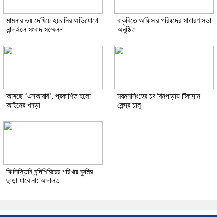
মামলার ভয় দেখিয়ে হয়রানির অভিযোগে
বাকৃবিতে অফিসার পরিষদের সাধারণ সভা
নান্দাইলে সংবাদ সম্মেলন
অনুষ্ঠিত
আসছে ‘এসআরবি’, প্রকাশিত হলো
ময়মনসিংহের চর বিনপাড়ায় টিকাদান
আইনের খসড়া
কেন্দ্র চালু
ফিলিস্তিনি বন্দিশিবিরের পরিখায় কুমির
ছাড়া যাবে না: আদালত