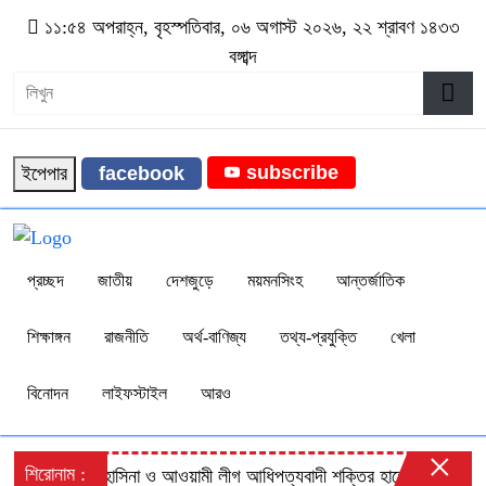
১১:৫৪ অপরাহ্ন, বৃহস্পতিবার, ০৬ অগাস্ট ২০২৬, ২২ শ্রাবণ ১৪৩৩
বঙ্গাব্দ
subscribe
ইপেপার
facebook
প্রচ্ছদ
জাতীয়
দেশজুড়ে
ময়মনসিংহ
আন্তর্জাতিক
শিক্ষাঙ্গন
রাজনীতি
অর্থ-বাণিজ্য
তথ্য-প্রযুক্তি
খেলা
বিনোদন
লাইফস্টাইল
আরও
×
শিরোনাম :
শেখ হাসিনা ও আওয়ামী লীগ আধিপত্যবাদী শক্তির হাতের পুতুল: প্রিন্স