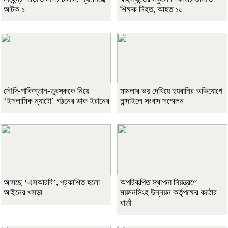
আটক ১
শিক্ষক নিহত, আহত ১০
সৌদি-পাকিস্তান-তুরস্ককে নিয়ে
মামলার ভয় দেখিয়ে হয়রানির অভিযোগে
‘ইসলামিক ন্যাটো’ গঠনের ডাক ইরানের
নান্দাইলে সংবাদ সম্মেলন
আসছে ‘এসআরবি’, প্রকাশিত হলো
অপরিকল্পিত স্থাপনা নিয়ন্ত্রণে
আইনের খসড়া
ময়মনসিংহ উন্নয়ন কর্তৃপক্ষের কঠোর
বার্তা