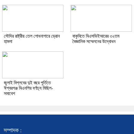
সৌদির রাষ্ট্রীয় তেল শোধনাগারে ড্রোন
বাকৃবিতে বিএসভিইআরের ৩২তম
হামলা
বৈজ্ঞানিক সম্মেলনের উদ্বোধন
জুলাই বিপ্লবের দুই বছর পূর্তিতে
ঈশ্বরগঞ্জ বিএনপির বর্ণাঢ্য মিছিল-
সমাবেশ
সম্পাদক :