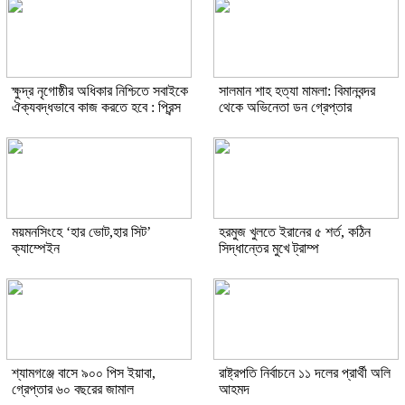
ক্ষুদ্র নৃগোষ্ঠীর অধিকার নিশ্চিতে সবাইকে
সালমান শাহ হত্যা মামলা: বিমানবন্দর
ঐক্যবদ্ধভাবে কাজ করতে হবে : প্রিন্স
থেকে অভিনেতা ডন গ্রেপ্তার
ময়মনসিংহে ‘হার ভোট,হার সিট’
হরমুজ খুলতে ইরানের ৫ শর্ত, কঠিন
ক্যাম্পেইন
সিদ্ধান্তের মুখে ট্রাম্প
শ্যামগঞ্জে বাসে ৯০০ পিস ইয়াবা,
রাষ্ট্রপতি নির্বাচনে ১১ দলের প্রার্থী অলি
গ্রেপ্তার ৬০ বছরের জামাল
আহমদ