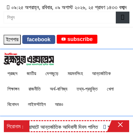
০৯:২৫ অপরাহ্ন, রবিবার, ০৯ অগাস্ট ২০২৬, ২৫ শ্রাবণ ১৪৩৩ বঙ্গাব্দ
subscribe
ইপেপার
facebook
প্রচ্ছদ
জাতীয়
দেশজুড়ে
ময়মনসিংহ
আন্তর্জাতিক
শিক্ষাঙ্গন
রাজনীতি
অর্থ-বাণিজ্য
তথ্য-প্রযুক্তি
খেলা
বিনোদন
লাইফস্টাইল
আরও
×
শিরোনাম :
হালুয়াঘাটে আন্তর্জাতিক আদিবাসী দিবস পালিত
ক্ষুদ্র নৃগোষ্ঠীর অ