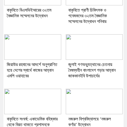
বাকৃবিতে বিএসভিইআরের ৩২তম
বাকৃবিতে প্রাণী চিকিৎসক ও
বৈজ্ঞানিক সম্মেলনের উদ্বোধন
গবেষকদের ৩২তম বৈজ্ঞানিক
সম্মেলনের উদ্বোধন শনিবার
জিয়াউর রহমানের আদর্শে অনুপ্রাণিত
জুলাই গণঅভ্যুত্থানের চেতনায়
হয়ে দেশের স্বার্থে কাজের আহ্বান
বৈষম্যহীন বাংলাদেশ গড়ার আহ্বান
এমপি ওয়াহাবের
জাককানইবি উপাচার্যের
বাকৃবিতে সংঘর্ষ: একাডেমিক বহিষ্কার
নজরুল বিশ্ববিদ্যালয়ে ‘নজরুল
থেকে বিরত থাকতে প্রশাসনকে
কর্ণার’ উদ্বোধন