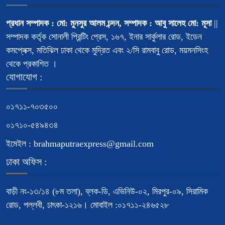
প্রধান সম্পাদক : মো: মুনসুর আলম চন্দন, সম্পাদক : আবু সালেহ মো: মূসা
||
সম্পাদক কর্তৃক সোনালী প্রিন্টিং প্রেস, ১৬৭, ইনার সার্কুলার রোড, ইডেন
কমপ্লেক্স, মতিঝিল ঢাকা থেকে মুদ্রিত এবং ২/সি রামবাবু রোড, ময়মনসিংহ
থেকে প্রকাশিত ।
যোগাযোগ :
০১৭১১-৭০৩৫০০
০১৭১০-৫৪৯৪৩৪
ইমেইল : brahmaputraexpress@gmail.com
ঢাকা অফিস :
বাড়ী নং-১৩/১৪ (৮ম তলা), ব্লক-ডি, এভিনিউ-০২, মিরপুর-০৯, সিরামিক
রোড, পল্লবী, ঢাৎকা-১২১৬। মোবাইল :০১৭১১-২৪৬৫২৮