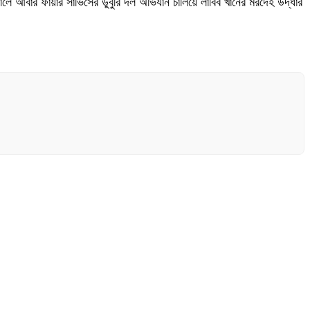
ালে আবার ফায়ার সার্ভিসের ডুবুরি দল অভিযান চালিয়ে লাবিব খানের মরদেহ উদ্ধার