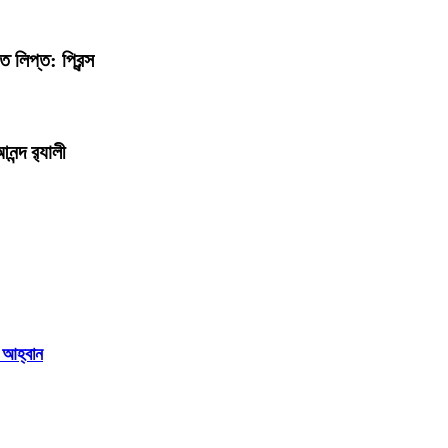
 লিপ্ত: প্রিন্স
ন্দ র‍্যালী
 আহ্বান