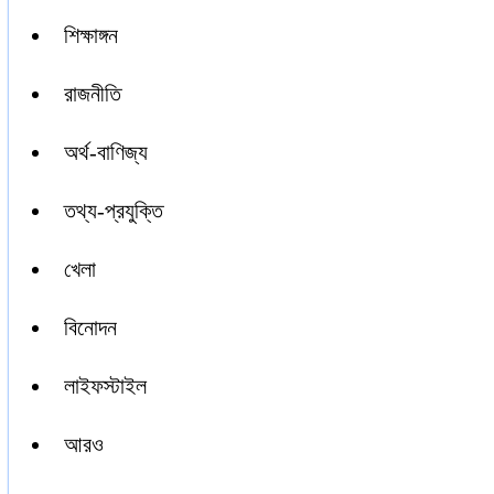
শিক্ষাঙ্গন
রাজনীতি
অর্থ-বাণিজ্য
তথ্য-প্রযুক্তি
খেলা
বিনোদন
লাইফস্টাইল
আরও