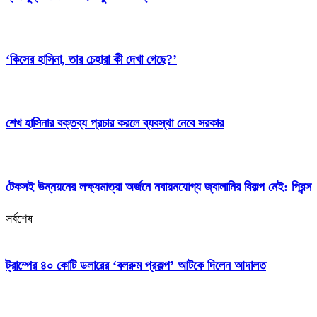
‘কিসের হাসিনা, তার চেহারা কী দেখা গেছে?’
শেখ হাসিনার বক্তব্য প্রচার করলে ব্যবস্থা নেবে সরকার
টেকসই উন্নয়নের লক্ষ্যমাত্রা অর্জনে নবায়নযোগ্য জ্বালানির বিকল্প নেই: প্রিন্স
সর্বশেষ
ট্রাম্পের ৪০ কোটি ডলারের ‘বলরুম প্রকল্প’ আটকে দিলেন আদালত