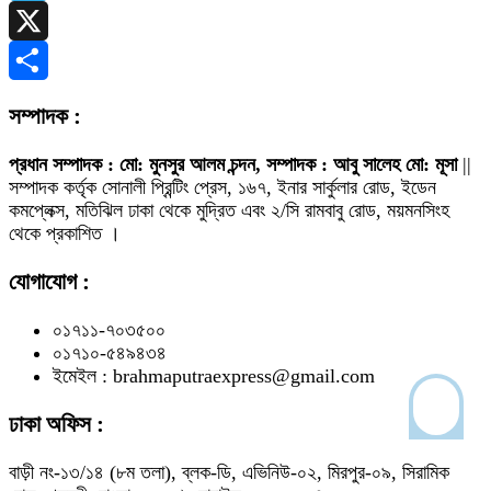
Telegram
X
Share
সম্পাদক :
প্রধান সম্পাদক : মো: মুনসুর আলম চন্দন, সম্পাদক : আবু সালেহ মো: মূসা
||
সম্পাদক কর্তৃক সোনালী প্রিন্টিং প্রেস, ১৬৭, ইনার সার্কুলার রোড, ইডেন
কমপ্লেক্স, মতিঝিল ঢাকা থেকে মুদ্রিত এবং ২/সি রামবাবু রোড, ময়মনসিংহ
থেকে প্রকাশিত ।
যোগাযোগ :
০১৭১১-৭০৩৫০০
০১৭১০-৫৪৯৪৩৪
ইমেইল : brahmaputraexpress@gmail.com
ঢাকা অফিস :
বাড়ী নং-১৩/১৪ (৮ম তলা), ব্লক-ডি, এভিনিউ-০২, মিরপুর-০৯, সিরামিক