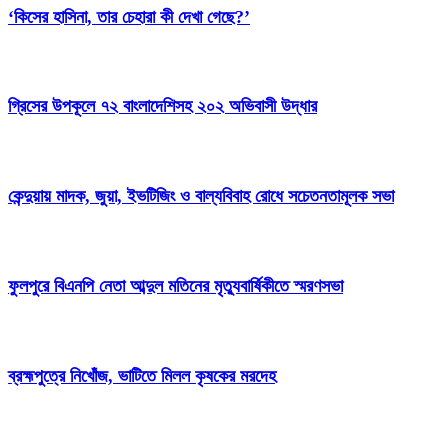
‘কিসের হাসিনা, তার চেহারা কী দেখা গেছে?’
গ্রিসের উপকূলে ৭২ বাংলাদেশিসহ ২০২ অভিবাসী উদ্ধার
কেন্দুয়ায় মাদক, জুয়া, ইভটিজিং ও বাল্যবিবাহ রোধে সচেতনতামূলক সভা
ফুলপুরে বিএনপি নেতা আব্দুল মতিনের মৃত্যুবার্ষিকীতে স্মরণসভা
ব্রহ্মপুত্রে নিখোঁজ, ভাটিতে মিলল কৃষকের মরদেহ