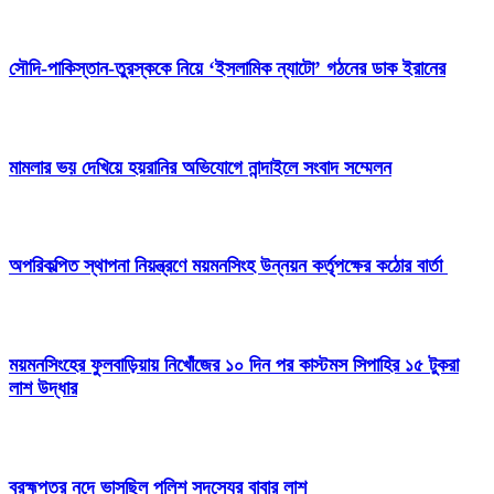
সৌদি-পাকিস্তান-তুরস্ককে নিয়ে ‘ইসলামিক ন্যাটো’ গঠনের ডাক ইরানের
মামলার ভয় দেখিয়ে হয়রানির অভিযোগে নান্দাইলে সংবাদ সম্মেলন
অপরিকল্পিত স্থাপনা নিয়ন্ত্রণে ময়মনসিংহ উন্নয়ন কর্তৃপক্ষের কঠোর বার্তা
ময়মনসিংহের ফুলবাড়িয়ায় নিখোঁজের ১০ দিন পর কাস্টমস সিপাহির ১৫ টুকরা
লাশ উদ্ধার
ব্রহ্মপুত্র নদে ভাসছিল পুলিশ সদস্যের বাবার লাশ