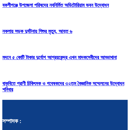
বকশীগঞ্জে উপজেলা পরিষদের নবনির্মিত অডিটোরিয়াম ভবন উদ্বোধন
নকলায় সড়ক দুর্ঘটনায় শিশুর মৃত্যু, আহত ৬
মদনে ৫ কোটি টাকার দুর্যোগ আশ্রয়কেন্দ্র এখন মাদকসেবীদের আড্ডাখানা
বাকৃবিতে প্রাণী চিকিৎসক ও গবেষকদের ৩২তম বৈজ্ঞানিক সম্মেলনের উদ্বোধন
শনিবার
সম্পাদক :