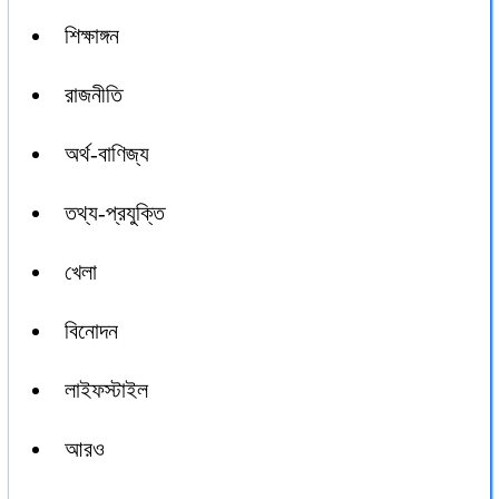
শিক্ষাঙ্গন
রাজনীতি
অর্থ-বাণিজ্য
তথ্য-প্রযুক্তি
খেলা
বিনোদন
লাইফস্টাইল
আরও