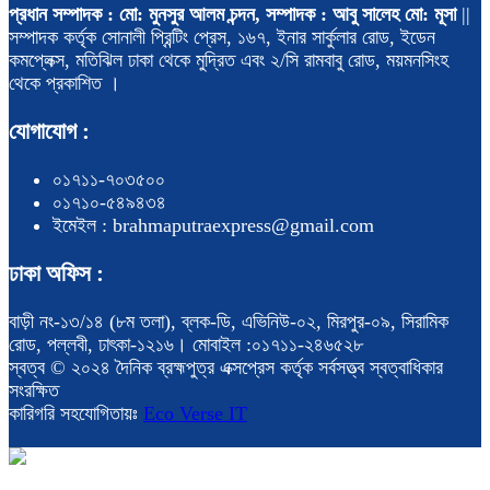
প্রধান সম্পাদক : মো: মুনসুর আলম চন্দন, সম্পাদক : আবু সালেহ মো: মূসা
||
সম্পাদক কর্তৃক সোনালী প্রিন্টিং প্রেস, ১৬৭, ইনার সার্কুলার রোড, ইডেন
কমপ্লেক্স, মতিঝিল ঢাকা থেকে মুদ্রিত এবং ২/সি রামবাবু রোড, ময়মনসিংহ
থেকে প্রকাশিত ।
যোগাযোগ :
০১৭১১-৭০৩৫০০
০১৭১০-৫৪৯৪৩৪
ইমেইল : brahmaputraexpress@gmail.com
ঢাকা অফিস :
বাড়ী নং-১৩/১৪ (৮ম তলা), ব্লক-ডি, এভিনিউ-০২, মিরপুর-০৯, সিরামিক
রোড, পল্লবী, ঢাৎকা-১২১৬। মোবাইল :০১৭১১-২৪৬৫২৮
স্বত্ব © ২০২৪ দৈনিক ব্রহ্মপুত্র এক্সপ্রেস কর্তৃক সর্বসত্ত্ব স্বত্বাধিকার
সংরক্ষিত
কারিগরি সহযোগিতায়ঃ
Eco Verse IT