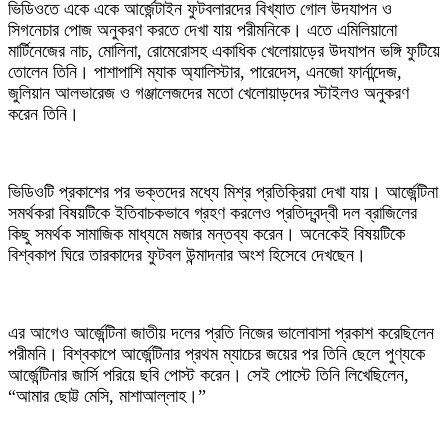
ভিডিওতে একে একে আর্জেন্টাইন ফুটবলারদের বিখ্যাত গোল উদযাপন ও
সিগনেচার পোজ অনুকরণ করতে দেখা যায় পরীমনিকে। এতে এমিলিয়ানো
মার্টিনেজের নাচ, মোলিনা, রোমেরোসহ একাধিক খেলোয়াড়ের উদযাপন ভঙ্গি ফুটিয়ে
তোলেন তিনি। পাশাপাশি ম্যাক অ্যালিস্টার, পারেদেস, এনজো ফার্নান্দেজ,
জুলিয়ান আলভারেজ ও গঞ্জালেজদের মতো খেলোয়াড়দের স্টাইলও অনুকরণ
করেন তিনি।
ভিডিওটি প্রকাশের পর ভক্তদের মধ্যে মিশ্র প্রতিক্রিয়া দেখা যায়। আর্জেন্টিনা
সমর্থকরা বিষয়টিকে ইতিবাচকভাবে গ্রহণ করলেও প্রতিদ্বন্দ্বী দল ব্রাজিলের
কিছু সমর্থক সামাজিক মাধ্যমে মজার মন্তব্য করেন। অনেকেই বিষয়টিকে
বিশ্বকাপ ঘিরে তারকাদের ফুটবল উন্মাদনার অংশ হিসেবে দেখছেন।
এর আগেও আর্জেন্টিনা জাতীয় দলের প্রতি নিজের ভালোবাসা প্রকাশ করেছিলেন
পরীমনি। বিশ্বকাপে আর্জেন্টিনার প্রথম ম্যাচের জয়ের পর তিনি ছেলে পুণ্যকে
আর্জেন্টিনার জার্সি পরিয়ে ছবি পোস্ট করেন। সেই পোস্টে তিনি লিখেছিলেন,
“আমার ছোট্ট মেসি, মাশাআল্লাহ।”