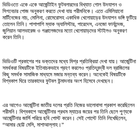
ভিডিওতে একে একে আর্জেন্টাইন ফুটবলারদের বিখ্যাত গোল উদযাপন ও
সিগনেচার পোজ অনুকরণ করতে দেখা যায় পরীমনিকে। এতে এমিলিয়ানো
মার্টিনেজের নাচ, মোলিনা, রোমেরোসহ একাধিক খেলোয়াড়ের উদযাপন ভঙ্গি ফুটিয়ে
তোলেন তিনি। পাশাপাশি ম্যাক অ্যালিস্টার, পারেদেস, এনজো ফার্নান্দেজ,
জুলিয়ান আলভারেজ ও গঞ্জালেজদের মতো খেলোয়াড়দের স্টাইলও অনুকরণ
করেন তিনি।
ভিডিওটি প্রকাশের পর ভক্তদের মধ্যে মিশ্র প্রতিক্রিয়া দেখা যায়। আর্জেন্টিনা
সমর্থকরা বিষয়টিকে ইতিবাচকভাবে গ্রহণ করলেও প্রতিদ্বন্দ্বী দল ব্রাজিলের
কিছু সমর্থক সামাজিক মাধ্যমে মজার মন্তব্য করেন। অনেকেই বিষয়টিকে
বিশ্বকাপ ঘিরে তারকাদের ফুটবল উন্মাদনার অংশ হিসেবে দেখছেন।
এর আগেও আর্জেন্টিনা জাতীয় দলের প্রতি নিজের ভালোবাসা প্রকাশ করেছিলেন
পরীমনি। বিশ্বকাপে আর্জেন্টিনার প্রথম ম্যাচের জয়ের পর তিনি ছেলে পুণ্যকে
আর্জেন্টিনার জার্সি পরিয়ে ছবি পোস্ট করেন। সেই পোস্টে তিনি লিখেছিলেন,
“আমার ছোট্ট মেসি, মাশাআল্লাহ।”