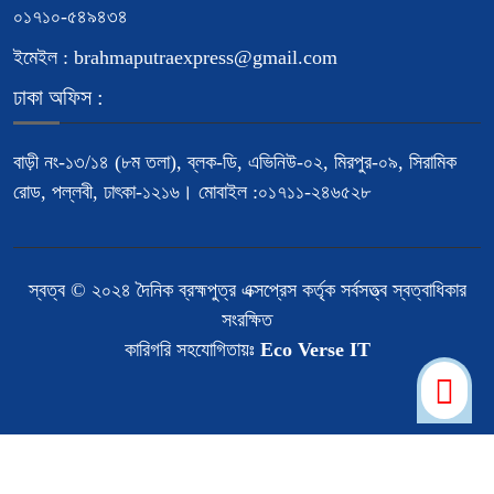
০১৭১০-৫৪৯৪৩৪
ইমেইল : brahmaputraexpress@gmail.com
ঢাকা অফিস :
বাড়ী নং-১৩/১৪ (৮ম তলা), ব্লক-ডি, এভিনিউ-০২, মিরপুর-০৯, সিরামিক
রোড, পল্লবী, ঢাৎকা-১২১৬। মোবাইল :০১৭১১-২৪৬৫২৮
স্বত্ব © ২০২৪ দৈনিক ব্রহ্মপুত্র এক্সপ্রেস কর্তৃক সর্বসত্ত্ব স্বত্বাধিকার
সংরক্ষিত
কারিগরি সহযোগিতায়ঃ
Eco Verse IT