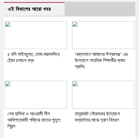
এই বিভাগের আরো খবর
৫ বগি লাইনচ্যুত, ঢাকা-ময়মনসিংহ
‘রক্তদানে আমাদের ঈশ্বরগঞ্জ’ এর
ট্রেন চলাচল বন্ধ
উদ্যোগে শতাধিক শিক্ষার্থীর ব্লাড
গ্রুপিং
শেখ হাসিনা ও আওয়ামী লীগ
হালুয়াঘাট পৌরসভার উদ্যোগে
আধিপত্যবাদী শক্তির হাতের পুতুল:
বন্যার্তদের মাঝে ত্রাণ বিতরণ
প্রিন্স