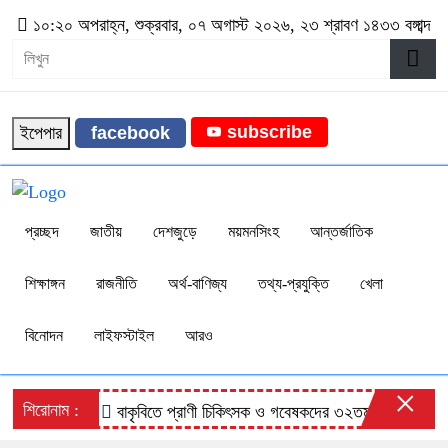
১০:২০ অপরাহ্ন, শুক্রবার, ০৭ অগাস্ট ২০২৬, ২৩ শ্রাবণ ১৪৩৩ বঙ্গাব্দ
subscribe
ইপেপার
facebook
প্রচ্ছদ
জাতীয়
দেশজুড়ে
ময়মনসিংহ
আন্তর্জাতিক
শিক্ষাঙ্গন
রাজনীতি
অর্থ-বাণিজ্য
তথ্য-প্রযুক্তি
খেলা
বিনোদন
লাইফস্টাইল
আরও
×
শিরোনাম :
বাকৃবিতে প্রাণী চিকিৎসক ও গবেষকদের ৩২তম বৈজ্ঞানিক সম্মেল