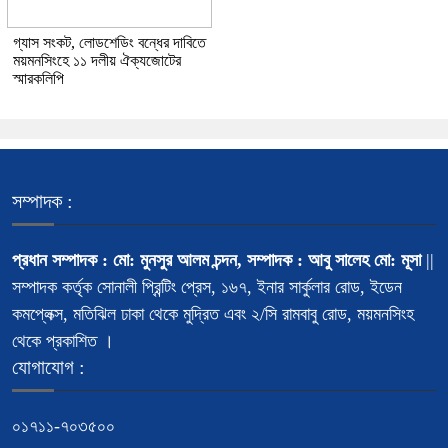
গ্যাস সংকট, লোডশেডিং বন্ধের দাবিতে
ময়মনসিংহে ১১ দলীয় ঐক্যজোটের
স্মারকলিপি
সম্পাদক :
প্রধান সম্পাদক : মো: মুনসুর আলম চন্দন, সম্পাদক : আবু সালেহ মো: মূসা
||
সম্পাদক কর্তৃক সোনালী প্রিন্টিং প্রেস, ১৬৭, ইনার সার্কুলার রোড, ইডেন
কমপ্লেক্স, মতিঝিল ঢাকা থেকে মুদ্রিত এবং ২/সি রামবাবু রোড, ময়মনসিংহ
থেকে প্রকাশিত ।
যোগাযোগ :
০১৭১১-৭০৩৫০০