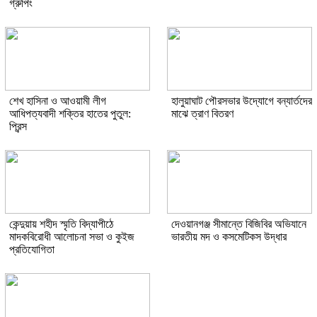
গ্রুপিং
শেখ হাসিনা ও আওয়ামী লীগ
হালুয়াঘাট পৌরসভার উদ্যোগে বন্যার্তদের
আধিপত্যবাদী শক্তির হাতের পুতুল:
মাঝে ত্রাণ বিতরণ
প্রিন্স
কেন্দুয়ায় শহীদ স্মৃতি বিদ্যাপীঠে
দেওয়ানগঞ্জ সীমান্তে বিজিবির অভিযানে
মাদকবিরোধী আলোচনা সভা ও কুইজ
ভারতীয় মদ ও কসমেটিকস উদ্ধার
প্রতিযোগিতা