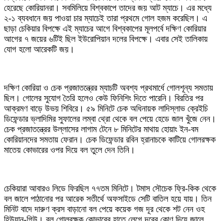
হেরেছে কোরিয়ানরা। সবমিলিয়ে বিশ্বকাপে তাদের জয় আট ম্যাচে। এর মধ্যে
২-১ ব্যবধানে জয় পাওয়া চার ম্যাচেই তারা প্রথমে গোল হজম করেছিল। এ
ছাড়া চেকিয়ার বিপক্ষে এই ম্যাচের আগে বিশ্বকাপের মূলপর্বে দক্ষিণ কোরিয়ার
আগের ৭ জয়ের ৬টিই ছিল ইউরোপিয়ান দলের বিপক্ষে। এবার সেই তালিকায়
যোগ হলো আরেকটি জয়।
দক্ষিণ কোরিয়া ও চেক প্রজাতন্ত্রের ম্যাচটি অবশ্য প্রথমার্ধে গোলশূন্য সমতায়
ছিল। গোলের সুযোগ তৈরি হলেও কেউ ফিনিশিং দিতে পারেনি। বিরতির পর
আক্রমণ বাড়ে উভয় শিবিরে। ৫৯ মিনিটে চেক অধিনায়ক লাদিস্লাভ ক্রেইচি
ডিফেন্ডার ভ্লাদিমির সুফালের লম্বা থ্রো থেকে বল পেয়ে হেডে জাল খুঁজে নেন।
চেক প্রজাতন্ত্রের উল্লাসের লাগাম টেনে ৮ মিনিটের মাথায় হোয়াং ইন-বম
কোরিয়ানদের সমতায় ফেরান। চেক ডিফেন্ডার রবিন হ্রানাচকে কাটিয়ে গোলরক্ষক
মাতেয় কোভারের ওপর দিয়ে বল তুলে দেন তিনি।
চেকিয়ারা আবারও লিডে ফিরছিল ৭৭তম মিনিটে। টমাস সৌচেক ফ্রি-কিক থেকে
বল জালে পাঠানোর পর আরেক সতীর্থে অফসাইডে সেটি বাতিল হয়ে যায়। তিন
মিনিট বাদে দারুণ ক্রস বাড়ানো বল পেয়ে কয়েক গজ দূর থেকে শট নেন ওহ
হিউয়ান-গিউ। বল গোলরক্ষক কোভারের হাতে লেগে দূরের কোণ দিয়ে জালে