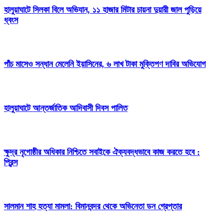
হালুয়াঘাটে সিলকা বিলে অভিযান, ১১ হাজার মিটার চায়না দুয়ারী জাল পুড়িয়ে
ধ্বংস
পাঁচ মাসেও সন্ধান মেলেনি ইয়াসিনের, ৬ লাখ টাকা মুক্তিপণ দাবির অভিযোগ
হালুয়াঘাটে আন্তর্জাতিক আদিবাসী দিবস পালিত
ক্ষুদ্র নৃগোষ্ঠীর অধিকার নিশ্চিতে সবাইকে ঐক্যবদ্ধভাবে কাজ করতে হবে :
প্রিন্স
সালমান শাহ হত্যা মামলা: বিমানবন্দর থেকে অভিনেতা ডন গ্রেপ্তার