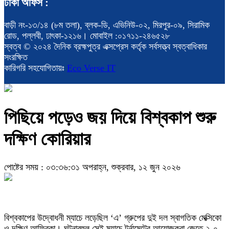
ঢাকা অফিস :
বাড়ী নং-১৩/১৪ (৮ম তলা), ব্লক-ডি, এভিনিউ-০২, মিরপুর-০৯, সিরামিক
রোড, পল্লবী, ঢাৎকা-১২১৬। মোবাইল :০১৭১১-২৪৬৫২৮
স্বত্ব © ২০২৪ দৈনিক ব্রহ্মপুত্র এক্সপ্রেস কর্তৃক সর্বসত্ত্ব স্বত্বাধিকার
সংরক্ষিত
কারিগরি সহযোগিতায়ঃ
Eco Verse IT
পিছিয়ে পড়েও জয় দিয়ে বিশ্বকাপ শুরু
দক্ষিণ কোরিয়ার
পোষ্টের সময় : ০৩:৩৬:৩১ অপরাহ্ন, শুক্রবার, ১২ জুন ২০২৬
বিশ্বকাপের উদ্বোধনী ম্যাচে লড়েছিল ‘এ’ গ্রুপের দুই দল স্বাগতিক মেক্সিকো
ও দক্ষিণ আফ্রিকা। ঘটনাবহুল সেই ম্যাচে টুর্নামেন্টের আয়োজকরা জেতে ২-০