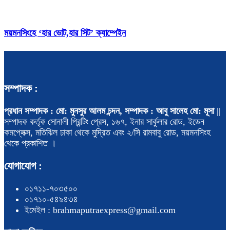
ময়মনসিংহে ‘হার ভোট,হার সিট’ ক্যাম্পেইন
সম্পাদক :
প্রধান সম্পাদক : মো: মুনসুর আলম চন্দন, সম্পাদক : আবু সালেহ মো: মূসা
||
সম্পাদক কর্তৃক সোনালী প্রিন্টিং প্রেস, ১৬৭, ইনার সার্কুলার রোড, ইডেন
কমপ্লেক্স, মতিঝিল ঢাকা থেকে মুদ্রিত এবং ২/সি রামবাবু রোড, ময়মনসিংহ
থেকে প্রকাশিত ।
যোগাযোগ :
০১৭১১-৭০৩৫০০
০১৭১০-৫৪৯৪৩৪
ইমেইল : brahmaputraexpress@gmail.com