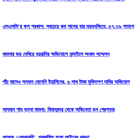
এসএসসি’র ফল প্রকাশ: সবচেয়ে কম পাসের হার ময়মনসিংহে, ৫৭.৩৯ শতাংশ
মামলার ভয় দেখিয়ে হয়রানির অভিযোগে নান্দাইলে সংবাদ সম্মেলন
পাঁচ মাসেও সন্ধান মেলেনি ইয়াসিনের, ৬ লাখ টাকা মুক্তিপণ দাবির অভিযোগ
সালমান শাহ হত্যা মামলা: বিমানবন্দর থেকে অভিনেতা ডন গ্রেপ্তার
আসছে ‘এসআরবি’, প্রকাশিত হলো আইনের খসড়া