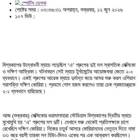
স্পোর্টস ডেস্ক
পোষ্টের সময় : ০৩:৩৬:৩১ অপরাহ্ন, শুক্রবার, ১২ জুন ২০২৬
১০৭ ভিউ :
বিশ্বকাপের উদ্বোধনী ম্যাচে লড়েছিল ‘এ’ গ্রুপের দুই দল স্বাগতিক মেক্সিকো
ও দক্ষিণ আফ্রিকা। ঘটনাবহুল সেই ম্যাচে টুর্নামেন্টের আয়োজকরা জেতে ২-০
ব্যবধানে। একই গ্রুপের আরেক ম্যাচে দুর্দান্ত জয়ে আসর শুরু করল এশিয়ান
পরাশক্তি দক্ষিণ কোরিয়া। প্রথমে গোল হজম করলেও তারা চেক প্রজাতন্ত্রকে
২-১ ব্যবধানে হারিয়েছে।
আজ (শুক্রবার) মেক্সিকোর গুয়াদালাহারা স্টেডিয়াম বিশ্বকাপের দ্বিতীয় ম্যাচে
মুখোমুখি হয় ‘এ’ গ্রুপের দল দুটি। যেখানে শুরু থেকেই প্রতিপক্ষকে চাপে
রেখেছিল দক্ষিণ কোরিয়া। নিজের চতুর্থ আসরে কোরিয়ানদের নেতৃত্ব দিতে নামা
৩৩ বছর বয়সী তারকা সন হিউং-মিনও একের পর এক আক্রমণ করছিলেন।