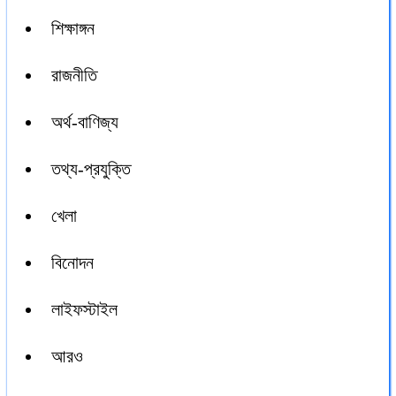
শিক্ষাঙ্গন
রাজনীতি
অর্থ-বাণিজ্য
তথ্য-প্রযুক্তি
খেলা
বিনোদন
লাইফস্টাইল
আরও