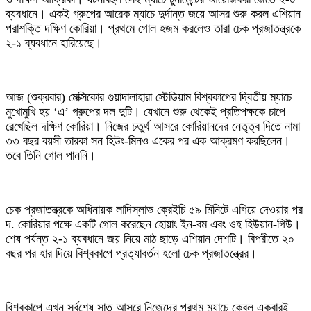
ব্যবধানে। একই গ্রুপের আরেক ম্যাচে দুর্দান্ত জয়ে আসর শুরু করল এশিয়ান
পরাশক্তি দক্ষিণ কোরিয়া। প্রথমে গোল হজম করলেও তারা চেক প্রজাতন্ত্রকে
২-১ ব্যবধানে হারিয়েছে।
আজ (শুক্রবার) মেক্সিকোর গুয়াদালাহারা স্টেডিয়াম বিশ্বকাপের দ্বিতীয় ম্যাচে
মুখোমুখি হয় ‘এ’ গ্রুপের দল দুটি। যেখানে শুরু থেকেই প্রতিপক্ষকে চাপে
রেখেছিল দক্ষিণ কোরিয়া। নিজের চতুর্থ আসরে কোরিয়ানদের নেতৃত্ব দিতে নামা
৩৩ বছর বয়সী তারকা সন হিউং-মিনও একের পর এক আক্রমণ করছিলেন।
তবে তিনি গোল পাননি।
চেক প্রজাতন্ত্রকে অধিনায়ক লাদিস্লাভ ক্রেইচি ৫৯ মিনিটে এগিয়ে দেওয়ার পর
দ. কোরিয়ার পক্ষে একটি গোল করেছেন হোয়াং ইন-বম এবং ওহ হিউয়ান-গিউ।
শেষ পর্যন্ত ২-১ ব্যবধানে জয় নিয়ে মাঠ ছাড়ে এশিয়ান দেশটি। বিপরীতে ২০
বছর পর হার দিয়ে বিশ্বকাপে প্রত্যাবর্তন হলো চেক প্রজাতন্ত্রের।
বিশ্বকাপে এখন সর্বশেষ সাত আসরে নিজেদের প্রথম ম্যাচে কেবল একবারই