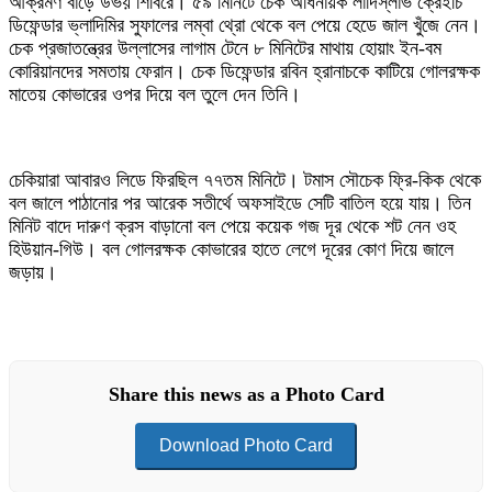
আক্রমণ বাড়ে উভয় শিবিরে। ৫৯ মিনিটে চেক অধিনায়ক লাদিস্লাভ ক্রেইচি
ডিফেন্ডার ভ্লাদিমির সুফালের লম্বা থ্রো থেকে বল পেয়ে হেডে জাল খুঁজে নেন।
চেক প্রজাতন্ত্রের উল্লাসের লাগাম টেনে ৮ মিনিটের মাথায় হোয়াং ইন-বম
কোরিয়ানদের সমতায় ফেরান। চেক ডিফেন্ডার রবিন হ্রানাচকে কাটিয়ে গোলরক্ষক
মাতেয় কোভারের ওপর দিয়ে বল তুলে দেন তিনি।
চেকিয়ারা আবারও লিডে ফিরছিল ৭৭তম মিনিটে। টমাস সৌচেক ফ্রি-কিক থেকে
বল জালে পাঠানোর পর আরেক সতীর্থে অফসাইডে সেটি বাতিল হয়ে যায়। তিন
মিনিট বাদে দারুণ ক্রস বাড়ানো বল পেয়ে কয়েক গজ দূর থেকে শট নেন ওহ
হিউয়ান-গিউ। বল গোলরক্ষক কোভারের হাতে লেগে দূরের কোণ দিয়ে জালে
জড়ায়।
Share this news as a Photo Card
Download Photo Card