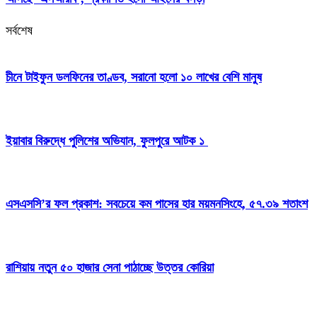
সর্বশেষ
চীনে টাইফুন ডলফিনের তাণ্ডব, সরানো হলো ১০ লাখের বেশি মানুষ
ইয়াবার বিরুদ্ধে পুলিশের অভিযান, ফুলপুরে আটক ১
এসএসসি’র ফল প্রকাশ: সবচেয়ে কম পাসের হার ময়মনসিংহে, ৫৭.৩৯ শতাংশ
রাশিয়ায় নতুন ৫০ হাজার সেনা পাঠাচ্ছে উত্তর কোরিয়া